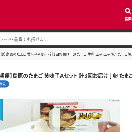
検索
定期便】島原のたまご 黄味子Ａセット 計3回お届け [ 卵 たまご 生卵 玉子 玉子焼き たまご焼
定期便】島原のたまご 黄味子Ａセット 計3回お届け [ 卵 たま
常温