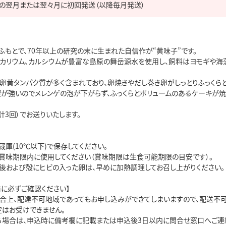
もとで、70年以上の研究の末に生まれた自信作が“黄味子”です。

、カリウム、カルシウムが豊富な島原の舞岳源水を使用し、飼料はヨモギや
卵黄タンパク質が多く含まれており、卵焼きやだし巻き卵がしっとりふっくらと
腰が強いのでメレンゲの泡が下がらず、ふっくらとボリュームのあるケーキが焼き
計3回）でお送りいたします。

庫(10℃以下)で保存してください。

賞味期限内に使用してください（賞味期限は生食可能期限の目安です）。

後および殻にヒビの入った卵は、早めに加熱調理してお召し上がりください。

に必ずご確認ください】

都合上、配達不可地域であってもお申し込みができてしまいますので、配送不可
はお受けできません。

る場合は、申込時に備考欄に記載または申込後3日以内に問合せ窓口へご連絡