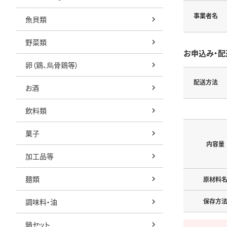
事業者名
魚貝類
野菜類
お申込み・配
卵（鶏、烏骨鶏等）
配送方法
お酒
飲料類
菓子
内容量
加工品等
麺類
原材料
調味料・油
保存方
鍋セット