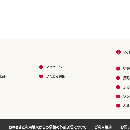
崎県 島原市 ふ
ント ご自宅用 日常使い 普段
]
使い 送料無料 健康志向 プ
リン体ゼロ 糖質ゼロ 甘味料
ゼロ プリン体０ 糖質０ 甘味
料０ みつい 長崎県 島原市 ]
ヘ
マイページ
初め
礼品
よくある質問
控除
ふる
ワン
ふる
お客さまご利用端末からの情報の外部送信について
ご利用規約
お問