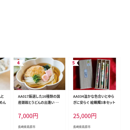
んと
AA017厳選した16種類の国
AA034温かな色合いとゆら
めん
産雑穀とうどんの出逢い 十
ぎに安らぐ 絵蝋燭3本セット
六穀うどん
7,000
円
25,000
円
長崎県島原市
長崎県島原市