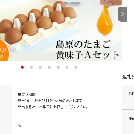
1
2
3
4
5
6
7
返礼
お
■賞味期限

夏季16日、冬季23日（各商品に表示します）

※出来るだけお早目にお召し上がりください。
住
卵