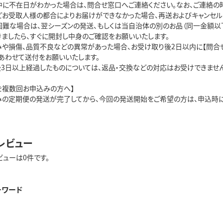
中に不在日がわかった場合は、問合せ窓口へご連絡ください。なお、ご連絡の時
どお受取人様の都合によりお届けができなかった場合、再送およびキャンセルは
困難な場合は、翌シーズンの発送、もしくは当自治体の別のお品（同一金額以下
ましたら、すぐに開封し中身のご確認をお願いいたします。

みや損傷、品質不良などの異常があった場合、お受け取り後2日以内に【問合せ
あわせて送付をお願いいたします。

後3日以上経過したものについては、返品・交換などの対応はお受けできません
を複数回お申込みの方へ】

みの定期便の発送が完了してから、今回の発送開始をご希望の方は、申込時に
レビュー
ビューは0件です。
ーワード