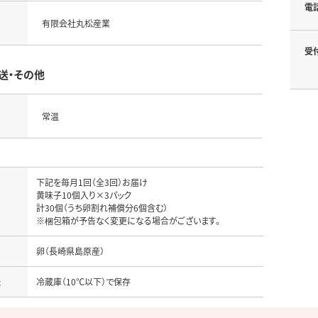
電
有限会社丸松産業
受
送・その他
常温
下記を毎月1回（全3回）お届け

黄味子10個入り×3パック

計30個（うち卵割れ補償分6個含む）

名
法