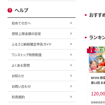
ヘルプ
おすす
初めての方へ
控除上限金額の目安
ランキ
ふるさと納税確定申告ガイド
ワンストップ特例制度
よくある質問
お知らせ
BF059 
便12回 お
お問い合わせ
フルーツ12
120,0
[ 野菜 果
利用規約
卵 セット 
送 春 夏 
長崎県島原市