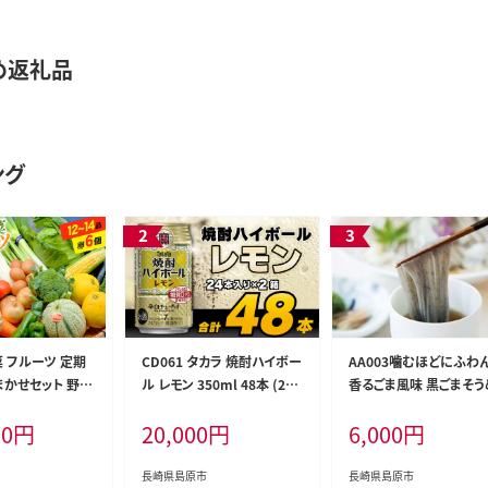
め返礼品
ング
野菜 フルーツ 定期
CD061 タカラ 焼酎ハイボー
AA003噛むほどにふわ
まかせセット 野菜
ル レモン 350ml 48本 (24
香るごま風味 黒ごまそう
～14品目 卵6玉
本×2箱) [ タカラ 宝 寶 Tak
00
円
20,000
円
6,000
円
物 フルーツ 卵 鶏
ara 焼酎 酎ハイ チューハイ
詰め合わせ 産地直
ハイボール れもん 檸檬 7%
秋 冬 フードショッ
人気 おすすめ ギフト プレゼ
長崎県島原市
長崎県島原市