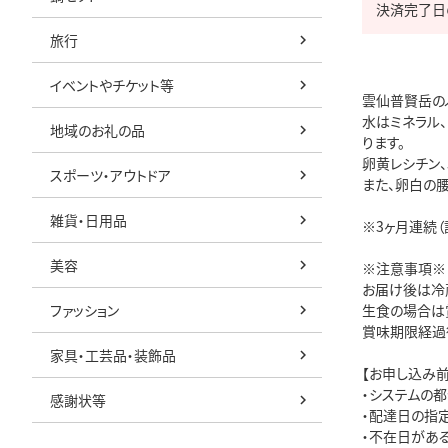
旅行
イベントやチケット等
雲仙普賢岳のふ
水はミネラル
地域のお礼の品
ります。

卵黄レシチン、
スポーツ・アウトドア
また、卵白の
雑貨・日用品
※3ヶ月連続（
美容
※注意事項※

お届け後は冷蔵
ファッション
生食の場合は
賞味期限経過
家具・工芸品・装飾品
【お申し込み前
・システムの
感謝状等
・配達日の指定
・不在日があ