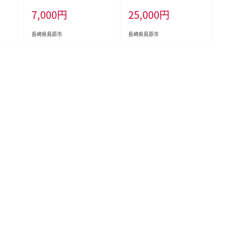
六穀うどん
7,000
円
25,000
円
長崎県島原市
長崎県島原市