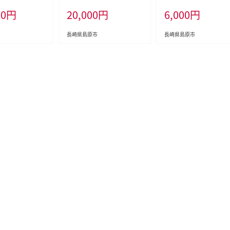
～14品目 卵6玉
本×2箱) [ タカラ 宝 寶 Tak
00
円
20,000
円
6,000
円
物 フルーツ 卵 鶏
ara 焼酎 酎ハイ チューハイ
詰め合わせ 産地直
ハイボール れもん 檸檬 7%
秋 冬 フードショッ
人気 おすすめ ギフト プレゼ
長崎県島原市
長崎県島原市
崎県 島原市 ふ
ント ご自宅用 日常使い 普段
]
使い 送料無料 健康志向 プ
リン体ゼロ 糖質ゼロ 甘味料
ゼロ プリン体０ 糖質０ 甘味
料０ みつい 長崎県 島原市 ]