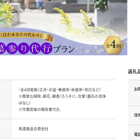
返礼
お
・全4回実施（正月・お盆・春彼岸・秋彼岸・命日など）

※簡単な掃除、献花、線香（ろうそく）、合掌（墓石の洗浄
はなし）

※作業前後の報告書付き。
住
馬渡食品合資会社
電