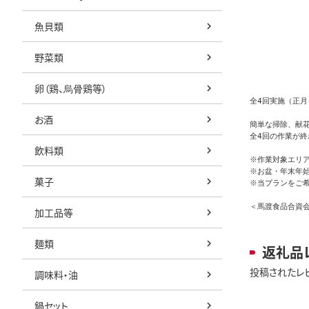
魚貝類
野菜類
卵（鶏、烏骨鶏等）
全4回実施（正月
お酒
簡単な掃除、献
全4回の作業が終
飲料類
※作業対象エリア
※お盆・年末年始
菓子
※当プランをご希
＜馬渡食品合資
加工品等
麺類
返礼品
投稿されたレ
調味料・油
鍋セット