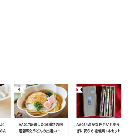
んと
AA017厳選した16種類の国
AA034温かな色合いとゆら
めん
産雑穀とうどんの出逢い 十
ぎに安らぐ 絵蝋燭3本セット