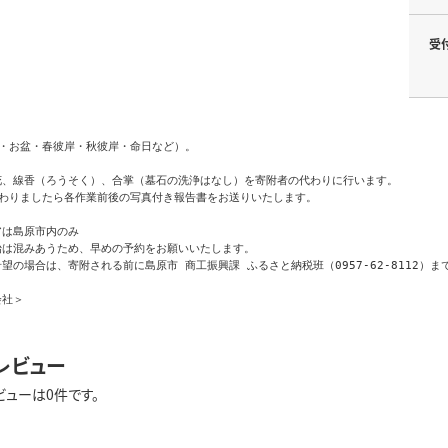
受
・お盆・春彼岸・秋彼岸・命日など）。

花、線香（ろうそく）、合掌（墓石の洗浄はなし）を寄附者の代わりに行います。

わりましたら各作業前後の写真付き報告書をお送りいたします。

は島原市内のみ

は混みあうため、早めの予約をお願いいたします。

望の場合は、寄附される前に島原市 商工振興課 ふるさと納税班（0957-62-8112）ま
会社＞
レビュー
ビューは0件です。