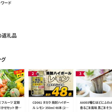
ーワード
め返礼品
ング
野菜 フルーツ 定期
CD061 タカラ 焼酎ハイボー
AA003噛むほどにふわ
まかせセット 野菜
ル レモン 350ml 48本 (24
香るごま風味 黒ごまそう