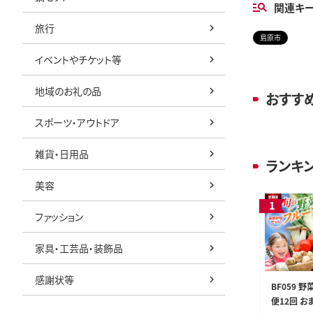
関連キ
旅行
島原市
イベントやチケット等
地域のお礼の品
おすす
スポーツ・アウトドア
雑貨・日用品
ランキ
美容
ファッション
家具・工芸品・装飾品
感謝状等
BF059 
便12回 お