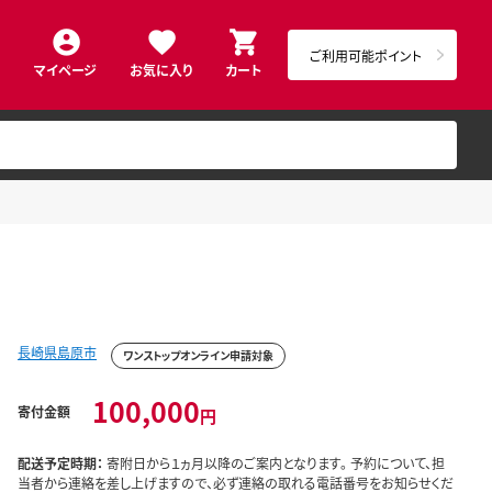
ご利用可能ポイント
マイページ
お気に入り
カート
長崎県島原市
ワンストップオンライン申請対象
100,000
寄付金額
円
配送予定時期：
寄附日から１ヵ月以降のご案内となります。 予約について、担
当者から連絡を差し上げますので、必ず連絡の取れる電話番号をお知らせくだ