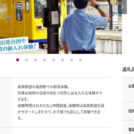
1
2
3
4
5
6
7
8
返礼
お
島原鉄道の島原駅での駅長体験。

列車出発時の合図や改札で切符に鋏を入れる体験がで
きます。

体験時間はおおむね１時間程度。体験時は島原鉄道社員
住
がサポートしますので、お子様でも安心して体験できま
す。
電