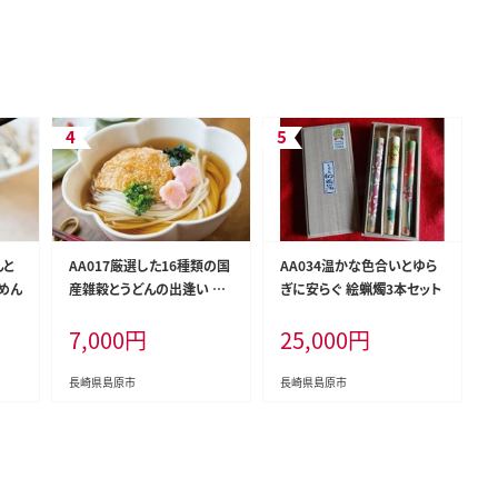
んと
AA017厳選した16種類の国
AA034温かな色合いとゆら
めん
産雑穀とうどんの出逢い 十
ぎに安らぐ 絵蝋燭3本セット
六穀うどん
7,000
円
25,000
円
長崎県島原市
長崎県島原市