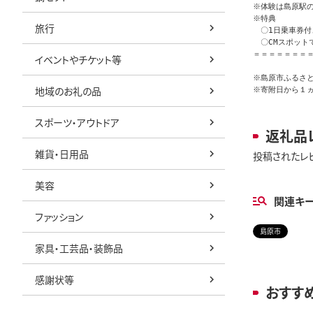
※体験は島原駅の
※特典

旅行
　〇1日乗車券付
　〇CMスポット
＝＝＝＝＝＝＝＝
イベントやチケット等
※島原市ふるさと
地域のお礼の品
※寄附日から１
スポーツ・アウトドア
返礼品
雑貨・日用品
投稿されたレ
美容
関連キ
ファッション
島原市
家具・工芸品・装飾品
感謝状等
おすす