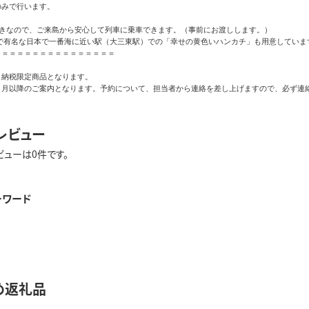
みで行います。

きなので、ご来島から安心して列車に乗車できます。（事前にお渡しします。）

で有名な日本で一番海に近い駅（大三東駅）での「幸せの黄色いハンカチ」も用意しています
＝＝＝＝＝＝＝＝＝＝＝＝＝＝＝

納税限定商品となります。

ヵ月以降のご案内となります。予約について、担当者から連絡を差し上げますので、必ず連
レビュー
ビューは0件です。
ーワード
め返礼品