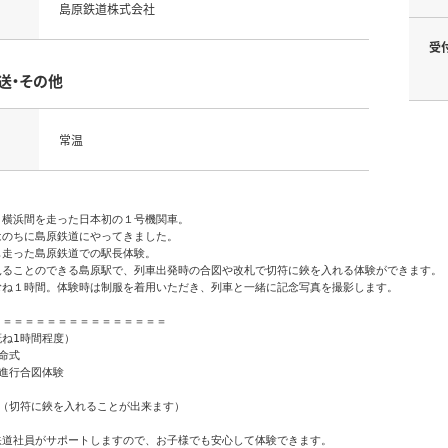
島原鉄道株式会社
受
送・その他
常温
横浜間を走った日本初の１号機関車。

のちに島原鉄道にやってきました。

走った島原鉄道での駅長体験。

見ることのできる島原駅で、列車出発時の合図や改札で切符に鋏を入れる体験ができます。

むね１時間。体験時は制服を着用いただき、列車と一緒に記念写真を撮影します。

＝＝＝＝＝＝＝＝＝＝＝＝＝＝＝

ね1時間程度）

命式

進行合図体験

（切符に鋏を入れることが出来ます）

道社員がサポートしますので、お子様でも安心して体験できます。
