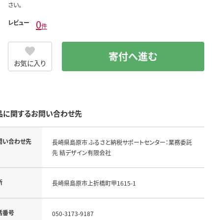
さい。
0
レビュー
件
寄付へ進む
お気に入り
品に関するお問い合わせ先
問い合わせ先
長崎県島原市 ふるさと納税サポートセンター：業務委託
先 結デザイン有限会社
所
長崎県島原市上折橋町甲1615-1
話番号
050-3173-9187