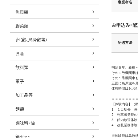
事業者名
魚貝類
お申込み・配
野菜類
卵（鶏、烏骨鶏等）
配送方法
お酒
飲料類
明治５年、新橋～
その１号機関車は
その１号機関車も
菓子
正面に島原城を
体験時間はおお
加工品等
＝＝＝＝＝＝＝＝
【体験内容】（概
麺類
1　１日駅長　任
2　列車出発時の
3　館内放送体験

調味料・油
4　改札業務体験
鍋セット
※体験時は島原鉄