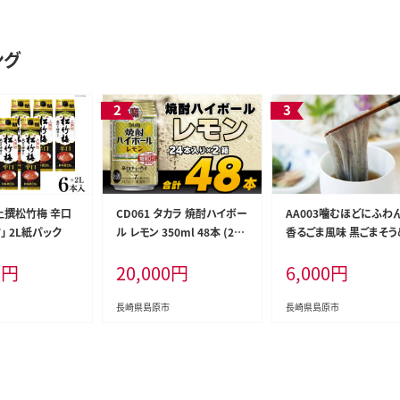
ング
】 上撰松竹梅 辛口
CD061 タカラ 焼酎ハイボー
AA003噛むほどにふわ
」 2L紙パック
ル レモン 350ml 48本 (24
香るごま風味 黒ごまそう
本×2箱) [ タカラ 宝 寶 Tak
0
円
20,000
円
6,000
円
ara 焼酎 酎ハイ チューハイ
ハイボール れもん 檸檬 7%
人気 おすすめ ギフト プレゼ
長崎県島原市
長崎県島原市
ント ご自宅用 日常使い 普段
使い 送料無料 健康志向 プ
リン体ゼロ 糖質ゼロ 甘味料
ゼロ プリン体０ 糖質０ 甘味