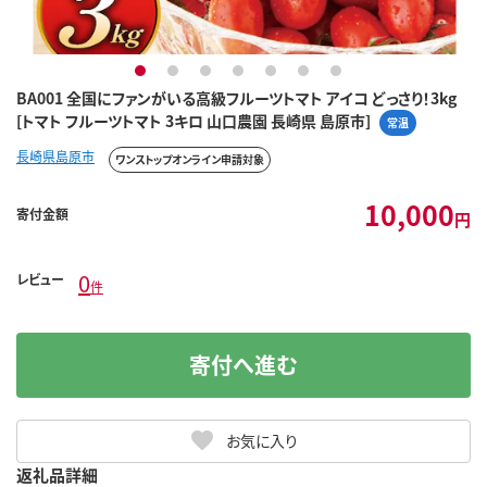
1
2
3
4
5
6
7
BA001 全国にファンがいる高級フルーツトマト アイコ どっさり！3kg
[トマト フルーツトマト 3キロ 山口農園 長崎県 島原市]
常温
長崎県島原市
ワンストップオンライン申請対象
10,000
寄付金額
円
0
レビュー
件
寄付へ進む
お気に入り
返礼品詳細