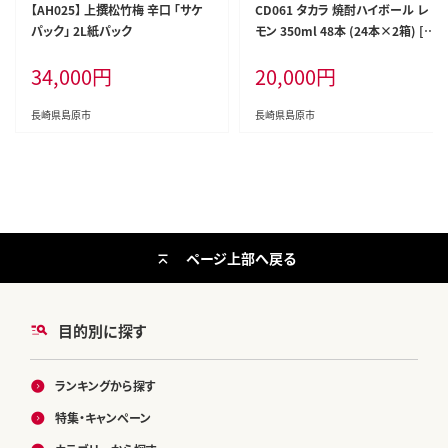
【AH025】 上撰松竹梅 辛口 「サケ
CD061 タカラ 焼酎ハイボール レ
パック」 2L紙パック
モン 350ml 48本 (24本×2箱) [
タカラ 宝 寶 Takara 焼酎 酎ハイ
34,000
円
20,000
円
チューハイ ハイボール れもん 檸
檬 7% 人気 おすすめ ギフト プレゼ
ント ご自宅用 日常使い 普段使い
長崎県島原市
長崎県島原市
送料無料 健康志向 プリン体ゼロ
糖質ゼロ 甘味料ゼロ プリン体０ 糖
質０ 甘味料０ みつい 長崎県 島原
市 ]
ページ上部へ戻る
目的別に探す
ランキングから探す
特集・キャンペーン