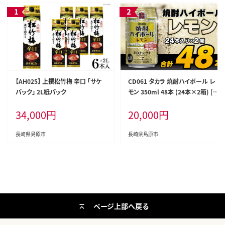
【AH025】 上撰松竹梅 辛口 「サケ
CD061 タカラ 焼酎ハイボール レ
パック」 2L紙パック
モン 350ml 48本 (24本×2箱) [
タカラ 宝 寶 Takara 焼酎 酎ハイ
34,000
円
20,000
円
チューハイ ハイボール れもん 檸
檬 7% 人気 おすすめ ギフト プレゼ
ント ご自宅用 日常使い 普段使い
長崎県島原市
長崎県島原市
送料無料 健康志向 プリン体ゼロ
糖質ゼロ 甘味料ゼロ プリン体０ 糖
質０ 甘味料０ みつい 長崎県 島原
市 ]
ページ上部へ戻る