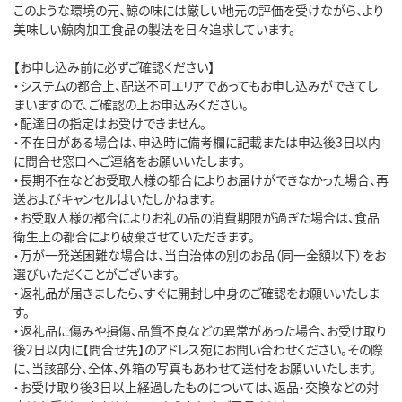
このような環境の元、鯨の味には厳しい地元の評価を受けながら、より
美味しい鯨肉加工食品の製法を日々追求しています。

【お申し込み前に必ずご確認ください】

・システムの都合上、配送不可エリアであってもお申し込みができてし
まいますので、ご確認の上お申込みください。

・配達日の指定はお受けできません。

・不在日がある場合は、申込時に備考欄に記載または申込後3日以内
に問合せ窓口へご連絡をお願いいたします。

・長期不在などお受取人様の都合によりお届けができなかった場合、再
送およびキャンセルはいたしかねます。

・お受取人様の都合によりお礼の品の消費期限が過ぎた場合は、食品
衛生上の都合により破棄させていただきます。

・万が一発送困難な場合は、当自治体の別のお品（同一金額以下）をお
選びいただくことがございます。

・返礼品が届きましたら、すぐに開封し中身のご確認をお願いいたしま
す。

・返礼品に傷みや損傷、品質不良などの異常があった場合、お受け取り
後2日以内に【問合せ先】のアドレス宛にお問い合わせください。その際
に、当該部分、全体、外箱の写真もあわせて送付をお願いいたします。

・お受け取り後3日以上経過したものについては、返品・交換などの対