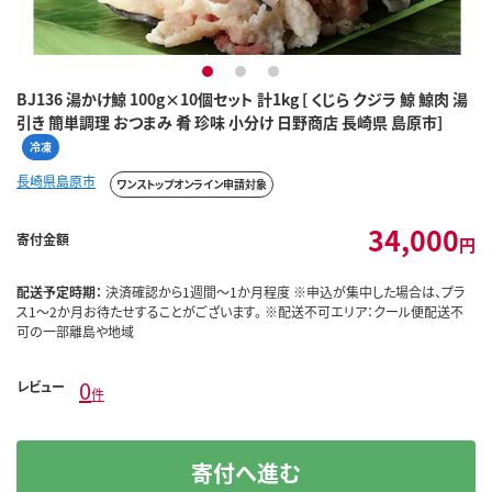
1
2
3
BJ136 湯かけ鯨 100g×10個セット 計1kg [ くじら クジラ 鯨 鯨肉 湯
引き 簡単調理 おつまみ 肴 珍味 小分け 日野商店 長崎県 島原市]
冷凍
長崎県島原市
ワンストップオンライン申請対象
34,000
寄付金額
円
配送予定時期：
決済確認から1週間～1か月程度 ※申込が集中した場合は、プラ
ス1～2か月お待たせすることがございます。 ※配送不可エリア：クール便配送不
可の一部離島や地域
0
レビュー
件
寄付へ進む