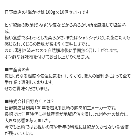
日野商店の「湯かけ鯨 100g×10個セット」です。

ヒゲ鯨類の畝須(うねす)や皮などから柔らかい所を厳選して塩蔵熟
成。

軽い食感でふわっとした柔らかさ、またはシャリシャリとした歯ごたえも
感じられ、くじらの旨味が後を引く美味しさです。

また、湯引き済みなので自然解凍後に手間無く召し上がれます。

ポン酢や酢味噌を付けてお召し上がりください。

■生産者の声

毎日、異なる湿度や気温に気を付けながら、職人の目利きによって全て
手作業で選別しております。

ぜひご賞味くださいませ。

■株式会社日野商店とは？

日野商店は創業100年を超える長崎の鯨肉加工メーカーです。

長崎では江戸時代に捕鯨産業が地域経済を潤し、九州各地の鯨食に
大きな影響を与えました。

今でも長崎ではお祝いの席や新年の料理には鯨が欠かせない食習慣
が残っています。
