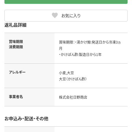
お気に入り
返礼品詳細
賞味期限
賞味期限：・湯かけ鯨:発送日から冷凍3ヵ
消費期限
月

・かけぽん酢:製造日から1年
アレルギー
小麦,大豆

大豆（かけぽん酢）
事業者名
株式会社日野商店
お申込み・配送・その他