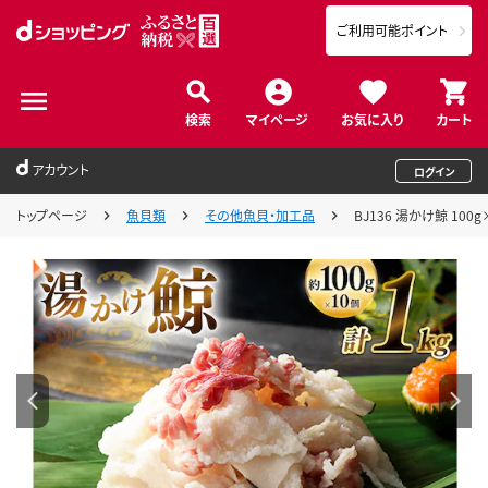
ご利用可能ポイント
検索
マイページ
お気に入り
カート
アカウント
ログイン
トップページ
魚貝類
その他魚貝・加工品
BJ136 湯かけ鯨 100