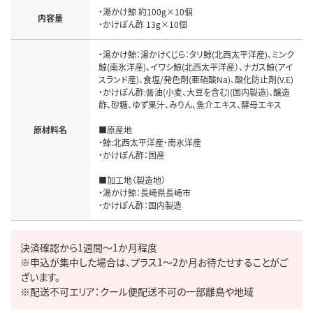
・湯かけ鯨 約100g×10個

内容量
・かけぽん酢 13g×10個
・湯かけ鯨：湯かけくじら：タリ鯨(北西太平洋産)、ミンク
鯨(南氷洋産)、イワシ鯨(北西太平洋産）、ナガス鯨(アイ
スランド産)、食塩/発色剤(亜硝酸Na)、酸化防止剤(V.E)

・かけぽん酢:醤油(小麦、大豆を含む)(国内製造)、醸造
酢、砂糖、ゆず果汁、みりん、魚介エキス、酵母エキス

原材料名
■原産地

・鯨:北西太平洋産・南氷洋産

・かけぽん酢：国産

■加工地（製造地）

・湯かけ鯨：長崎県長崎市

・かけぽん酢：国内製造
決済確認から1週間～1か月程度

※申込が集中した場合は、プラス1～2か月お待たせすることがご
ざいます。

※配送不可エリア：クール便配送不可の一部離島や地域