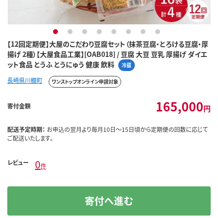
1
2
3
4
5
6
7
8
【12回定期便】大屋のこだわり豆腐セット（抹茶豆腐・とろける豆腐・厚
揚げ 2種）【大屋食品工業】[OAB018] / 豆腐 大豆 豆乳 厚揚げ ダイエ
ット食品 とうふ とうにゅう 健康 飲料
冷蔵
長崎県川棚町
ワンストップオンライン申請対象
165,000
寄付金額
円
配送予定時期：
お申込の翌月より毎月10日～15日頃から定期便の回数に応じて
ご配送いたします。
0
レビュー
件
寄付へ進む