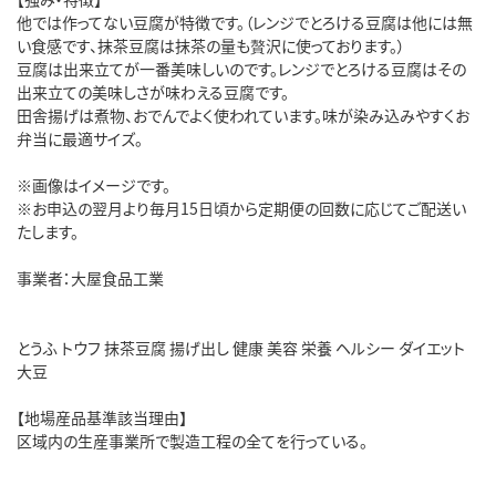
他では作ってない豆腐が特徴です。（レンジでとろける豆腐は他には無
い食感です、抹茶豆腐は抹茶の量も贅沢に使っております。）
豆腐は出来立てが一番美味しいのです。レンジでとろける豆腐はその
出来立ての美味しさが味わえる豆腐です。
田舎揚げは煮物、おでんでよく使われています。味が染み込みやすくお
弁当に最適サイズ。
※画像はイメージです。
※お申込の翌月より毎月15日頃から定期便の回数に応じてご配送い
たします。
事業者：大屋食品工業
とうふ トウフ 抹茶豆腐 揚げ出し 健康 美容 栄養 ヘルシー ダイエット
大豆
【地場産品基準該当理由】
区域内の生産事業所で製造工程の全てを行っている。