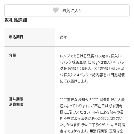
お気に入り
返礼品詳細
申込期日
通年
容量
レンジでとろける豆腐 （150g×2個入）×
4パック 抹茶豆腐 （170g×2個入）×4パッ
ク 田舎揚げ （ 8個入） ×4袋揚げ出し豆腐
（2個入） ×4パック上記内容を12回定期便
にてお届けします。
賞味期限
****重要なお知らせ**** 消費期限が大変
消費期限
短くなっております。 ご不在日は必ず備考
欄にご記入ください。 不在による傷みや長
期不在による返送があった場合は対応い
たしかねます、予めご了承ください。 日時指
定はできかねます。 ■消費期限：豆腐は全