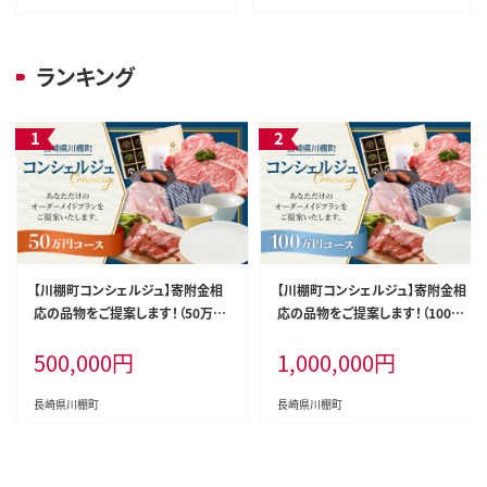
ランキング
【川棚町コンシェルジュ】寄附金相
【川棚町コンシェルジュ】寄附金相
応の品物をご提案します！（50万コ
応の品物をご提案します！（100万
ース） [OZZ006]
コース） [OZZ007]
500,000
円
1,000,000
円
長崎県川棚町
長崎県川棚町