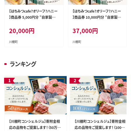
【はちみつcafe?オリーフ?ハニー
【はちみつcafe?オリーフ?ハニー
】商品券 5,000円分 ”自家製の
】商品券 10,000円分 ”自家製の
ハチミツと自然をお楽しみ下さ
ハチミツと自然をお楽しみ下さ
20,000
円
37,000
円
い！” [OCG002] / 商品券 カフェ
い！” [OCG003] / 商品券 カフェ
食事券 ギフト券 商品券 川棚町
食事券 ギフト券 商品券 川棚町
カフェ 川棚町食事券
カフェ 川棚町食事券
川棚町
川棚町
ランキング
【川棚町コンシェルジュ】寄附金相
【川棚町コンシェルジュ】寄附金相
応の品物をご提案します！（50万コ
応の品物をご提案します！（100万