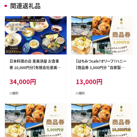
関連返礼品
日本料理の店 恵美須屋 お食事
【はちみつcafe?オリーフ?ハニー
券 10,000円分【有限会社恵美須
】商品券 3,000円分 ”自家製の
屋】[OBI002] / 商品券 レストラ
ハチミツと自然をお楽しみ下さ
34,000
円
13,000
円
ン 飲食店 食事券 ギフト券 商品
い！” [OCG001] / 商品券 カフェ
券 川棚町レストラン 川棚町食事
食事券 ギフト券 商品券 川棚町
券 高級料亭食事券
カフェ 川棚町食事券
川棚町
川棚町