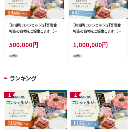
【川棚町コンシェルジュ】寄附金
【川棚町コンシェルジュ】寄附金
相応の品物をご提案します！（50
相応の品物をご提案します！（10
万コース） [OZZ006]
0万コース） [OZZ007]
500,000
円
1,000,000
円
川棚町
川棚町
ランキング