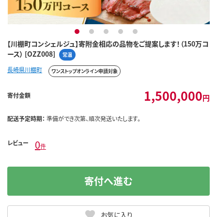
1
2
3
4
5
【川棚町コンシェルジュ】寄附金相応の品物をご提案します！（150万コ
ース） [OZZ008]
常温
長崎県川棚町
ワンストップオンライン申請対象
1,500,000
寄付金額
円
配送予定時期：
準備ができ次第、順次発送いたします。
0
レビュー
件
寄付へ進む
お気に入り