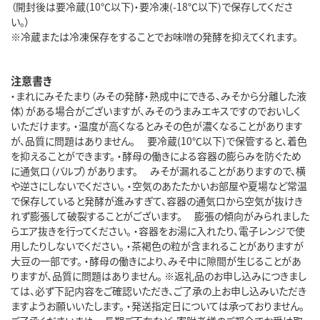
（開封後は要冷蔵(10℃以下)・要冷凍(-18℃以下)で保存してくださ
い。）
※冷蔵または冷凍保存をすることでお味噌の発酵を抑えてくれます。
注意書き
・まれにみそたまり（みその発酵・熟成中にできる、みそから分離した液
体）がある場合がございますが、みそのうまみエキスですのでおいしく
いただけます。 ・温度が高くなるとみその色が濃くなることがあります
が、品質に問題はありません。 要冷蔵(10℃以下)で保管すると、着色
を抑えることができます。 ・酵母の働きによる容器の膨らみを防ぐため
に通気口（バルブ）があります。 みそが漏れることがありますので、横
や逆さにしないでください。 ・空気のあたたかいお部屋や夏場など常温
で保存していると発酵が進みすぎて、容器の通気口から空気が抜けき
れず膨張して破裂することがございます。 膨張の傾向がみられました
らエア抜きを行ってください。 ・容器をお湯に入れたり、電子レンジで使
用したりしないでください。 ・茶褐色の粒が含まれることがありますが
大豆の一部です。 ・酵母の働きにより、みそ中に隙間が生じることがあ
りますが、品質に問題はありません。 ※返礼品のお申し込みにつきまし
ては、必ず下記内容をご確認いただき、ご了承の上お申し込みいただき
ますようお願いいたします。 ・発送指定日については承っておりません。