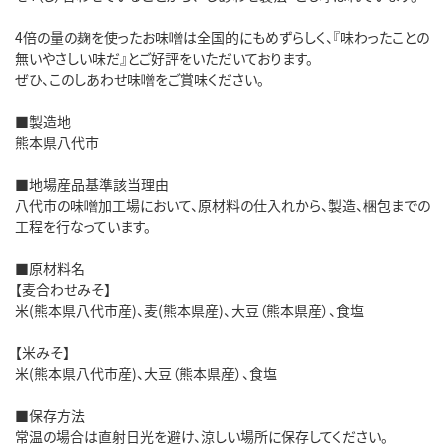
4倍の量の麹を使ったお味噌は全国的にもめずらしく、『味わったことの
無いやさしい味だ』とご好評をいただいております。
ぜひ、このしあわせ味噌をご賞味ください。
■製造地
熊本県八代市
■地場産品基準該当理由
八代市の味噌加工場において、原材料の仕入れから、製造、梱包までの
工程を行なっています。
■原材料名
【麦合わせみそ】
米(熊本県八代市産)、麦(熊本県産)、大豆（熊本県産）、食塩
【米みそ】
米(熊本県八代市産)、大豆（熊本県産）、食塩
■保存方法
常温の場合は直射日光を避け、涼しい場所に保存してください。