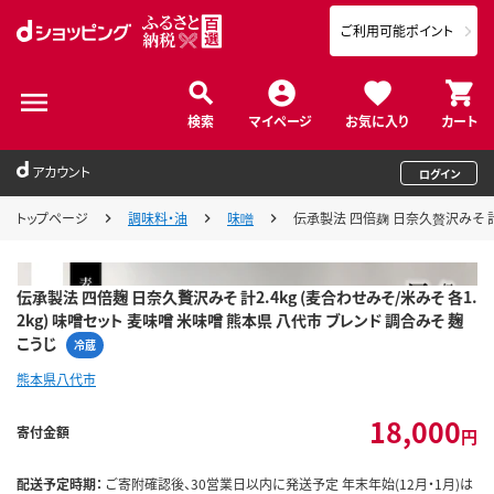
ご利用可能ポイント
検索
マイページ
お気に入り
カート
アカウント
ログイン
トップページ
調味料・油
味噌
伝承製法 四倍麹 日奈久贅沢みそ 計2
伝承製法 四倍麹 日奈久贅沢みそ 計2.4kg (麦合わせみそ/米みそ 各1.
2kg) 味噌セット 麦味噌 米味噌 熊本県 八代市 ブレンド 調合みそ 麹
こうじ
冷蔵
熊本県八代市
18,000
寄付金額
円
配送予定時期：
ご寄附確認後、30営業日以内に発送予定 年末年始(12月・1月)は