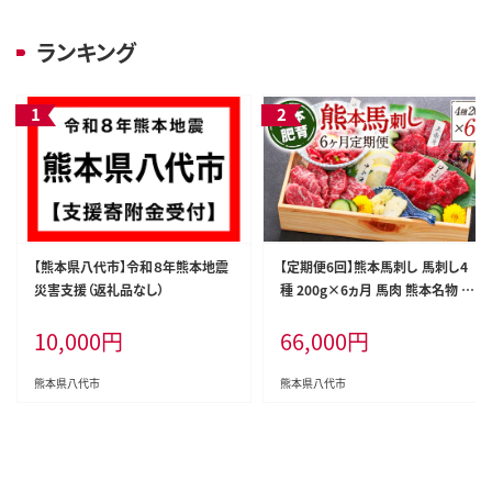
ランキング
【熊本県八代市】令和８年熊本地震
【定期便6回】熊本馬刺し 馬刺し4
災害支援（返礼品なし）
種 200g×6ヵ月 馬肉 熊本名物 馬
刺し 馬 肉 生食 上赤身 中トロ ロ
10,000
円
66,000
円
ース ユッケ 食べ比べ
熊本県八代市
熊本県八代市