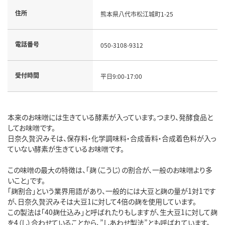
住所
熊本県八代市松江城町1-25
電話番号
050-3108-9312
受付時間
平日9:00-17:00
本来のお味噌には生きている酵素が入っています。つまり、発酵食品と
してお味噌です。
日奈久贅沢みそは、保存料・化学調味料・合成香料・合成着色料が入っ
ていない酵素が生きているお味噌です。
この味噌の最大の特徴は、「麹（こうじ）の割合が、一般のお味噌より多
いこと」です。
「麹割合」という業界用語があり、一般的には大豆と麹の量が1対1です
が、日奈久贅沢みそは大豆1に対して4倍の麹を使用しています。
この製法は「40麹仕込み」と呼ばれたりもしますが、生大豆1に対して麹
を4（し）合わせていることから、”しあわせ製法”とも呼ばれています。