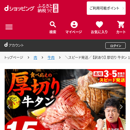
ご利用可能ポイント
検索
マイページ
お気に入り
カート
アカウント
ログイン
トップページ
肉
牛肉
＼スピード発送／ 【訳あり】 厚切り 牛タン 1