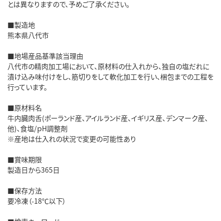
とは異なりますので、予めご了承ください。
■製造地
熊本県八代市
■地場産品基準該当理由
八代市の精肉加工場において、原材料の仕入れから、独自の塩だれに
漬け込み味付けをし、筋切りをして軟化加工を行い、梱包までの工程を
行っています。
■原材料名
牛内臓肉舌(ポーランド産、アイルランド産、イギリス産、デンマーク産、
他)、食塩/ｐH調整剤
※産地は仕入れの状況で変更の可能性あり
■賞味期限
製造日から365日
■保存方法
要冷凍（-18℃以下）