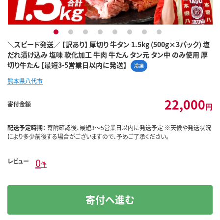
1
2
3
4
5
6
7
8
＼スピード発送／ 【訳あり】 厚切り 牛タン 1.5kg (500g×3パック) 塩
だれ漬け込み 塩味 軟化加工 牛肉 牛たん タン元 タン中 のみ使用 厚
切り牛たん 【最短3-5営業日以内に発送】
冷凍
熊本県八代市
22,000
寄付金額
円
配送予定時期：
寄附確認後、最短3～5営業日以内に発送予定 ※天候や発送状況
により多少前後する場合がございますので、予めご了承ください。
0
レビュー
件
寄付へ進む