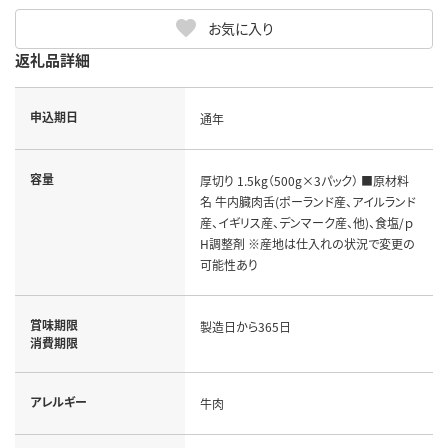
お気に入り
返礼品詳細
申込期日
通年
容量
厚切り 1.5kg（500g×3パック） ■原材料
名 牛内臓肉舌(ポーランド産、アイルランド
産、イギリス産、デンマーク産、他)、食塩/ｐ
H調整剤 ※産地は仕入れの状況で変更の
可能性あり
賞味期限
製造日から365日
消費期限
アレルギー
牛肉