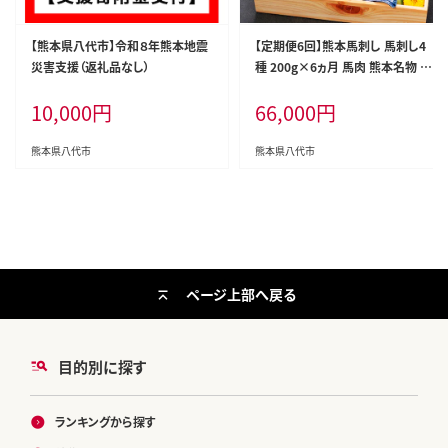
【熊本県八代市】令和８年熊本地震
【定期便6回】熊本馬刺し 馬刺し4
災害支援（返礼品なし）
種 200g×6ヵ月 馬肉 熊本名物 馬
刺し 馬 肉 生食 上赤身 中トロ ロ
10,000
円
66,000
円
ース ユッケ 食べ比べ
熊本県八代市
熊本県八代市
ページ上部へ戻る
目的別に探す
ランキングから探す