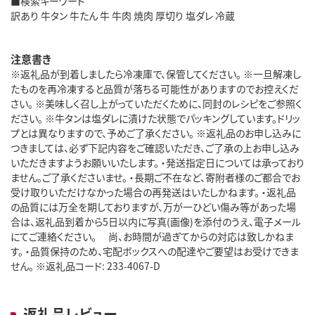
■検索キーワード
訳あり 牛タン 牛たん 牛 牛肉 焼肉 厚切り 塩ダレ 冷蔵
注意書き
※返礼品が到着しましたら冷凍庫で、保管してください。 ※一旦解凍し
たものを再冷凍すると品質が落ちる可能性がありますのでお控えくだ
さい。 ※美味しく召し上がっていただくために、同封のレシピをご参照く
ださい。 ※牛タンは塩ダレに漬けた状態でパッキングしています。ドリッ
プとは異なりますので、予めご了承ください。 ※返礼品のお申し込みに
つきましては、必ず下記内容をご確認いただき、ご了承の上お申し込み
いただきますようお願いいたします。 ・発送指定日については承っており
ません。ご了承くださいませ。 ・長期ご不在など、寄附者様のご都合でお
受け取りいただけなかった場合の再発送はいたしかねます。 ・返礼品
の品質には万全を期しておりますが、万が一ひどい傷み等があった場
合は、返礼品到着から5日以内に写真(画像)を添付のうえ、電子メール
にてご連絡ください。 尚、お時間が過ぎてからの対応は致しかねま
す。 ・品質保持のため、宅配ボックスへの配達やご要望はお受けできま
せん。 ※返礼品コード: 233-4067-D
返礼品レビュー