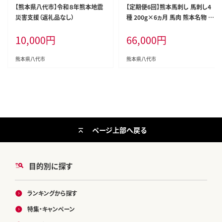
【熊本県八代市】令和８年熊本地震
【定期便6回】熊本馬刺し 馬刺し4
災害支援（返礼品なし）
種 200g×6ヵ月 馬肉 熊本名物 馬
刺し 馬 肉 生食 上赤身 中トロ ロ
10,000
円
66,000
円
ース ユッケ 食べ比べ
熊本県八代市
熊本県八代市
ページ上部へ戻る
目的別に探す
ランキングから探す
特集・キャンペーン