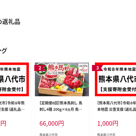
め返礼品
ング
代市】令和８年熊
【定期便6回】熊本馬刺し 馬
【熊本県八代市】令和８
害支援（返礼品な
刺し4種 200g×6ヵ月 馬肉
本地震 災害支援（返礼
熊本名物 馬刺し 馬 肉 生食
し）
0
円
66,000
円
1,000
円
上赤身 中トロ ロース ユッケ
食べ比べ
熊本県八代市
熊本県八代市