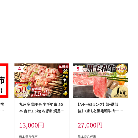
年熊
九州産 鶏モモ ネギマ 串 50
【A4～A5ランク】 【厳選部
品な
本 合計1.5kg ねぎま 焼鳥
位】 くまもと黒毛和牛 サー
焼き鳥 バーベキュー BBQ
ロイン しゃぶしゃぶ すき焼
13,000
円
27,000
円
惣菜 小分け ボリューム 鶏肉
き用 1kg （500g×2パック）
お肉 国産 簡単 調理 おつま
和牛 牛肉 お肉 黒毛和牛 鍋
み セット 詰合せ 冷凍
冷凍 おかず 熊本県 八代市
熊本県八代市
熊本県八代市