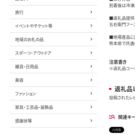
到着後は冷凍
旅行
■返礼品提供
五右衛門フー
イベントやチケット等
■地場産品に
地域のお礼の品
熊本県で共通
スポーツ・アウトドア
注意書き
雑貨・日用品
※返礼品コード: 
美容
返礼品
ファッション
投稿されたレ
家具・工芸品・装飾品
関連キ
感謝状等
八代市