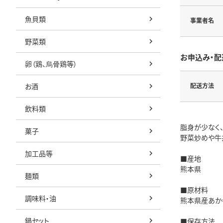
魚貝類
事業者名
野菜類
お申込み・配
卵（鶏、烏骨鶏等）
お酒
配送方法
飲料類
脂身が少なく
菓子
野菜炒めや牛
加工品等
■産地
熊本県
麺類
■原材料
調味料・油
熊本県産あか
鍋セット
■保存方法