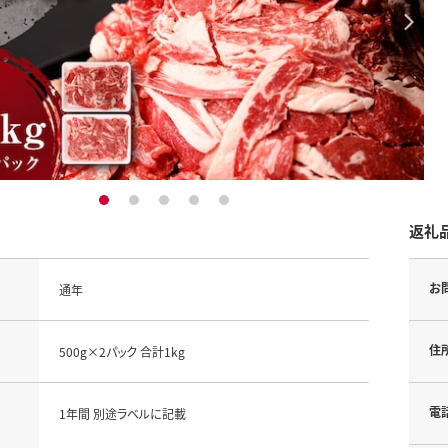
1
2
3
4
5
返礼
お
通年
住
500g×2パック 合計1kg
電
1年間 別途ラベルに記載