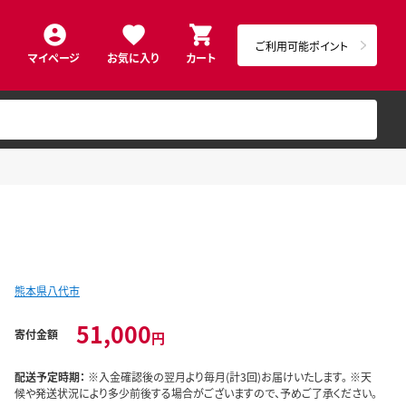
ご利用可能ポイント
マイページ
お気に入り
カート
熊本県八代市
51,000
寄付金額
円
配送予定時期：
※入金確認後の翌月より毎月(計3回)お届けいたします。 ※天
候や発送状況により多少前後する場合がございますので、予めご了承ください。