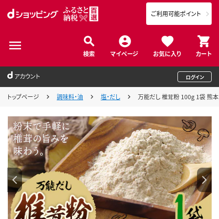
ご利用可能ポイント
検索
マイページ
お気に入り
カート
アカウント
ログイン
トップページ
調味料・油
塩・だし
万能だし 椎茸粉 100g 1袋 熊