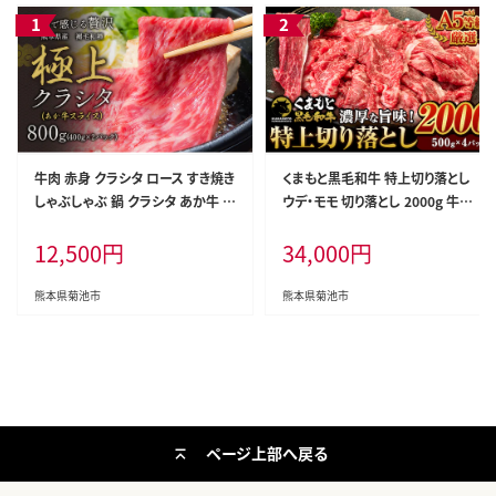
牛肉 赤身 クラシタ ロース すき焼き
くまもと黒毛和牛 特上切り落とし
しゃぶしゃぶ 鍋 クラシタ あか牛 送
ウデ・モモ 切り落とし 2000g 牛肉
料無料 肉 牛肉 ロース 肩ロース 8
冷凍 《7-14日以内に出荷予定(土
12,500
円
34,000
円
00g クラシタ あか牛 赤牛 あかうし
日祝除く)》冷凍庫 個別 取分け 小
《7-14日以内に出荷予定(土日祝除
分け 個包装 モモ スライス 肉 お肉
く)》九州 食品 お取り寄せ---300-54
しゃぶしゃぶ すき焼き A5 A4---300
熊本県菊池市
熊本県菊池市
43---
-5256---
ページ上部へ戻る