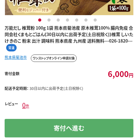
1
2
3
4
5
6
7
万能だし 椎茸粉 100g 1袋 熊本県菊池産 原木椎茸100% 腸内免疫 合
同会社くまもとごはん《30日以内に出荷予定(土日祝除く)》椎茸 しいた
け きのこ 粉末 出汁 調味料 熊本県産 九州産 送料無料---026-1820---
常温
熊本県菊池市
ワンストップオンライン申請対象
6,000
寄付金額
円
配送予定時期：
30日以内に出荷予定(土日祝除く)
0
レビュー
件
寄付へ進む