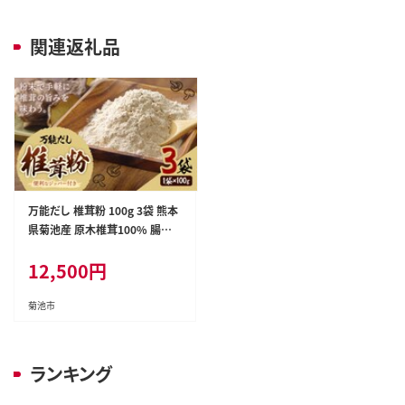
関連返礼品
万能だし 椎茸粉 100g 3袋 熊本
県菊池産 原木椎茸100% 腸内
免疫 合同会社くまもとごはん《3
12,500
円
0日以内に出荷予定(土日祝除
く)》椎茸 しいたけ きのこ 粉末
出汁 調味料 熊本県産 九州産 送
菊池市
料無料---026-1824---
ランキング