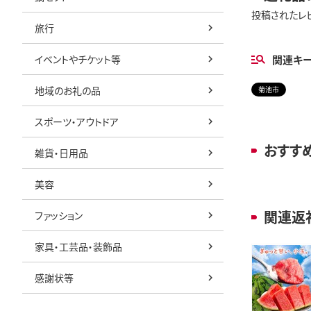
投稿されたレ
旅行
イベントやチケット等
関連キ
地域のお礼の品
菊池市
スポーツ・アウトドア
おすす
雑貨・日用品
美容
関連返
ファッション
家具・工芸品・装飾品
感謝状等