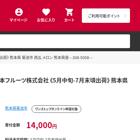
ご利用可能ポイント
マイページ
お気に入り
カート
 熊本県 菊池市 西瓜 メロン 熊本県産---308-5008---
 日本フルーツ株式会社 《5月中旬-7月末頃出荷》 熊本県
熊本県菊池市
ワンストップオンライン申請対象
14,000
寄付金額
円
配送予定時期：
5月中旬-7月末頃出荷