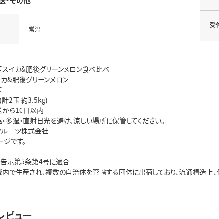
送・その他
受
常温
玉スイカ&肥後グリーンメロン食べ比べ
イカ&肥後グリーンメロン
産
計2玉 約3.5kg)
送から10日以内
温・多湿・直射日光を避け、涼しい場所に保管してください。
フルーツ株式会社
ージです。
 告示第5条第4号に適合
域内で生産され、複数の自治体を管轄する団体に出荷しており、流通構造上
レビュー