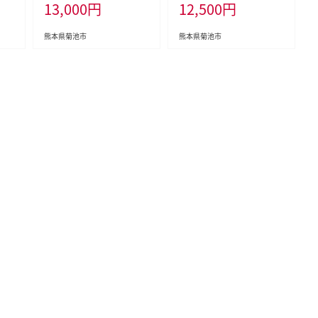
13,000
円
12,500
円
県産
y's 食彩たかみ 《2027年5月
牛肉 ロース 肩ロース 800g
500
下旬-7月下旬頃出荷》 熊本
クラシタ あか牛 赤牛 あかう
県 菊池市 フルーツ 果物 ス
し 《7-14日以内に出荷予定
熊本県菊池市
熊本県菊池市
イカ すいか 小玉 九州産 冷
(土日祝除く)》九州 食品 お
蔵 送料無料---159-5003---
取り寄せ---300-5443---