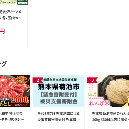
肥後グリーンメ
 各2玉(計4玉
円
-7月末頃出荷》
 西瓜 メロン
-5009---
ング
毛和牛 特上切り
令和8年7月 熊本地震による
熊本県菊池市産のれん
・モモ 切り落とし
災害支援寄附受付 熊本県菊
10kg 《30日以内に出
肉 冷凍 《7-14日以
池市 （返礼品はありません）-
(土日祝除く)》 精米方法