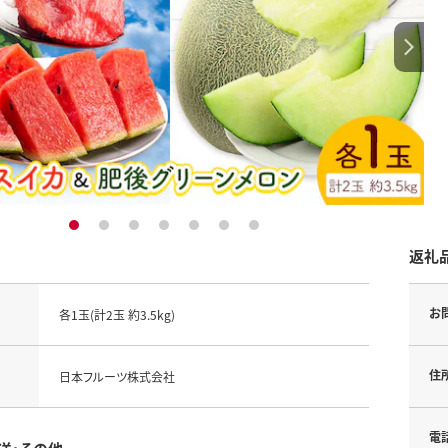
1
2
3
4
5
6
7
返礼
お
各1玉(計2玉 約3.5kg)
住
日本フルーツ株式会社
電