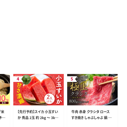
げ米
【先行予約】スイカ 小玉すい
牛肉 赤身 クラシタ ロース
荷予定
か 秀品 2玉 約 2kg ～ 3kg
すき焼き しゃぶしゃぶ 鍋 ク
 玄
L ～ 3L 混合 株式会社Food
ラシタ あか牛 送料無料 肉