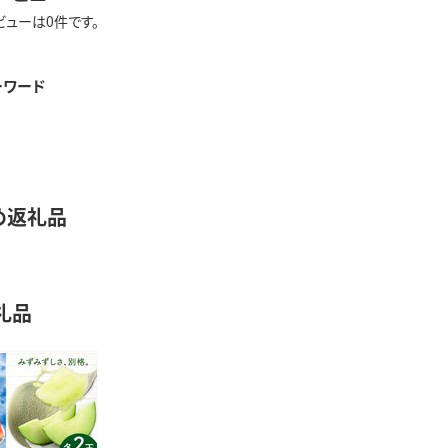
ビューは0件です。
ーワード
め返礼品
礼品