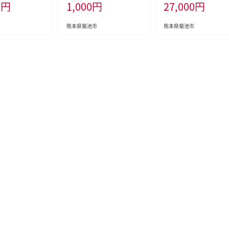
0
円
1,000
円
27,000
円
定(土日祝除く)》
--kikuchi_sgs_1000_kihu
米 お米 レンゲ米 熊本
別 取分け 小分け
---
九州産 送料無料---313-
 スライス 肉 お
1---
熊本県菊池市
熊本県菊池市
ゃぶ すき焼き A5
256---