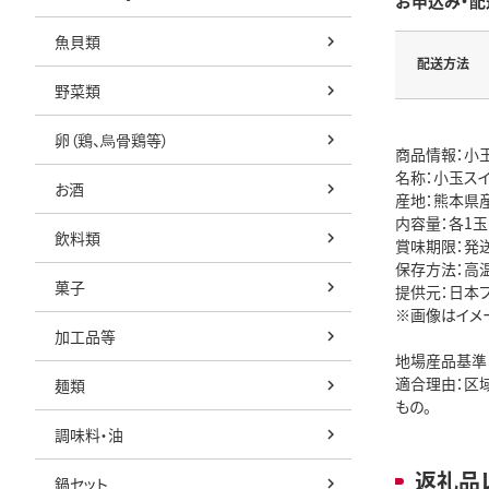
お申込み・配
魚貝類
配送方法
野菜類
卵（鶏、烏骨鶏等）
商品情報：小
名称：小玉ス
お酒
産地：熊本県
内容量：各1玉(
飲料類
賞味期限：発
保存方法：高
菓子
提供元：日本
※画像はイメ
加工品等
地場産品基準
適合理由：区
麺類
もの。
調味料・油
返礼品
鍋セット