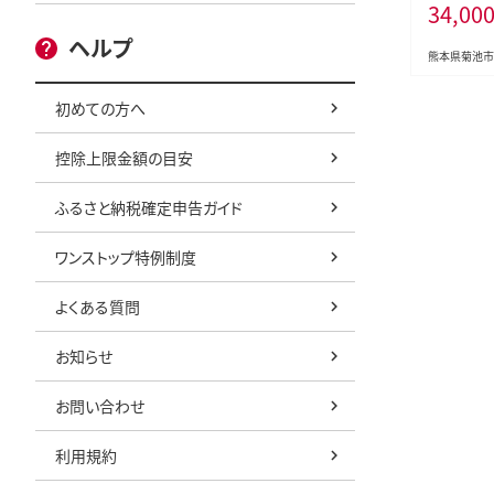
34,00
内に出荷予
冷凍庫 個
ヘルプ
個包装 モモ
熊本県菊池市
肉 しゃぶし
A4---300-5
初めての方へ
控除上限金額の目安
ふるさと納税確定申告ガイド
ワンストップ特例制度
よくある質問
お知らせ
お問い合わせ
利用規約