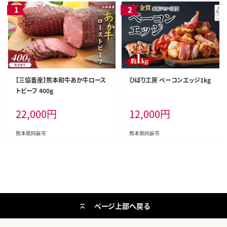
【三協畜産】熊本和牛あか牛ロース
ひばり工房 ベーコンエッジ1kg
トビーフ 400g
22,000
円
12,000
円
熊本県阿蘇市
熊本県阿蘇市
ページ上部へ戻る