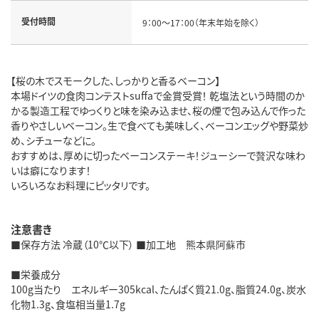
受付時間
9：00～17：00（年末年始を除く）
【桜の木でスモークした、しっかりと香るベーコン】
本場ドイツの食肉コンテストsuffaで金賞受賞！ 乾塩法という時間のか
かる製造工程でゆっくりと味を染み込ませ、桜の煙で包み込んで作った
香りやさしいベーコン。生で食べても美味しく、ベーコンエッグや野菜炒
め、シチューなどに。
おすすめは、厚めに切ったベーコンステーキ！ジューシーで贅沢な味わ
いは癖になります！
いろいろなお料理にピッタリです。
注意書き
■保存方法 冷蔵（10℃以下） ■加工地 熊本県阿蘇市
■栄養成分
100g当たり エネルギー305kcal、たんぱく質21.0g、脂質24.0g、炭水
化物1.3g、食塩相当量1.7g