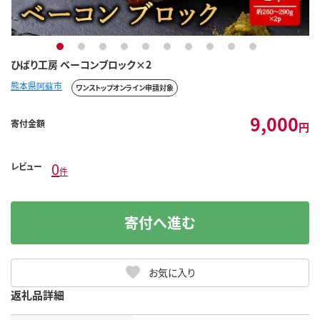
1
2
3
4
5
6
7
8
9
10
ひばり工房 ベーコンブロック×2
熊本県阿蘇市
ワンストップオンライン申請対象
9,000
寄付金額
円
0
レビュー
件
寄付へ進む
お気に入り
返礼品詳細