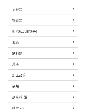
魚貝類
野菜類
卵（鶏、烏骨鶏等）
お酒
飲料類
菓子
加工品等
麺類
調味料・油
鍋セット