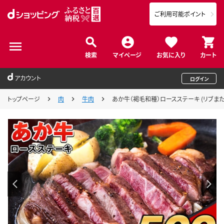
ご利用可能ポイント
検索
マイページ
お気に入り
カート
アカウント
ログイン
トップページ
肉
牛肉
あか牛（褐毛和種）ロースステーキ (リブまたはサー