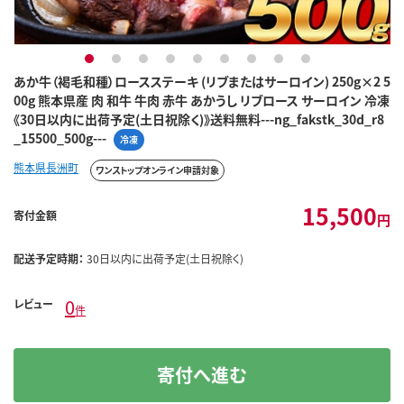
1
2
3
4
5
6
7
8
9
あか牛（褐毛和種）ロースステーキ (リブまたはサーロイン) 250g×2 5
00g 熊本県産 肉 和牛 牛肉 赤牛 あかうし リブロース サーロイン 冷凍
《30日以内に出荷予定(土日祝除く)》送料無料---ng_fakstk_30d_r8
_15500_500g---
冷凍
熊本県長洲町
ワンストップオンライン申請対象
15,500
寄付金額
円
配送予定時期：
30日以内に出荷予定(土日祝除く)
0
レビュー
件
寄付へ進む