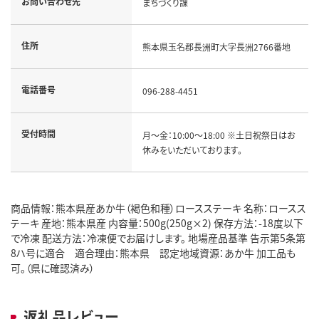
お問い合わせ先
まちづくり課
住所
熊本県玉名郡長洲町大字長洲2766番地
電話番号
096-288-4451
受付時間
月～金：10:00～18:00 ※土日祝祭日はお
休みをいただいております。
商品情報：熊本県産あか牛（褐色和種）ロースステーキ 名称：ロースス
テーキ 産地：熊本県産 内容量：500g(250g×2) 保存方法：-18度以下
で冷凍 配送方法：冷凍便でお届けします。 地場産品基準 告示第5条第
8ハ号に適合 適合理由：熊本県 認定地域資源：あか牛 加工品も
可。（県に確認済み）
返礼品レビュー