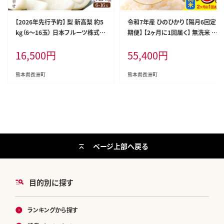
【2026年先行予約】 梨 新高梨 約5
令和7年産 ひのひかり 【隔月6回定
kg（6～16玉） 日本フルーツ株式会
期便】 【2ヶ月に1回届く】 無洗米 5k
社《9月上旬-10月上旬頃出荷》熊本
g (5kg×1袋) 計6回お届け 《お申
16,500
円
55,400
円
県 荒尾市 新高梨 梨 果物 フルーツ
込み翌月から出荷》 熊本県産 精米
スイーツ デザート ギフト ご贈答---
ひの 米 こめ お米 熊本県 長洲町---
sn_nfntn_ad9_r8_16500_5kg--
hn7tei_55400_5kg_ev2mo6_n
熊本県長洲町
熊本県長洲町
-
g_m---
ページ上部へ戻る
目的別に探す
ランキングから探す