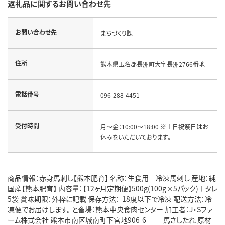
返礼品に関するお問い合わせ先
お問い合わせ先
まちづくり課
住所
熊本県玉名郡長洲町大字長洲2766番地
電話番号
096-288-4451
受付時間
月～金：10:00～18:00 ※土日祝祭日はお
休みをいただいております。
商品情報：赤身馬刺し【熊本肥育】 名称：生食用 冷凍馬刺し 産地：純
国産【熊本肥育】 内容量：【12ヶ月定期便】500g(100g×5パック)＋タレ
5袋 賞味期限：外枠に記載 保存方法：-18度以下で冷凍 配送方法：冷
凍便でお届けします。 と畜場：熊本中央食肉センター 加工者：J・Sファ
ーム株式会社 熊本市南区城南町下宮地906-6 馬さしたれ 原材