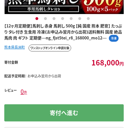
1
2
3
4
5
6
7
【12ヶ月定期便】馬刺し 赤身 馬刺し 500g 【純 国産 熊本 肥育】 たっぷ
り タレ付き 生食用 冷凍《お申込み翌月から出荷》送料無料 国産 絶品
馬肉 肉 ギフト 定期便---ng_fjst5tei_r8_168000_mo12---
冷凍
熊本県長洲町
ワンストップオンライン申請対象
168,000
寄付金額
円
配送予定時期：
お申込み翌月から出荷
0
レビュー
件
寄付へ進む