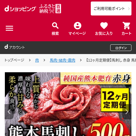
ご利用可能ポイント
検索
マイページ
お気に入り
カート
アカウント
ログイン
トップページ
肉
馬肉・猪肉・鹿肉
【12ヶ月定期便】馬刺し 赤身 馬刺し