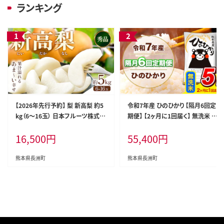
ランキング
【2026年先行予約】 梨 新高梨 約5
令和7年産 ひのひかり 【隔月6回定
kg（6～16玉） 日本フルーツ株式会
期便】 【2ヶ月に1回届く】 無洗米 5k
社《9月上旬-10月上旬頃出荷》熊本
g (5kg×1袋) 計6回お届け 《お申
16,500
円
55,400
円
県 荒尾市 新高梨 梨 果物 フルーツ
込み翌月から出荷》 熊本県産 精米
スイーツ デザート ギフト ご贈答---
ひの 米 こめ お米 熊本県 長洲町---
sn_nfntn_ad9_r8_16500_5kg--
hn7tei_55400_5kg_ev2mo6_n
熊本県長洲町
熊本県長洲町
-
g_m---