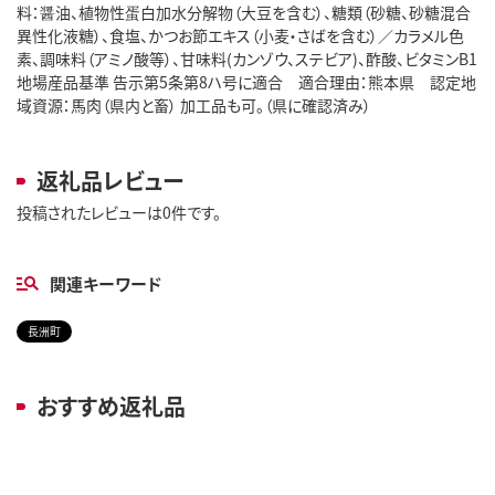
料：醤油、植物性蛋白加水分解物（大豆を含む）、糖類（砂糖、砂糖混合
異性化液糖）、食塩、かつお節エキス（小麦・さばを含む）／カラメル色
素、調味料（アミノ酸等）、甘味料(カンゾウ、ステビア)、酢酸、ビタミンB1
地場産品基準 告示第5条第8ハ号に適合 適合理由：熊本県 認定地
域資源：馬肉（県内と畜） 加工品も可。（県に確認済み）
返礼品レビュー
投稿されたレビューは0件です。
関連キーワード
長洲町
おすすめ返礼品