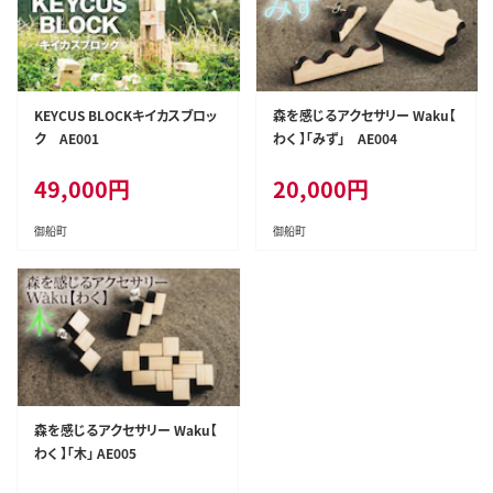
KEYCUS BLOCKキイカスブロッ
森を感じるアクセサリー Waku【
ク AE001
わく 】「みず」 AE004
49,000
円
20,000
円
御船町
御船町
森を感じるアクセサリー Waku【
わく 】「木」 AE005