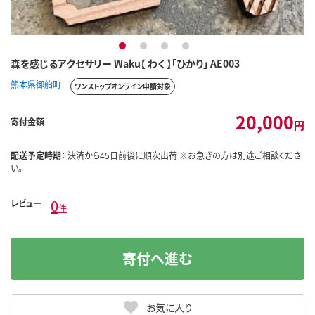
1
2
3
4
森を感じるアクセサリー Waku【 わく 】「ひかり」 AE003
熊本県御船町
ワンストップオンライン申請対象
20,000
寄付金額
円
配送予定時期：
決済から45日前後に順次出荷 ※お急ぎの方は別途ご相談くださ
い。
0
レビュー
件
寄付へ進む
お気に入り