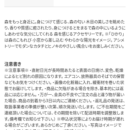
森をもっと身近に。身につけて感じる、森の匂い 木目の美しさを眺めた
り、香りや質感に癒されたり、身につけるとをまるで森の中にいるように
しあわせな気分にしてくれる 森を感じるアクセサリーです。 ※「ひかり」
は森のこもれび 小窓から差し込む やわらかな陽光をイメージ。 アシメ
トリーでモダンなカタチとヒノキのやさしい風合いをお楽しみください。
注意書き
※注意事項※ ・直射日光が長時間あたると表面の日焼け、変色、乾燥
によるヒビ割れの原因になります。 エアコン、放熱器具のそばでの保管
などもお気をつけください。 ・画像の化粧箱に入れ、緩衝材を巻いた状
態でお届けしてします。 ・商品に欠陥がある場合を除き、基本的には返
品には応じません。 ・万が一、金具の不良やご注文の品と違う物が届い
た場合、商品の到着から3日以内にご連絡ください。 ・返礼品の発送は、
取扱事業者の準備が整い次第、順次発送いたします。 （ご不在期間をご
連絡頂いた場合については、その期間を除いて配送時期を調整致しま
す。備考欄でお知らせ下さい。） ※申込状況等によりお届け時期が遅れ
る場合がございます。あらかじめご了承ください。 ・写真はイメージで