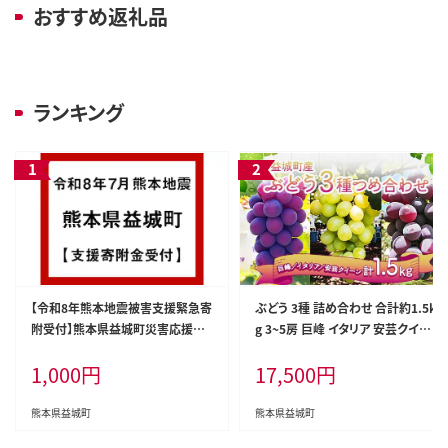
おすすめ返礼品
ランキング
【令和8年熊本地震被害支援緊急寄
ぶどう 3種 詰め合わせ 合計約1.5k
附受付】熊本県益城町災害応援寄
g 3~5房 巨峰 イタリア 安芸クイー
附金（返礼品はありません）
ン 【2026年9月上旬~9月下旬順次
1,000
円
17,500
円
発送予定】
熊本県益城町
熊本県益城町