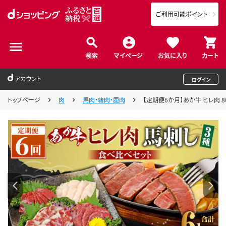
ご利用可能ポイント
検索
マイページ
お気に入り
カート
アカウント
ログイン
トップページ
肉
馬肉・猪肉・鹿肉
【定期便6か月】あか牛 ヒレ肉 80