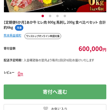
1
2
3
4
【定期便6か月】あか牛 ヒレ肉 800g 馬刺し 200g 食べ比べセット 合計
約6kg
冷凍
熊本県益城町
ワンストップオンライン申請対象
600,000
寄付金額
円
配送予定時期：
入金確認後の翌月より毎月1回(計6回)お届けいたします
0
レビュー
件
寄付へ進む
お気に入り