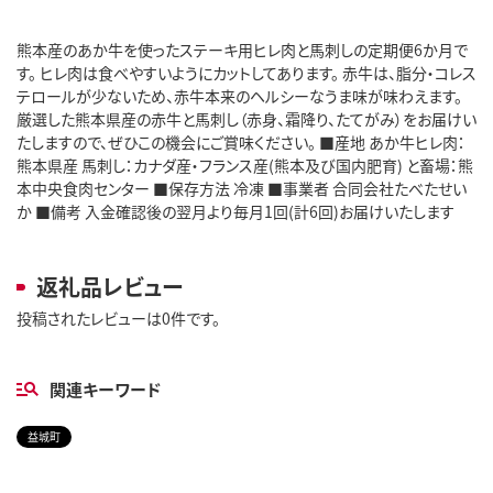
熊本産のあか牛を使ったステーキ用ヒレ肉と馬刺しの定期便6か月で
す。 ヒレ肉は食べやすいようにカットしてあります。 赤牛は、脂分・コレス
テロールが少ないため、赤牛本来のヘルシーなうま味が味わえます。
厳選した熊本県産の赤牛と馬刺し（赤身、霜降り、たてがみ）をお届けい
たしますので、ぜひこの機会にご賞味ください。 ■産地 あか牛ヒレ肉：
熊本県産 馬刺し：カナダ産・フランス産(熊本及び国内肥育) と畜場：熊
本中央食肉センター ■保存方法 冷凍 ■事業者 合同会社たべたせい
か ■備考 入金確認後の翌月より毎月1回(計6回)お届けいたします
返礼品レビュー
投稿されたレビューは0件です。
関連キーワード
益城町