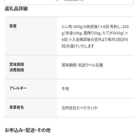
返礼品詳細
容量
ヒレ肉：800g（6枚前後）×6回 馬刺し：200
g（赤身100g、霜降り50g、たてがみ50g）×
6回 ※入金確認後の翌月より毎月1回(計6
回)お届けいたします
賞味期限
賞味期限：別途ラベル記載
消費期限
アレルギー
牛肉
事業者名
合同会社たべたせいか
お申込み・配送・その他