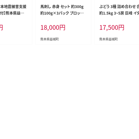
熊本地震被害支援
馬刺し 赤身 セット 約300g
ぶどう 3種 詰め合わせ 
付】熊本県益城
約100g×3パック ブロック
約1.5kg 3~5房 巨峰 イ
寄附金（返礼品
冷凍
ア 安芸クイーン 【2026
円
18,000
円
17,500
円
ん）
月上旬~9月下旬順次発
定】
熊本県益城町
熊本県益城町