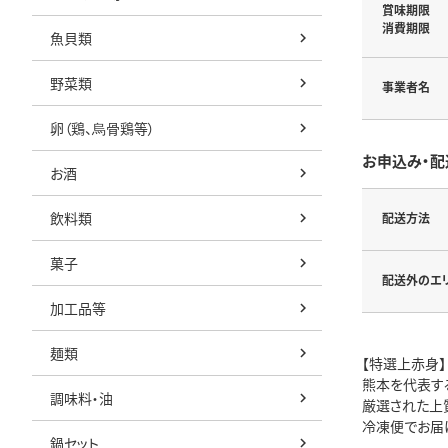
賞味期限
消費期限
魚貝類
野菜類
事業者名
卵（鶏、烏骨鶏等）
お申込み・配
お酒
飲料類
配送方法
菓子
配送外のエ
加工品等
麺類
【特選上赤身】
熊本を代表す
調味料・油
厳選された上
冷凍便でお届
鍋セット