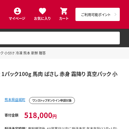
ご利用可能ポイント
マイページ
お気に入り
カート
パック 小分け 冷凍 熊本 新鮮 贈答
g 1パック100g 馬肉 ばさし 赤身 霜降り 真空パック 小
熊本県益城町
ワンストップオンライン申請対象
518,000
寄付金額
円
配送予定時期：
寄附確認後、60営業日以内に発送予定 年末年始(12月・1月)