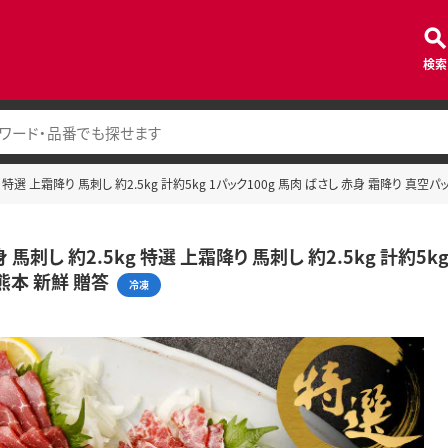
検索
g 特選 上霜降り 馬刺し 約2.5kg 計約5kg 1パック100g 馬肉 ばさし 赤身 霜降り 真空
 馬刺し 約2.5kg 特選 上霜降り 馬刺し 約2.5kg 計約5k
熊本 新鮮 贈答
冷凍