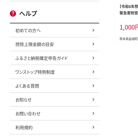
【令和8年
ヘルプ
緊急寄附受
町災害応援
1,000
はありませ
初めての方へ
熊本県益城町
控除上限金額の目安
ふるさと納税確定申告ガイド
ワンストップ特例制度
よくある質問
お知らせ
お問い合わせ
利用規約