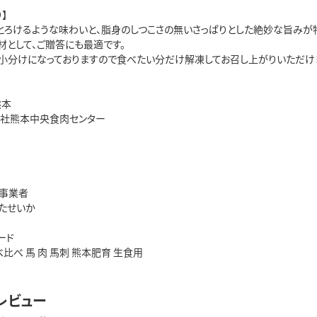
】
とろけるような味わいと、脂身のしつこさの無いさっぱりとした絶妙な旨みが
材として、ご贈答にも最適です。
ズの小分けになっておりますので食べたい分だけ解凍してお召し上がりいただけ
熊本
会社熊本中央食肉センター
事業者
たせいか
ード
べ比べ 馬 肉 馬刺 熊本肥育 生食用
レビュー