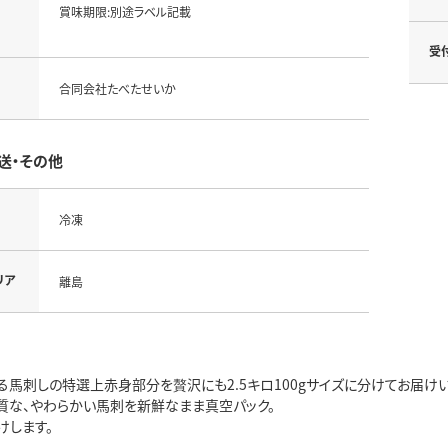
賞味期限:別途ラベル記載
受
合同会社たべたせいか
送・その他
冷凍
リア
離島
る馬刺しの特選上赤身部分を贅沢にも2.5キロ100gサイズに分けてお届けい
質な、やわらかい馬刺を新鮮なまま真空パック。
けします。