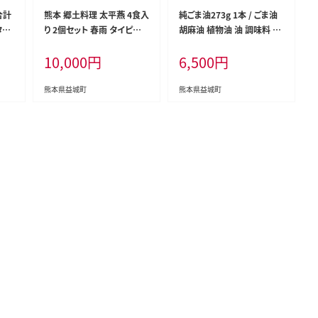
合計
熊本 郷土料理 太平燕 4食入
純ごま油273g 1本 / ごま油
タリ
り 2個セット 春雨 タイピー
胡麻油 植物油 油 調味料 10
年9
エン
0%純正 調理 常温
10,000
円
6,500
円
送予
熊本県益城町
熊本県益城町