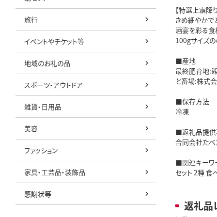
【特選上霜降り
旅行
きめ細やかで
酒宴を彩る食
100gサイ
イベントやチケット等
■産地
地域のお礼の品
最終肥育地:
と畜場:株式
スポーツ・アウトドア
■保存方法
雑貨・日用品
冷凍
美容
■返礼品提供
合同会社たべ
ファッション
■関連キーワ
家具・工芸品・装飾品
セット 2種 食
感謝状等
返礼品