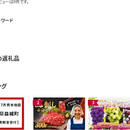
ビューは0件です。
ーワード
め返礼品
ング