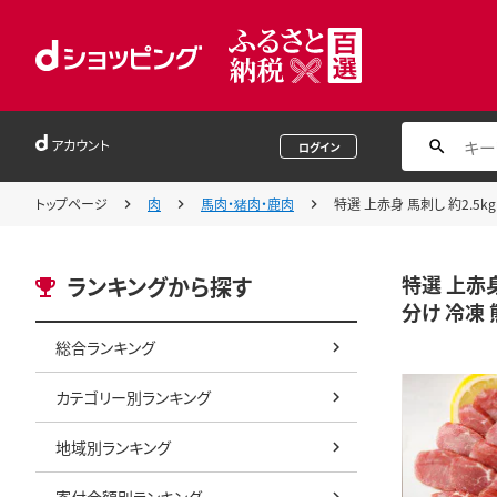
アカウント
ログイン
トップページ
肉
馬肉・猪肉・鹿肉
特選 上赤身 馬刺し 約2.5k
特選 上赤身
ランキングから探す
分け 冷凍 
総合ランキング
カテゴリー別ランキング
地域別ランキング
寄付金額別ランキング