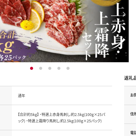
1
2
3
4
5
返礼
お
通年
住
【合計約5kg】 ・特選上赤身馬刺し:約2.5kg(100g×25パ
ック) ・特選上霜降り馬刺し:約2.5kg(100g×25パック)
電