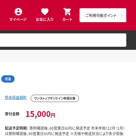
ご利用可能ポイント
マイページ
お気に入り
カート
常温
熊本県益城町
ワンストップオンライン申請対象
15,000
寄付金額
円
配送予定時期：
寄附確認後、60営業日以内に発送予定 年末年始（12月・1月）
は寄附確認後、90営業日以内に発送予定 ※天候や発送状況により多少前後