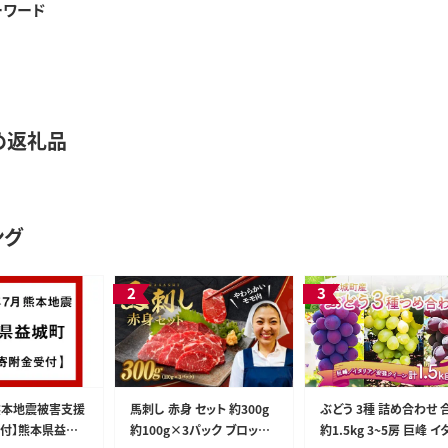
ーワード
め返礼品
ング
熊本地震被害支援
馬刺し 赤身 セット 約300g
ぶどう 3種 詰め合わせ 
付】熊本県益城
約100g×3パック ブロック
約1.5kg 3~5房 巨峰 イ