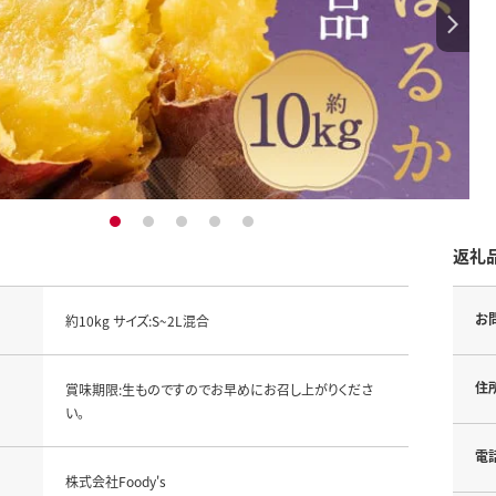
1
2
3
4
5
返礼
お
約10kg サイズ:S~2L混合
住
賞味期限:生ものですのでお早めにお召し上がりくださ
い。
電
株式会社Foody's