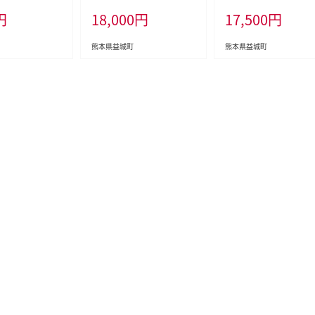
寄附金（返礼品
冷凍
ア 安芸クイーン 【2026
円
18,000
円
17,500
円
ん）
月上旬~9月下旬順次発
定】
熊本県益城町
熊本県益城町