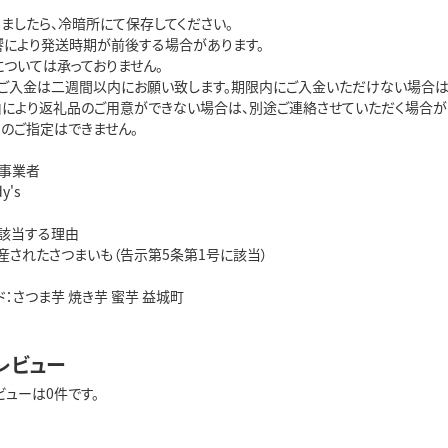
ましたら、冷暗所にて保存してください。
響により発送時期が前後する場合があります。
については承っておりません。
、ご入金は二週間以内にお願い致します。期限内にご入金いただけない場合は
由により返礼品のご用意ができない場合は、別途ご連絡させていただく場合が
さのご指定はできません。
事業者
y's
該当する理由
産されたさつまいも（告示第5条第1号に該当）
：さつま芋 焼き芋 蜜芋 益城町
レビュー
ビューは0件です。