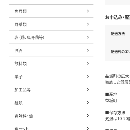
魚貝類
お申込み・配
野菜類
配送方法
卵（鶏、烏骨鶏等）
お酒
配送外のエ
飲料類
益城町の広大
菓子
徹底した低農
加工品等
■産地
益城町
麺類
■保存方法
調味料・油
気温は10-2
鍋セット