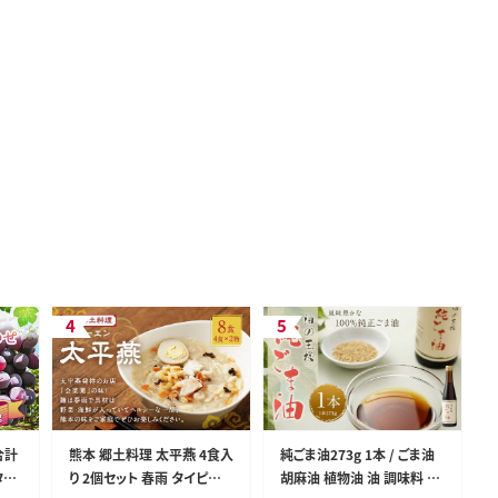
合計
熊本 郷土料理 太平燕 4食入
純ごま油273g 1本 / ごま油
タリ
り 2個セット 春雨 タイピー
胡麻油 植物油 油 調味料 10