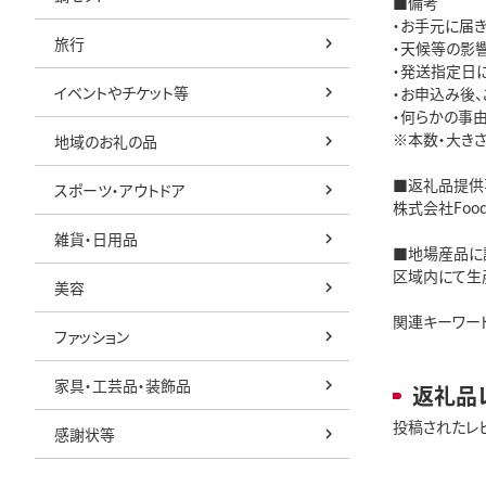
■備考
・お手元に届き
旅行
・天候等の影
・発送指定日
イベントやチケット等
・お申込み後
・何らかの事
※本数・大き
地域のお礼の品
■返礼品提供
スポーツ・アウトドア
株式会社Food
雑貨・日用品
■地場産品に
区域内にて生
美容
関連キーワード
ファッション
家具・工芸品・装飾品
返礼品
投稿されたレ
感謝状等