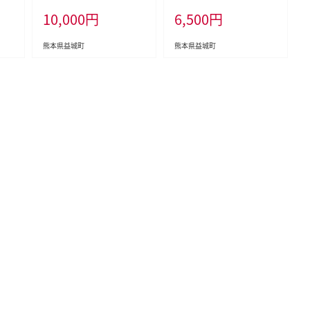
年9
エン
0%純正 調理 常温
10,000
円
6,500
円
送予
熊本県益城町
熊本県益城町