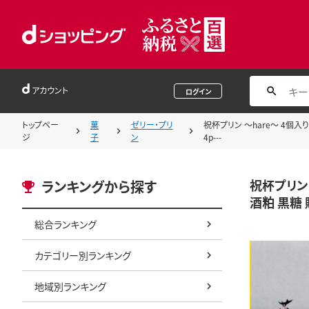
アカウント
ログイン
トップペー
菓
ゼリー・プリ
祝杯プリン ～hare～ 4個入り
ジ
子
ン
4p---
祝杯プリン
ランキングから探す
酒粕 黒糖 贈
総合ランキング
カテゴリー別ランキング
地域別ランキング