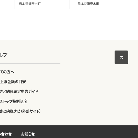
肉
除く)》 馬肉 馬 馬刺し 国産
熊本県津奈木町
熊本県津奈木町
馬刺
馬刺し 熊本肥育 送料無料--
uku
-tn_fjst3_3e7e_r8_10000
_300g---
ルプ
ての方へ
上限金額の目安
さと納税確定申告ガイド
ストップ特例制度
さと納税ナビ（外部サイト）
い合わせ
お知らせ