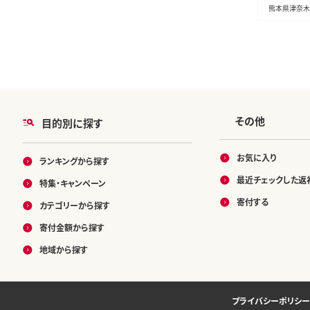
北郡津奈木
熊本県津奈木
品---st_fs
26_32500_
その他
目的別に探す
お気に入り
ランキングから探す
最近チェックした返
特集・キャンペーン
寄付する
カテゴリーから探す
寄付金額から探す
地域から探す
プライバシーポリシー