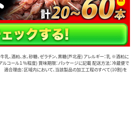
料：牛乳、酒粕、水、砂糖、ゼラチン、黒糖(芦北産) アレルギー：乳 ※酒粕に
アルコール１％程度) 賞味期限：パッケージに記載 配送方法：冷蔵便で
合 適合理由：区域内において、当該製品の加工工程のすべて(10割)を