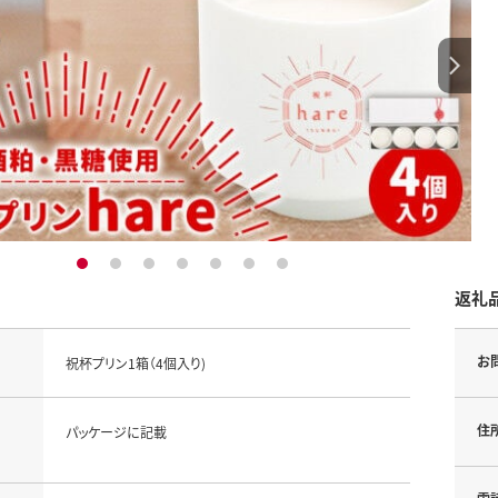
1
2
3
4
5
6
7
返礼
お
祝杯プリン1箱（4個入り)
住
パッケージに記載