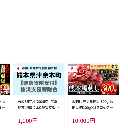
 馬
令和8年7月(2026年) 熊本
馬刺し 赤身馬刺し 300g 馬
荷予
地方 地震による災害支援寄
刺し 約100g×3ブロック (タ
赤身
附 熊本県 津奈木町（返礼品
レ5ml×3袋) 純国産 国産
1,000
円
10,000
円
うま
はありません）---tsunagi_s
熊本肥育 肉 生食用 冷凍 《3
肉 熊
gs_1000_kihu---
-7日以内に出荷予定(土日祝