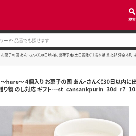
検索
 お菓子の国 あん・さんく《30日以内に出荷予定(土日祝除く)》熊本県 葦北郡 津奈木町 ぷりん 酒粕 
 ～hare～ 4個入り お菓子の国 あん・さんく《30日以内
り物 のし対応 ギフト---st_cansankpurin_30d_r7_105