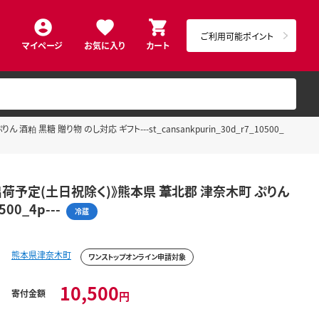
ご利用可能ポイント
マイページ
お気に入り
カート
黒糖 贈り物 のし対応 ギフト---st_cansankpurin_30d_r7_10500_
に出荷予定(土日祝除く)》熊本県 葦北郡 津奈木町 ぷりん
00_4p---
冷蔵
熊本県津奈木町
ワンストップオンライン申請対象
10,500
寄付金額
円