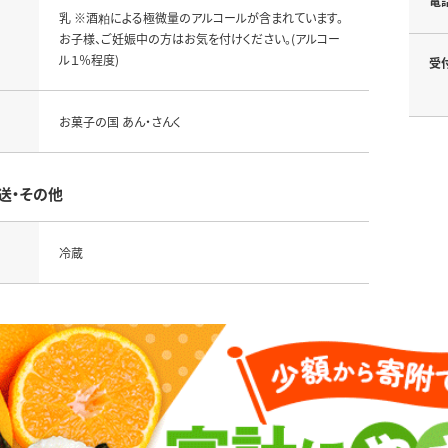
電
乳 ※酒粕による極微量のアルコールが含まれています。
お子様、ご妊娠中の方はお気を付けください。(アルコー
ル１％程度)
受
お菓子の国 あん・さんく
送・その他
冷蔵