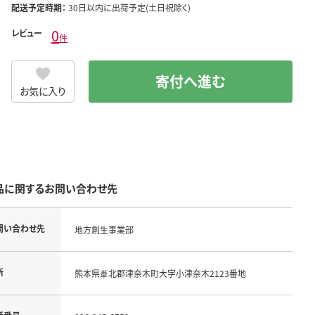
配送予定時期：
30日以内に出荷予定(土日祝除く)
0
レビュー
件
寄付へ進む
お気に入り
品に関するお問い合わせ先
問い合わせ先
地方創生事業部
所
熊本県葦北郡津奈木町大字小津奈木2123番地