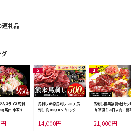
め返礼品
ング
アムスライス馬刺
馬刺し 赤身馬刺し 500g 馬
馬刺し復興福袋4種セット
0g 馬肉 冷凍 《6
刺し 約100g×5ブロック (タ
肉 冷凍 《60日以内に出
出荷予定(土日祝
レ5ml×5袋) 純国産 国産
定(土日祝除く)》 新鮮 
0
円
14,000
円
21,000
円
鮮 さばきたて 真空
熊本肥育 肉 生食用 冷凍 《3
コウネ カルビユッケ 桜
用 肉 熊本県葦
-7日以内に出荷予定(土日祝
トロ さばきたて 生食用 