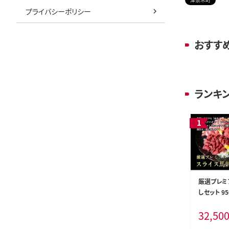
プライバシーポリシー
おすす
ランキ
厳選プレミ
しセット 95
0日以内に
32,50
除く)》 新
パック 生食