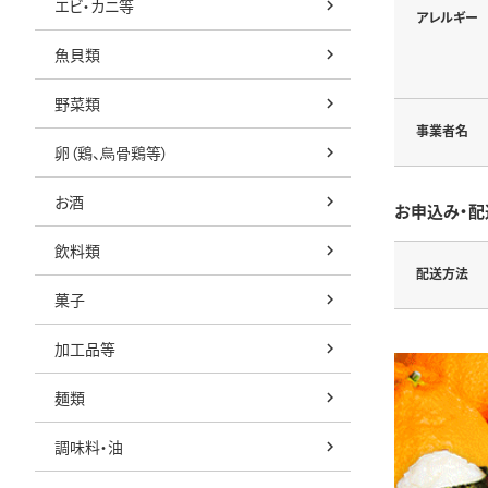
エビ・カニ等
アレルギー
魚貝類
野菜類
事業者名
卵（鶏、烏骨鶏等）
お酒
お申込み・配
飲料類
配送方法
菓子
加工品等
麺類
調味料・油