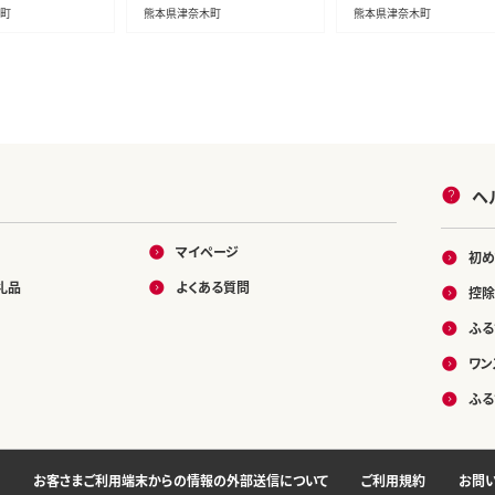
町 スライス 特産
除く)》 馬肉 馬 馬刺し 国産
本県津奈木町 馬刺し 馬
町
熊本県津奈木町
熊本県津奈木町
ennpress_60d_
馬刺し 熊本肥育 送料無料--
惣菜 希少部位 ばさし 
950g---
-tn_fjst5_3e7e_r8_14000
贈答 ギフト---st_fsfbff
_500g---
_60d_26_21000_4p---
ヘ
マイページ
初め
礼品
よくある質問
控除
ふる
ワン
ふる
お客さまご利用端末からの情報の外部送信について
ご利用規約
お問