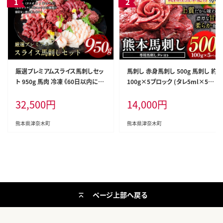
厳選プレミアムスライス馬刺しセッ
馬刺し 赤身馬刺し 500g 馬刺し 約
ト 950g 馬肉 冷凍 《60日以内に出
100g×5ブロック (タレ5ml×5袋)
荷予定(土日祝除く)》 新鮮 さばき
純国産 国産 熊本肥育 肉 生食用
32,500
円
14,000
円
たて 真空パック 生食用 肉 熊本県
冷凍 《3-7日以内に出荷予定(土日
葦北郡津奈木町 スライス 特産品---
祝除く)》 馬肉 馬 馬刺し 国産馬刺
st_fsennpress_60d_26_32500_
し 熊本肥育 送料無料---tn_fjst5_
熊本県津奈木町
熊本県津奈木町
950g---
3e7e_r8_14000_500g---
ページ上部へ戻る