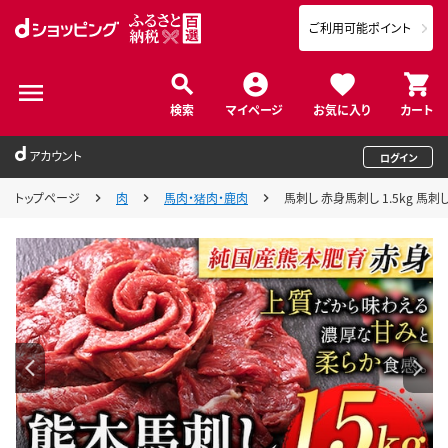
ご利用可能ポイント
検索
マイページ
お気に入り
カート
アカウント
ログイン
トップページ
肉
馬肉・猪肉・鹿肉
馬刺し 赤身馬刺し 1.5kg 馬刺し