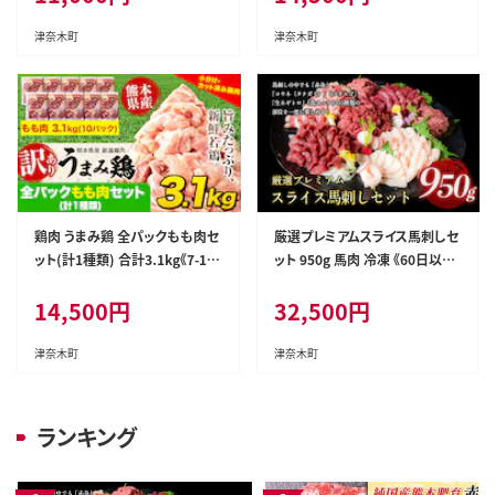
し 冷凍 送料無料---st_fotka_9
も 若鶏もも肉 むね肉 鶏 冷凍
0d_r7_11000_5---
真空 小分け ---tn_fummh1_u
津奈木町
津奈木町
_r8_14500_3410g---
鶏肉 うまみ鶏 全パックもも肉セ
厳選プレミアムスライス馬刺しセ
ット(計1種類) 合計3.1kg《7-14
ット 950g 馬肉 冷凍 《60日以内
日以内に出荷予定(土日祝除く)》
に出荷予定(土日祝除く)》 新鮮
14,500
円
32,500
円
カット済 鶏肉 もも 若鶏もも肉
さばきたて 真空パック 生食用 肉
冷凍 真空 小分け ---tn_fumm
熊本県葦北郡津奈木町 スライス
m1_u_r8_14500_3100g---
特産品---st_fsennpress_60d_
津奈木町
津奈木町
26_32500_950g---
ランキング