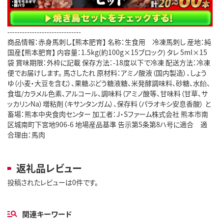
------------------------------
商品情報：赤身馬刺し【熊本肥育】 名称：生食用 冷凍馬刺し 産地：純
国産【熊本肥育】 内容量：1.5kg(約100g×15ブロック) タレ 5ml×15
袋 賞味期限：外枠に記載 保存方法：-18度以下で冷凍 配送方法：冷凍
便でお届けします。 馬さしたれ 原材料：アミノ酸液（国内製造）、しょう
ゆ（小麦・大豆を含む）、果糖ぶどう糖液糖、米発酵調味料、砂糖、水飴、
食塩/カラメル色素、アルコール、調味料（アミノ酸等、甘味料（甘草、サ
ッカリンNa）増粘剤（キサンタンガム）、保存料（パラオキシ安息香酸） と
畜場：熊本中央食肉センター 加工者：J・Sファーム株式会社 熊本市南
区城南町下宮地906-6 地場産品基準 告示第5条第8ハ号に適合 適
合理由：馬肉
返礼品レビュー
投稿されたレビューは0件です。
関連キーワード