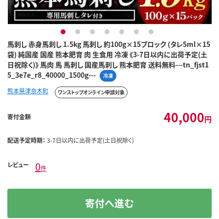
1
2
3
4
5
6
7
馬刺し 赤身馬刺し 1.5kg 馬刺し 約100g×15ブロック (タレ5ml×15
袋) 純国産 国産 熊本肥育 肉 生食用 冷凍 《3-7日以内に出荷予定(土
日祝除く)》 馬肉 馬 馬刺し 国産馬刺し 熊本肥育 送料無料---tn_fjst1
5_3e7e_r8_40000_1500g---
冷凍
熊本県津奈木町
ワンストップオンライン申請対象
40,000
寄付金額
円
配送予定時期：
3-7日以内に出荷予定(土日祝除く)
0
レビュー
件
寄付へ進む