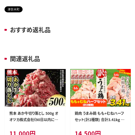
津奈木町
おすすめ返礼品
関連返礼品
熊本 あか牛切り落とし 500g オ
鶏肉 うまみ鶏 もも+むねハーフ
オツカ株式会社《90日以内に出
セット(計2種類) 合計3.41kg 鶏
荷予定(土日祝除く)》熊本県 津
肉 冷凍 小分け《7-14日以内に出
11,000
円
14,500
円
奈木町 あか牛 牛肉 牛 切り落と
荷予定(土日祝除く)》カット済 も