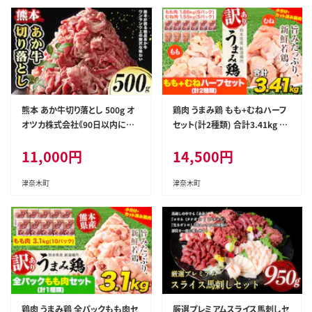
熊本 あか牛切り落とし 500g オ
鶏肉 うまみ鶏 もも+むねハーフ
オツカ株式会社《90日以内に出
セット(計2種類) 合計3.41kg 鶏
荷予定(土日祝除く)》熊本県 津
肉 冷凍 小分け《7-14日以内に出
11,000
円
14,500
円
奈木町 あか牛 牛肉 牛 切り落と
荷予定(土日祝除く)》カット済 も
し 冷凍 送料無料---st_fotka_9
も 若鶏もも肉 むね肉 鶏 冷凍
0d_r7_11000_5---
真空 小分け ---tn_fummh1_u
津奈木町
津奈木町
_r8_14500_3410g---
鶏肉 うまみ鶏 全パックもも肉セ
厳選プレミアムスライス馬刺しセ