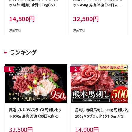
ット(計1種類) 合計3.1kg《7-14
ット 950g 馬肉 冷凍 《60日以内
日以内に出荷予定(土日祝除く)》
に出荷予定(土日祝除く)》 新鮮
14,500
円
32,500
円
カット済 鶏肉 もも 若鶏もも肉
さばきたて 真空パック 生食用 肉
冷凍 真空 小分け ---tn_fumm
熊本県葦北郡津奈木町 スライス
m1_u_r8_14500_3100g---
特産品---st_fsennpress_60d_
津奈木町
津奈木町
26_32500_950g---
ランキング
厳選プレミアムスライス馬刺しセッ
馬刺し 赤身馬刺し 500g 馬刺し 約
ト 950g 馬肉 冷凍 《60日以内に出
100g×5ブロック (タレ5ml×5袋)
荷予定(土日祝除く)》 新鮮 さばき
純国産 国産 熊本肥育 肉 生食用
32,500
円
14,000
円
たて 真空パック 生食用 肉 熊本県
冷凍 《3-7日以内に出荷予定(土日