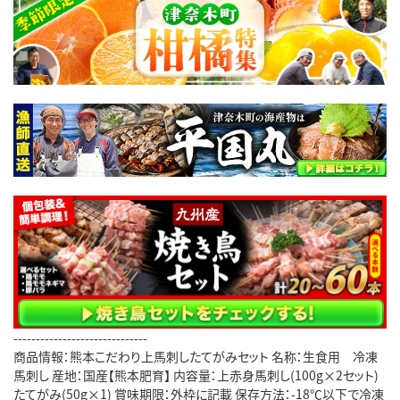
------------------------------
商品情報：熊本こだわり上馬刺したてがみセット 名称：生食用 冷凍
馬刺し 産地：国産【熊本肥育】 内容量：上赤身馬刺し(100g×2セット)
たてがみ(50g×1) 賞味期限：外枠に記載 保存方法：-18℃以下で冷凍