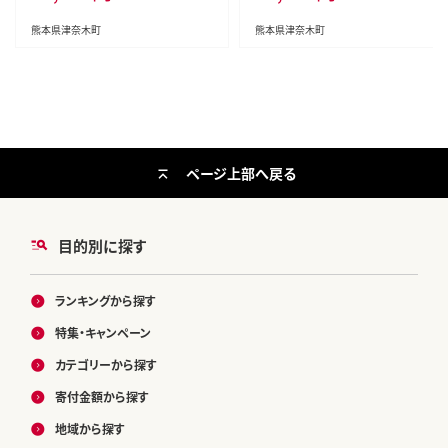
葦北郡津奈木町 スライス 特産品---
祝除く)》 馬肉 馬 馬刺し 国産馬刺
st_fsennpress_60d_26_32500_
し 熊本肥育 送料無料---tn_fjst5_
熊本県津奈木町
熊本県津奈木町
950g---
3e7e_r8_14000_500g---
ページ上部へ戻る
目的別に探す
ランキングから探す
特集・キャンペーン
カテゴリーから探す
寄付金額から探す
地域から探す