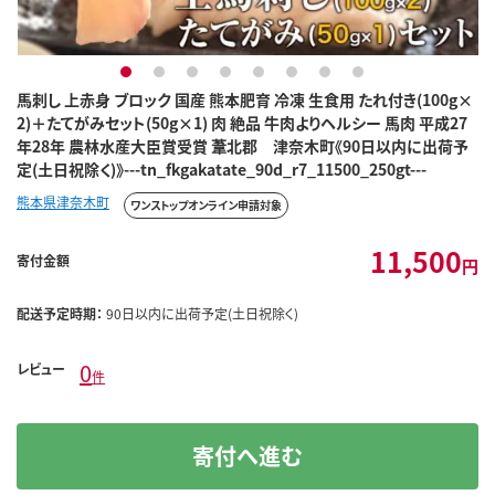
1
2
3
4
5
6
7
8
馬刺し 上赤身 ブロック 国産 熊本肥育 冷凍 生食用 たれ付き(100g×
2)＋たてがみセット(50g×1) 肉 絶品 牛肉よりヘルシー 馬肉 平成27
年28年 農林水産大臣賞受賞 葦北郡 津奈木町《90日以内に出荷予
定(土日祝除く)》---tn_fkgakatate_90d_r7_11500_250gt---
熊本県津奈木町
ワンストップオンライン申請対象
11,500
寄付金額
円
配送予定時期：
90日以内に出荷予定(土日祝除く)
0
レビュー
件
寄付へ進む