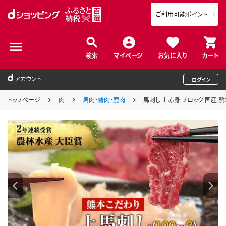
ご利用可能ポイント
検索
マイページ
お気に入り
カート
アカウント
ログイン
トップページ
肉
馬肉・猪肉・鹿肉
馬刺し 上赤身 ブロック 国産 熊本