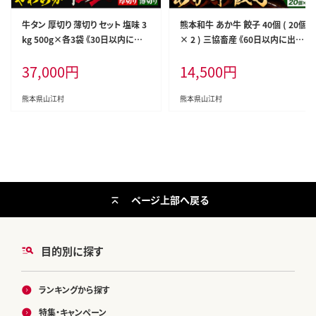
牛タン 厚切り 薄切り セット 塩味 3
熊本和牛 あか牛 餃子 40個 ( 20個
kg 500g×各3袋 《30日以内に出
× 2 ) 三協畜産 《60日以内に出荷
荷予定(土日祝除く)》牛肉 肉 牛 た
予定(土日祝除く)》 熊本県 山江村
37,000
円
14,500
円
ん タン 牛たん 焼くだけ 訳あり 焼
ぎょうざ ギョーザ 牛肉 牛 送料無
肉 焼き肉 熊本県 山江村 薄切り BB
料---sy_fskgoz_23_60d_13000_
Q タン下 塩牛タン 冷凍 味付け肉
680g_cp---
熊本県山江村
熊本県山江村
一番人気 塩味 お取り寄せ---yme_
lcl_230_3kg---
ページ上部へ戻る
目的別に探す
ランキングから探す
特集・キャンペーン