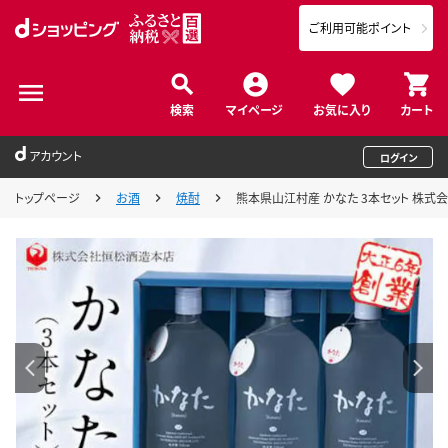
ご利用可能ポイント
検索
マイページ
お気に入り
カート
アカウント
ログイン
トップページ
お酒
焼酎
熊本県山江村産 かなた 3本セット 株式会社 