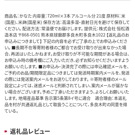
商品名：かなた 内容量：720ml×3本 アルコール分 21度 原材料：米
(国産)、米麹(国産米) 保存方法：高温多湿・直射日光を避けて保存して
ください。 配送方法：常温便でお届けします。 提供元：株式会社 恒松酒
造本店 〒868-0501 熊本県球磨郡多良木町多良木1022 【返礼品のお
申込みにつきまして】 下記の内容を必ずご了承の上でお申込みくださ
い。 ■長期不在等寄附者様のご都合でお受け取りが出来なかった場
合、再送はいたしかねます。お受け取りが不可能な期間がある場合は、
お申込み時の備考欄にご入力いただき、必ずお知らせくださいますよう
お願いいたします。 ■お申込み・決済完了の際には申込確認メールを、
ご予約のお品/期間限定品につきましては発送時期案内メールを、発送
の際には発送案内メールをお送りしております。 ※寄附者様のメール
設定によっては、迷惑メールと判断されてしまい、案内メールが届かな
い場合がございます。予めご了承いただきますよう、よろしくお願いいた
します。 地場産品基準 告示第5条第8イ号に適合 適合理由：本返礼
品を村が共通返礼品として取扱うことについて、多良木町の同意を得
ている。
返礼品レビュー