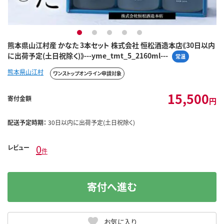
1
2
3
4
5
熊本県山江村産 かなた 3本セット 株式会社 恒松酒造本店《30日以内
に出荷予定(土日祝除く)》---yme_tmt_5_2160ml---
常温
熊本県山江村
ワンストップオンライン申請対象
15,500
寄付金額
円
配送予定時期：
30日以内に出荷予定(土日祝除く)
0
レビュー
件
寄付へ進む
お気に入り