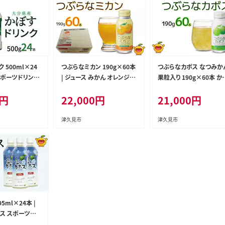
 500ml×24
つぶらなミカン 190g×60本
つぶらなカボス なつみか
 スポーツドリンク
| ジュース みかん オレンジ
果粒入り 190g×60本 か
 津久見市 国産
蜜柑 大分県 九州 津久見市
すジュース ドリンク 飲料 
円
22,000
円
21,000
円
国産
フトドリンク 大分県産 九
産 津久見市 国産
津久見市
津久見市
5ml×24本 |
ース スポーツド
 九州 津久見市