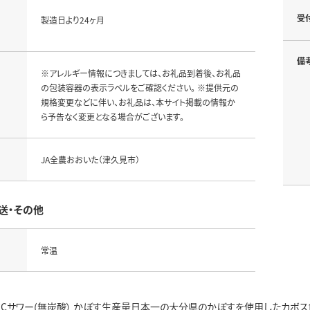
受
製造日より24ヶ月
備
※アレルギー情報につきましては、お礼品到着後、お礼品
の包装容器の表示ラベルをご確認ください。 ※提供元の
規格変更などに伴い、お礼品は、本サイト掲載の情報か
ら予告なく変更となる場合がございます。
JA全農おおいた（津久見市）
送・その他
常温
クCサワー(無炭酸） かぼす生産量日本一の大分県のかぼすを使用したカボス