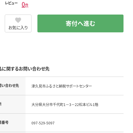
0
レビュー
件
寄付へ進む
お気に入り
品に関するお問い合わせ先
問い合わせ先
津久見市ふるさと納税サポートセンター
所
大分県大分市千代町1－3－22松本ビル1階
話番号
097-529-5097