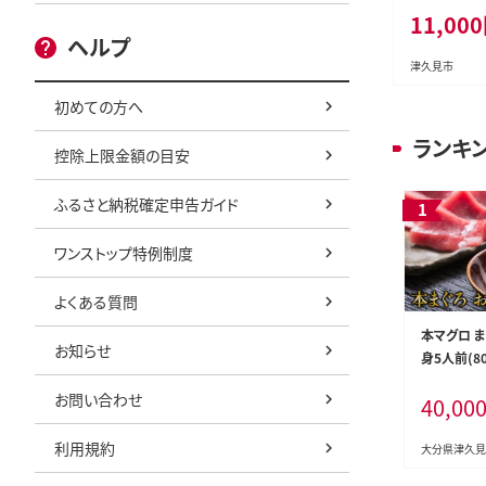
11,000
ヘルプ
津久見市
初めての方へ
ランキ
控除上限金額の目安
ふるさと納税確定申告ガイド
ワンストップ特例制度
よくある質問
本マグロ 
お知らせ
身5人前(80
刺し身 大分
お問い合わせ
40,00
久見市 国
利用規約
大分県津久見