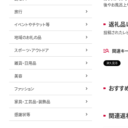
後やお風呂上
旅行
返礼品
イベントやチケット等
投稿されたレ
地域のお礼の品
スポーツ・アウトドア
関連キ
雑貨・日用品
津久見市
美容
おすす
ファッション
家具・工芸品・装飾品
感謝状等
関連返