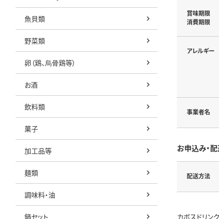
賞味期限
魚貝類
消費期限
野菜類
アレルギー
卵（鶏、烏骨鶏等）
お酒
飲料類
事業者名
菓子
お申込み・配
加工品等
麺類
配送方法
調味料・油
鍋セット
カボスドリン