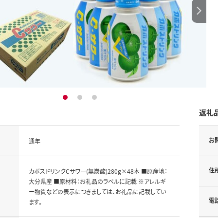
1
2
3
返礼
お
通年
住
カボスドリンクCサワー(無炭酸)280g×48本 ■原産地：
大分県産 ■原材料：お礼品のラベルに記載 ※アレルギ
ー物質などの表示につきましては、お礼品に記載してい
電
ます。