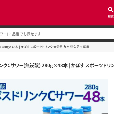
検索
280g×48本 | かぼす スポーツドリンク 大分県 九州 津久見市 国産
クCサワー(無炭酸) 280g×48本 | かぼす スポーツドリ