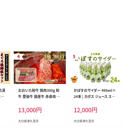
ろ漬
おおいた和牛 焼肉300g 和
かぼすのサイダー 495ml×
とろ
牛 豊後牛 国産牛 赤身肉 焼
24本 | カボス ジュース スパ
九州
き肉 大分県産 九州産 津久
ークリング 大分県 九州 津久
13,000
円
12,000
円
見市 国産
見市 国産
大分県津久見市
大分県津久見市