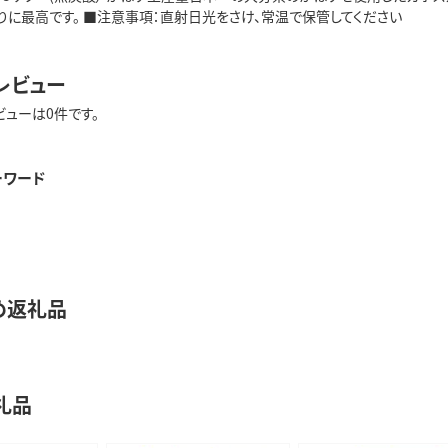
りに最高です。 ■注意事項：直射日光をさけ、常温で保管してください
レビュー
ビューは0件です。
ーワード
め返礼品
礼品