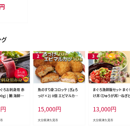
円
ング
まぐろお刺身用 赤
魚のすり身コロッケ (ぎょろ
まぐろ漁師飯セット まぐ
0g) | 鮪 海鮮丼
っけ×2) 0個 エビマルカツ
け丼（ひゅうが丼）・ねぎ
県産 九州産 津
×10個セット | 海老 エビ お
セット | マグロ 大分県 
0
円
15,000
円
13,000
円
産
惣菜 大分県 九州 津久見市
津久見市 国産
国産
市
大分県津久見市
大分県津久見市