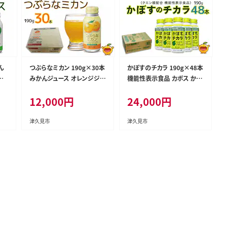
ん
つぶらなミカン 190g×30本
かぼすのチカラ 190g×48本
ぼ
みかんジュース オレンジジュ
機能性表示食品 カボス かぼ
ソ
ース 蜜柑 ミカン 大分県産
す飲料 クエン酸 大分県産 九
12,000
円
24,000
円
州
九州産 津久見市 国産
州産 津久見市 国産
津久見市
津久見市