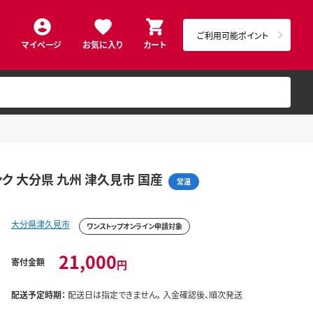
ご利用可能ポイント
マイページ
お気に入り
カート
ンク 大分県 九州 津久見市 国産
常温
大分県津久見市
ワンストップオンライン申請対象
21,000
寄付金額
円
配送予定時期：
配送日は指定できません。 入金確認後、順次発送