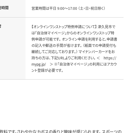
付時間
営業時間は平日 9:00～17:00 （土・日・祝日除く）
考
【オンラインワンストップ特例申請について】 津久見市で
は「自治体マイページ」からのオンラインワンストップ特
例申請が可能です。 オンライン申請を利用すると、申請書
の記入や郵送の手間が省けます。 （紙面での申請受付も
継続してご対応しております。） マイナンバーカードをお
持ちの方は、下記URLよりご利用ください。 ＜ https://
mypg.jp/ ＞ ※「自治体マイページ」の利用にはアカウ
ント登録が必要です。
飲料です。さわやかなカボスの香りと酸味が感じられます。 スポーツの