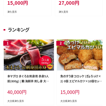
15,000
円
27,000
円
合わせ 贈り物 大分県産 九州産
合わせ ギフト 贈り物 大分県産
津久見市 熨斗対応
九州産 津久見市 熨斗対応
津久見市
津久見市
ランキング
本マグロ まぐろお刺身用 赤身5人
魚のすり身コロッケ (ぎょろっけ×
前(800g) | 鮪 海鮮丼 刺し身 大分
2) 0個 エビマルカツ×10個セット |
県産 九州産 津久見市 国産
海老 エビ お惣菜 大分県 九州 津久
40,000
円
15,000
円
見市 国産
大分県津久見市
大分県津久見市