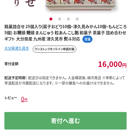
1
2
3
4
銘菓詰合せ 25個入り(扇子おどり10個・津久見みかん10個・もんどころ
5個) お饅頭 饅頭 まんじゅう 粒あん こし餡 和菓子 茶菓子 詰め合わせ
ギフト 大分県産 九州産 津久見市 熨斗対応
常温
大分県津久見市
ワンストップオンライン申請対象
16,000
寄付金額
円
配送予定時期：
配送日は指定できません。 入金確認後、順次発送 ※季節によって
常温配送か冷蔵配送になります。 ※一部の離島へのお届けはできません。
0
レビュー
件
寄付へ進む