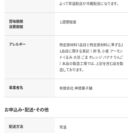
よって常温配送か冷蔵配送になります。
賞味期限
１週間程度
消費期限
アレルギー
特定原材料7品目と特定原材料に準ずる2
1品目に関する表記 （ 卵 乳 小麦 アーモン
ド くるみ 大豆 ごま オレンジ バナナ りんご
） 本品の製造工場では、上記を含む品を製
造しております。
事業者名
有限会社 神徳菓子舗
お申込み・配送・その他
配送方法
常温