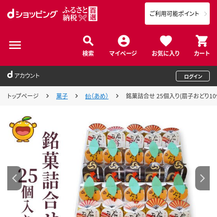
ご利用可能ポイント
検索
マイページ
お気に入り
カート
アカウント
ログイン
トップページ
菓子
飴（あめ）
銘菓詰合せ 25個入り(扇子おどり10