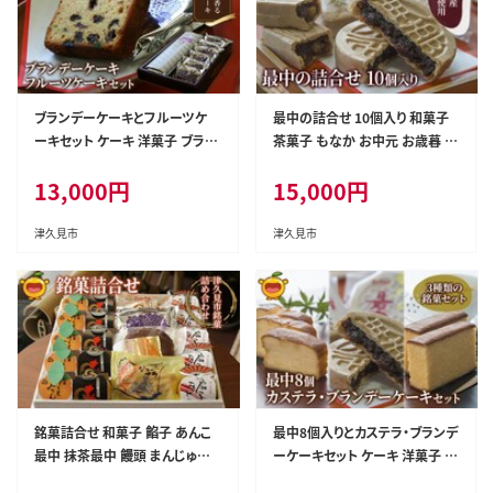
ブランデーケーキとフルーツケ
最中の詰合せ 10個入り 和菓子
ーキセット ケーキ 洋菓子 ブラン
茶菓子 もなか お中元 お歳暮 ギ
デー お菓子 フルーツサンド ス
フト お供物 大分県産 九州産 津
13,000
円
15,000
円
イーツ 詰め合わせ ギフト 贈り物
久見市 熨斗対応
大分県産 九州産 津久見市 熨斗
対応
津久見市
津久見市
銘菓詰合せ 和菓子 餡子 あんこ
最中8個入りとカステラ・ブランデ
最中 抹茶最中 饅頭 まんじゅう
ーケーキセット ケーキ 洋菓子 ブ
チョコレートケーキ お菓子 詰め
ランデー お菓子 スイーツ 詰め