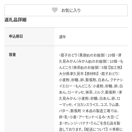
お気に入り
返礼品詳細
申込期日
通年
容量
・扇子おどり（黄身餡のお饅頭）：10個 ・津
久見みかん（みかん餡のお饅頭）：10個 ・も
んどころ（抹茶餡のお饅頭）：5個 【加工地】
大分県津久見市 【原材料】 ・扇子おどり：
小麦粉、砂糖、卵、膨張剤、白あん、クチナシ
イエロー ・もんどころ：小麦粉、砂糖、卵、白
あん、ローマッセ、抹茶、ミルク、膨張剤 ・津
久見みかん：小麦粉、砂糖、白あん、卵、ロ
ーマッセ、イヨカンスライス、ユズ、ラム酒、
バター、膨張剤 ※本品の製造工場では、
卵・乳・小麦・アーモンド・くるみ・大豆・ご
ま・オレンジ・バナナ・りんごを含む品を製
造しております。 【配送について】 ※季節に