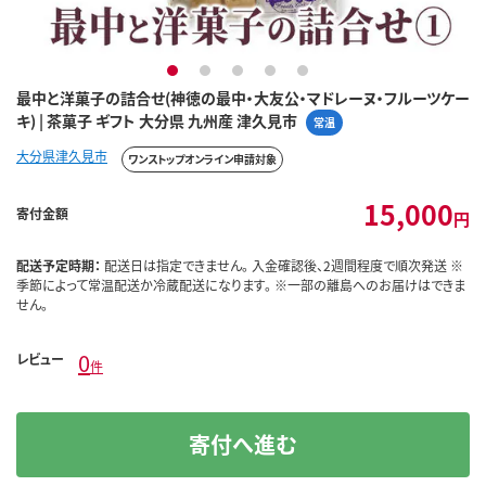
1
2
3
4
5
最中と洋菓子の詰合せ(神徳の最中・大友公・マドレーヌ・フルーツケー
キ) | 茶菓子 ギフト 大分県 九州産 津久見市
常温
大分県津久見市
ワンストップオンライン申請対象
15,000
寄付金額
円
配送予定時期：
配送日は指定できません。 入金確認後、2週間程度で順次発送 ※
季節によって常温配送か冷蔵配送になります。 ※一部の離島へのお届けはできま
せん。
0
レビュー
件
寄付へ進む