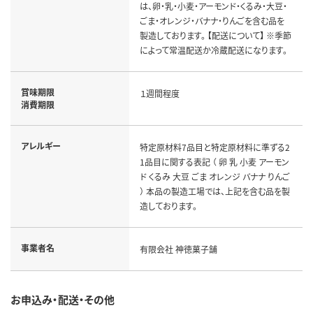
は、卵・乳・小麦・アーモンド・くるみ・大豆・
ごま・オレンジ・バナナ・りんごを含む品を
製造しております。 【配送について】 ※季節
によって常温配送か冷蔵配送になります。
賞味期限
１週間程度
消費期限
アレルギー
特定原材料7品目と特定原材料に準ずる2
1品目に関する表記 （ 卵 乳 小麦 アーモン
ド くるみ 大豆 ごま オレンジ バナナ りんご
） 本品の製造工場では、上記を含む品を製
造しております。
事業者名
有限会社 神徳菓子舗
お申込み・配送・その他