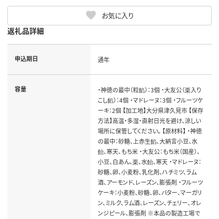
お気に入り
返礼品詳細
申込期日
通年
容量
・神徳の最中（粒餡）：3個 ・大友公（栗入り
こし餡）：4個 ・マドレーヌ：3個 ・フルーツケ
ーキ：2個 【加工地】大分県津久見市 【保存
方法】高温・多湿・直射日光を避け、涼しい
場所に保管してください。 【原材料】 ・神徳
の最中：砂糖、上赤生餡、大納言小豆、水
飴、寒天、もち米 ・大友公：もち米（国産）、
小豆、白あん、栗、水飴、寒天 ・マドレーヌ：
砂糖、卵、小麦粉、乳化剤、ハチミツ、ラム
酒、アーモンド、レーズン、膨張剤 ・フルーツ
ケーキ：小麦粉、砂糖、卵、バター、マーガリ
ン、ミルク、ラム酒、レーズン、チェリー、オレ
ンジピール、膨張剤 ※本品の製造工場で