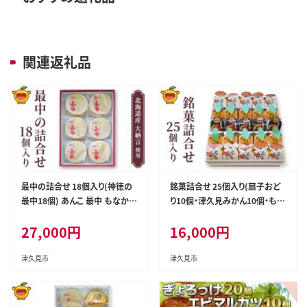
関連返礼品
最中の詰合せ 18個入り(神徳の
銘菓詰合せ 25個入り(扇子おど
最中18個) あんこ 最中 もなか
り10個・津久見みかん10個・もん
粒餡 粒あん こし餡 和菓子 茶菓
どころ5個) お饅頭 饅頭 まんじゅ
27,000
円
16,000
円
子 お菓子 詰め合わせ ギフト 大
う 粒あん こし餡 和菓子 茶菓子
分県産 九州産 津久見市 熨斗対
詰め合わせ ギフト 大分県産 九
応
州産 津久見市 熨斗対応
津久見市
津久見市