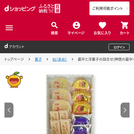
ご利用可能ポイント
検索
マイページ
お気に入り
カート
アカウント
ログイン
トップページ
菓子
飴（あめ）
最中と洋菓子の詰合せ(神徳の最中・大