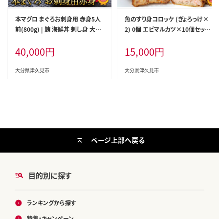
本マグロ まぐろお刺身用 赤身5人
魚のすり身コロッケ (ぎょろっけ×
前(800g) | 鮪 海鮮丼 刺し身 大分
2) 0個 エビマルカツ×10個セット |
県産 九州産 津久見市 国産
海老 エビ お惣菜 大分県 九州 津久
40,000
円
15,000
円
見市 国産
大分県津久見市
大分県津久見市
ページ上部へ戻る
目的別に探す
ランキングから探す
特集・キャンペーン