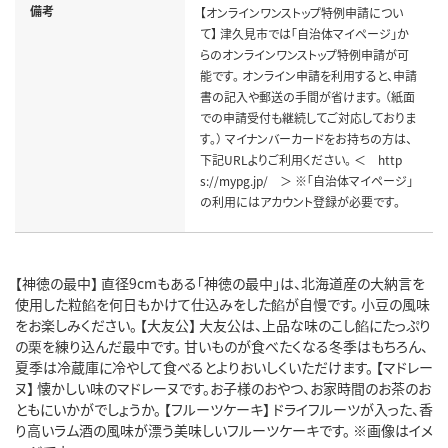
備考
【オンラインワンストップ特例申請につい
て】 津久見市では「自治体マイページ」か
らのオンラインワンストップ特例申請が可
能です。 オンライン申請を利用すると、申請
書の記入や郵送の手間が省けます。 （紙面
での申請受付も継続してご対応しておりま
す。） マイナンバーカードをお持ちの方は、
下記URLよりご利用ください。 ＜ http
s://mypg.jp/ ＞ ※「自治体マイページ」
の利用にはアカウント登録が必要です。
【神徳の最中】 直径9cmもある「神徳の最中」は、北海道産の大納言を
使用した粒餡を何日もかけて仕込みをした餡が自慢です。 小豆の風味
をお楽しみください。 【大友公】 大友公は、上品な味のこし餡にたっぷり
の栗を練り込んだ最中です。 甘いものが食べたくなる冬季はもちろん、
夏季は冷蔵庫に冷やして食べるとよりおいしくいただけます。 【マドレー
ヌ】 懐かしい味のマドレーヌです。お子様のおやつ、お家時間のお茶のお
ともにいかがでしょうか。 【フルーツケーキ】 ドライフルーツが入った、香
り高いラム酒の風味が漂う美味しいフルーツケーキです。 ※画像はイメ