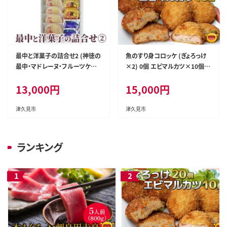
最中と洋菓子の詰合せ2 (神徳の
魚のすり身コロッケ (ぎょろっけ
最中・マドレーヌ・フルーツケー
×2) 0個 エビマルカツ×10個セ
キ) もなか 最中 粒あん こし餡
ット | 海老 エビ お惣菜 大分県
13,000
円
15,000
円
マドレーヌ フルーツケーキ 洋菓
九州 津久見市 国産
子 和菓子 茶菓子 詰め合わせ ギ
フト 大分県産 九州産 津久見市
津久見市
津久見市
熨斗対応
ランキング