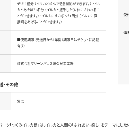
チリ！1組分 （イルカと並んで記念撮影ができます。） ・イル
カとあそぼ！1名分 （イルカと握手したり、体にさわれるこ
受
とができます。） ・イルカにえさポン！1回分 （イルカに直
接餌をあげることができます。）
備
■使用期限：発送日から1年間（期限日はチケットに記載
有り）
株式会社マリーンパレス津久見事業場
送・その他
常温
ーク「つくみイルカ島」は、イルカと人間の「ふれあい・癒し」をテーマにした体