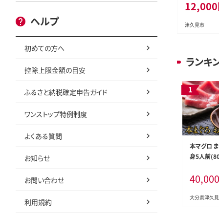
12,000
津久見市 国
ヘルプ
津久見市
初めての方へ
ランキ
控除上限金額の目安
ふるさと納税確定申告ガイド
ワンストップ特例制度
よくある質問
本マグロ 
身5人前(80
お知らせ
刺し身 大分
40,00
久見市 国
お問い合わせ
大分県津久見
利用規約