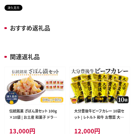
津久見市
おすすめ返礼品
関連返礼品
伝統銘菓 ざぼん漬セット 100g
大分豊後牛ビーフカレー 10袋セ
×10袋 | お土産 和菓子 ドライ
ット | レトルト 和牛 お惣菜 大分
フルーツ 大分県 九州 津久見市
県 九州 津久見市 国産
13,000
円
12,000
円