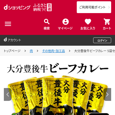
ご利用可能ポイント
検索
マイページ
お気に入り
カート
アカウント
ログイン
トップページ
肉
その他肉・加工品
大分豊後牛ビーフカレー 5袋セッ