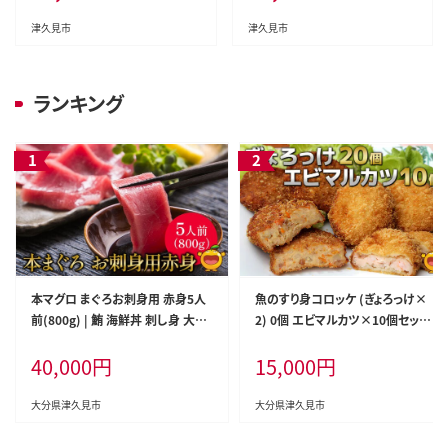
津久見市
津久見市
ランキング
本マグロ まぐろお刺身用 赤身5人
魚のすり身コロッケ (ぎょろっけ×
前(800g) | 鮪 海鮮丼 刺し身 大分
2) 0個 エビマルカツ×10個セット |
県産 九州産 津久見市 国産
海老 エビ お惣菜 大分県 九州 津久
40,000
円
15,000
円
見市 国産
大分県津久見市
大分県津久見市