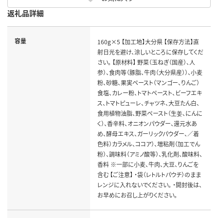
返礼品詳細
容量
160g×5 【加工地】大分県 【保存方法】直
射日光を避け、涼しいところに保存してくだ
さい。 【原材料】 野菜（玉ねぎ（国産）、人
参）、食肉等（豚脂、牛肉（大分県産））、小麦
粉、砂糖、果実ペースト（マンゴー、りんご）
食塩、カレー粉、トマトペースト、ビーフエキ
ス、トマトピューレ、チャツネ、大豆たん白、
食用植物油脂、野菜ペースト（生姜、にんに
く）、香辛料、オニオンパウダー、還元水あ
め、酵母エキス、ガーリックパウダー、／着
色料）カラメル、ココア）、増粘剤（加工でん
粉）、調味料（アミノ酸等）、乳化剤、酸味料、
香料 ※一部に小麦、牛肉、大豆、りんごを
含む 【ご注意】 ・袋（レトルトパウチ）のまま
レンジに入れないでください。 ・開封後は、
お早めにお召し上がりください。