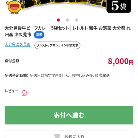
1
2
3
大分豊後牛ビーフカレー 5袋セット | レトルト 和牛 お惣菜 大分県 九
州産 津久見市
常温
大分県津久見市
ワンストップオンライン申請対象
8,000
寄付金額
円
配送予定時期：
配送日は指定できません。 お申し込み後、順次発送
0
レビュー
件
寄付へ進む
お気に入り