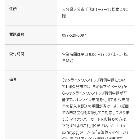
住所
大分県大分市千代町1－3－22松本ビル1
階
電話番号
097-529-5097
受付時間
営業時間は平日 9:00～17:00 （土・日・祝
日除く）
備考
【オンラインワンストップ特例申請につい
て】 津久見市では「自治体マイページ」か
らのオンラインワンストップ特例申請が可
能です。 オンライン申請を利用すると、申請
書の記入や郵送の手間が省けます。 （紙面
での申請受付も継続してご対応しておりま
す。） マイナンバーカードをお持ちの方は、
下記URLよりご利用ください。 ＜ http
s://mypg.jp/ ＞ ※「自治体マイページ」
の利用にはアカウント登録が必要です。