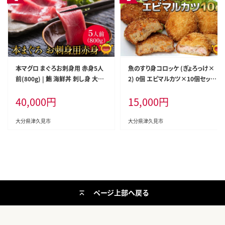
本マグロ まぐろお刺身用 赤身5人
魚のすり身コロッケ (ぎょろっけ×
前(800g) | 鮪 海鮮丼 刺し身 大分
2) 0個 エビマルカツ×10個セット |
県産 九州産 津久見市 国産
海老 エビ お惣菜 大分県 九州 津久
40,000
円
15,000
円
見市 国産
大分県津久見市
大分県津久見市
ページ上部へ戻る