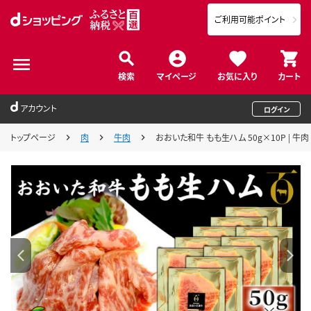
ご利用可能ポイント
検索
マイページ
お気に入り
カート
アカウント
ログイン
トップページ
肉
牛肉
おおいた和牛 もも生ハム 50g×10P | 牛