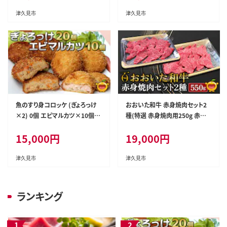
市 国産
津久見市
津久見市
魚のすり身コロッケ (ぎょろっけ
おおいた和牛 赤身焼肉セット2
×2) 0個 エビマルカツ×10個セ
種(特選 赤身焼肉用250g 赤身
ット | 海老 エビ お惣菜 大分県
焼肉用300g)牛肉 和牛 ブランド
15,000
円
19,000
円
九州 津久見市 国産
牛 黒毛和牛 ミスジ サンカク も
も肉 赤身肉 焼き肉 焼肉 バーベ
キュー 大分県産 九州産 津久見
津久見市
津久見市
市 熨斗対応
ランキング