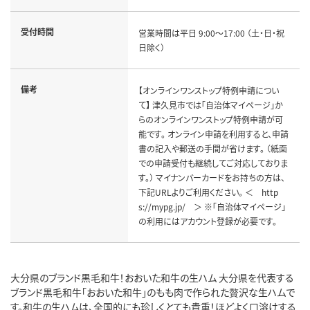
受付時間
営業時間は平日 9:00～17:00 （土・日・祝
日除く）
備考
【オンラインワンストップ特例申請につい
て】 津久見市では「自治体マイページ」か
らのオンラインワンストップ特例申請が可
能です。 オンライン申請を利用すると、申請
書の記入や郵送の手間が省けます。 （紙面
での申請受付も継続してご対応しておりま
す。） マイナンバーカードをお持ちの方は、
下記URLよりご利用ください。 ＜ http
s://mypg.jp/ ＞ ※「自治体マイページ」
の利用にはアカウント登録が必要です。
大分県のブランド黒毛和牛！おおいた和牛の生ハム 大分県を代表する
ブランド黒毛和牛「おおいた和牛」のもも肉で作られた贅沢な生ハムで
す。和牛の生ハムは、全国的にも珍しくとても貴重！ほどよく口溶けする