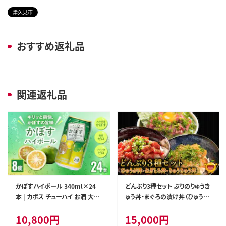
津久見市
おすすめ返礼品
関連返礼品
かぼすハイボール 340ml×24
どんぶり3種セット ぶりのりゅうき
本 | カボス チューハイ お酒 大分
ゅう丼・まぐろの漬け丼（ひゅうが
県 九州 津久見市 国産
丼）・まぐろのたたき（ねぎとろ）セ
10,800
円
15,000
円
ット| 海鮮丼 大分県 九州 津久見