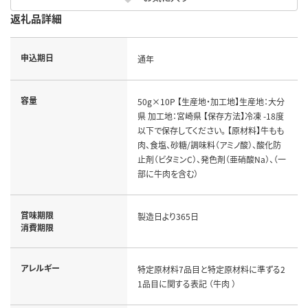
返礼品詳細
申込期日
通年
容量
50g×10P 【生産地・加工地】生産地：大分
県 加工地：宮崎県 【保存方法】冷凍 -18度
以下で保存してください。 【原材料】牛もも
肉、食塩、砂糖/調味料（アミノ酸）、酸化防
止剤（ビタミンC）、発色剤（亜硝酸Na）、（一
部に牛肉を含む）
賞味期限
製造日より365日
消費期限
アレルギー
特定原材料7品目と特定原材料に準ずる2
1品目に関する表記 （牛肉 ）