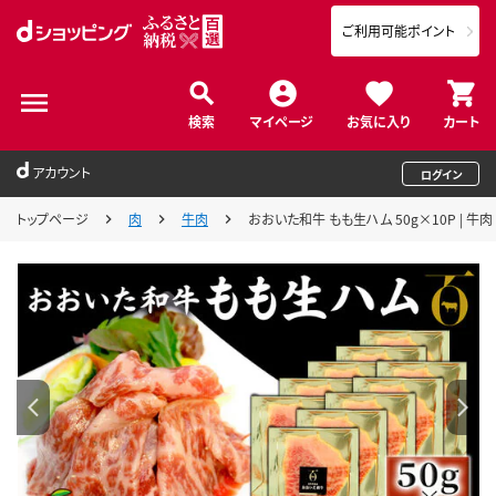
ご利用可能ポイント
検索
マイページ
お気に入り
カート
アカウント
ログイン
トップページ
肉
牛肉
おおいた和牛 もも生ハム 50g×10P | 牛