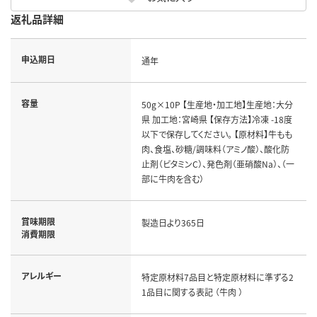
返礼品詳細
申込期日
通年
容量
50g×10P 【生産地・加工地】生産地：大分
県 加工地：宮崎県 【保存方法】冷凍 -18度
以下で保存してください。 【原材料】牛もも
肉、食塩、砂糖/調味料（アミノ酸）、酸化防
止剤（ビタミンC）、発色剤（亜硝酸Na）、（一
部に牛肉を含む）
賞味期限
製造日より365日
消費期限
アレルギー
特定原材料7品目と特定原材料に準ずる2
1品目に関する表記 （牛肉 ）