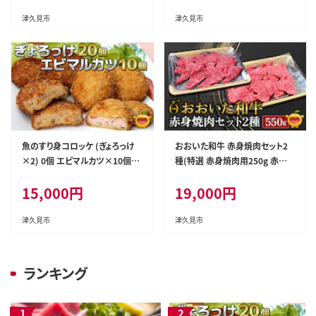
市 国産
津久見市
津久見市
魚のすり身コロッケ (ぎょろっけ
おおいた和牛 赤身焼肉セット2
×2) 0個 エビマルカツ×10個セ
種(特選 赤身焼肉用250g 赤身
ット | 海老 エビ お惣菜 大分県
焼肉用300g)牛肉 和牛 ブランド
15,000
円
19,000
円
九州 津久見市 国産
牛 黒毛和牛 ミスジ サンカク も
も肉 赤身肉 焼き肉 焼肉 バーベ
キュー 大分県産 九州産 津久見
津久見市
津久見市
市 熨斗対応
ランキング