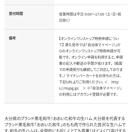
受付時間
営業時間は平日 9:00～17:00 （土・日・祝
日除く）
備考
【オンラインワンストップ特例申請につい
て】 津久見市では「自治体マイページ」か
らのオンラインワンストップ特例申請が可
能です。 オンライン申請を利用すると、申請
書の記入や郵送の手間が省けます。 （紙面
での申請受付も継続してご対応しておりま
す。） マイナンバーカードをお持ちの方は、
下記URLよりご利用ください。 ＜ http
s://mypg.jp/ ＞ ※「自治体マイページ」
の利用にはアカウント登録が必要です。
大分県のブランド黒毛和牛！おおいた和牛の生ハム 大分県を代表する
ブランド黒毛和牛「おおいた和牛」のもも肉で作られた贅沢な生ハムで
す。和牛の生ハムは、全国的にも珍しくとても貴重！ほどよく口溶けする