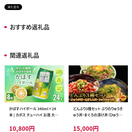
津久見市
おすすめ返礼品
関連返礼品
かぼすハイボール 340ml×24
どんぶり3種セット ぶりのりゅうき
本 | カボス チューハイ お酒 大分
ゅう丼・まぐろの漬け丼（ひゅうが
県 九州 津久見市 国産
丼）・まぐろのたたき（ねぎとろ）セ
10,800
円
15,000
円
ット| 海鮮丼 大分県 九州 津久見