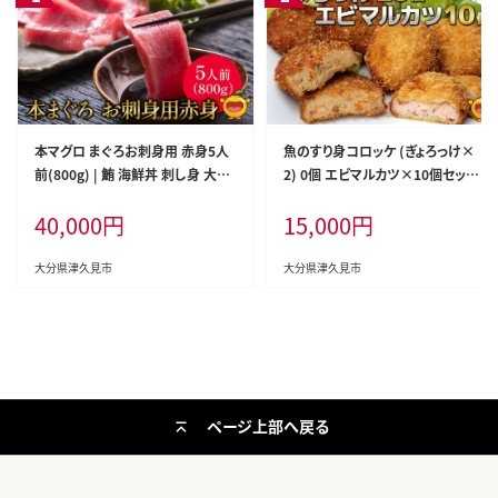
本マグロ まぐろお刺身用 赤身5人
魚のすり身コロッケ (ぎょろっけ×
前(800g) | 鮪 海鮮丼 刺し身 大分
2) 0個 エビマルカツ×10個セット |
県産 九州産 津久見市 国産
海老 エビ お惣菜 大分県 九州 津久
40,000
円
15,000
円
見市 国産
大分県津久見市
大分県津久見市
ページ上部へ戻る