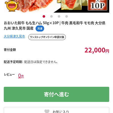
1
2
3
4
おおいた和牛 もも生ハム 50g×10P | 牛肉 黒毛和牛 モモ肉 大分県
九州 津久見市 国産
冷凍
大分県津久見市
ワンストップオンライン申請対象
22,000
寄付金額
円
配送予定時期：
配送日は指定できません。
0
レビュー
件
寄付へ進む
お気に入り