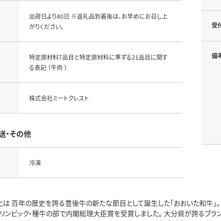
出荷日より40日 ※返礼品到着後は、お早めにお召し上
受
がりください。
備
特定原材料7品目と特定原材料に準ずる21品目に関す
る表記 （牛肉 ）
株式会社ミートクレスト
送・その他
冷凍
とは 百年の歴史を誇る豊後牛の新たな節目として誕生した「おおいた和牛」。
オリンピック・種牛の部で内閣総理大臣賞を受賞しました。 大分県が誇るブラ