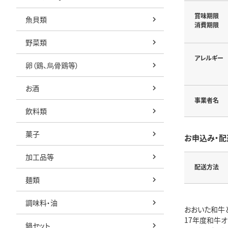
賞味期限
魚貝類
消費期限
野菜類
アレルギー
卵（鶏、烏骨鶏等）
お酒
事業者名
飲料類
菓子
お申込み・配
加工品等
配送方法
麺類
調味料・油
おおいた和牛
17年度和牛
鍋セット