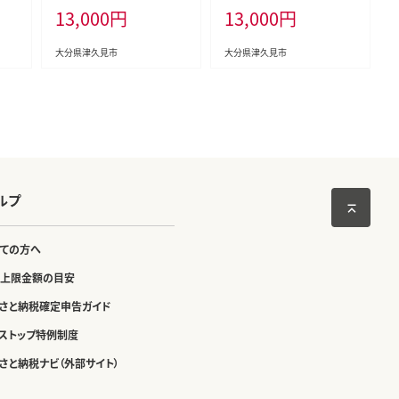
13,000
円
13,000
円
見市
津久見市 国産
見市 国産
大分県津久見市
大分県津久見市
ルプ
ての方へ
上限金額の目安
さと納税確定申告ガイド
ストップ特例制度
さと納税ナビ（外部サイト）