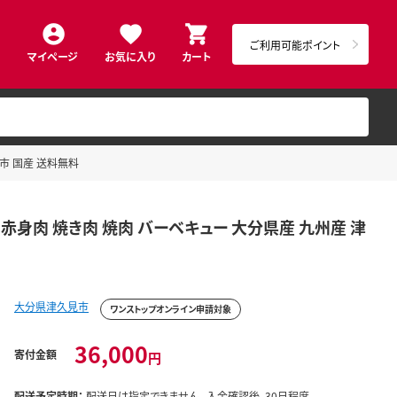
ご利用可能ポイント
マイページ
お気に入り
カート
見市 国産 送料無料
 赤身肉 焼き肉 焼肉 バーベキュー 大分県産 九州産 津
大分県津久見市
ワンストップオンライン申請対象
36,000
寄付金額
円
配送予定時期：
配送日は指定できません。 入金確認後、30日程度