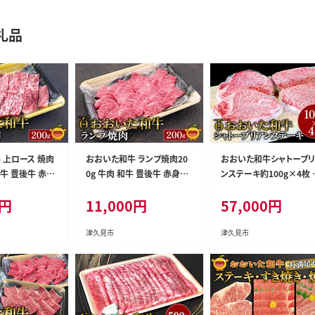
礼品
 上ロース 焼肉
おおいた和牛 ランプ焼肉20
おおいた和牛シャトーブリ
和牛 豊後牛 赤身
0g 牛肉 和牛 豊後牛 赤身肉
ンステーキ約100g×4枚 
肉 ステーキ肉
焼き肉 すき焼き しゃぶしゃぶ
肉 和牛 豊後牛 赤身肉 焼
円
11,000
円
57,000
円
州産 津久見市
肉 大分県産 九州産 津久見
肉 焼肉 ステーキ肉 大分
市 熨斗対応
九州産 津久見市 熨斗対
津久見市
津久見市