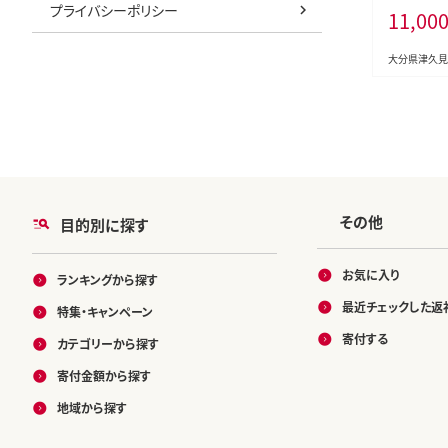
プライバシーポリシー
11,00
ーグ 揚げ物
小分け 時短
菜 冷凍 大
大分県津久見
久見市 国
その他
目的別に探す
お気に入り
ランキングから探す
最近チェックした返
特集・キャンペーン
寄付する
カテゴリーから探す
寄付金額から探す
地域から探す