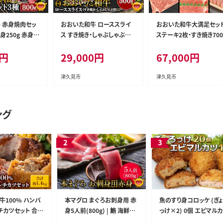
 赤身焼肉セッ
おおいた和牛 ローススライ
おおいた和牛大満足セッ
50g 赤身3
ス すき焼き・しゃぶしゃぶ用
ステーキ2枚・すき焼き700
ビ250g) | 牛肉
500g 牛肉 和牛 豊後牛 赤身
焼肉600g 和牛 豊後牛 
円
29,000
円
67,000
円
分県 九州 津久
肉 大分県産 九州産 津久見
牛 赤身肉 焼き肉 すき焼き
市 熨斗対応
ゃぶしゃぶ 大分県産 九
津久見市 国産
津久見市
津久見市
ング
牛100% ハンバ
本マグロ まぐろお刺身用 赤
魚のすり身コロッケ (ぎ
チカツセット 合計
身5人前(800g) | 鮪 海鮮丼
っけ×2) 0個 エビマル
 牛肉 豊後牛 ハンバ
刺し身 大分県産 九州産 津
×10個セット | 海老 エビ