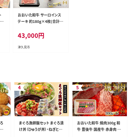
ト
おおいた和牛 サーロインス
g・
テーキ 約180g×4枚(合計7
国産
20g) 和牛 豊後牛 国産牛 赤
43,000
円
 し
身肉 焼き肉 焼肉 ステーキ肉
州産
大分県産 九州産 津久見市
国産
津久見市
ょろ
まぐろ漁師飯セット まぐろ漬
おおいた和牛 焼肉300g 和
カツ
け丼（ひゅうが丼）・ねぎとろ
牛 豊後牛 国産牛 赤身肉 焼
 お
セット | マグロ 大分県 九州
き肉 大分県産 九州産 津久