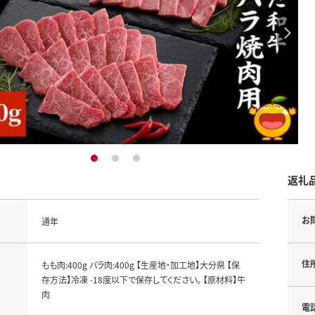
1
2
3
返礼
お
通年
住
もも肉:400g バラ肉:400g 【生産地・加工地】大分県 【保
存方法】冷凍 -18度以下で保存してください。 【原材料】牛
肉
電