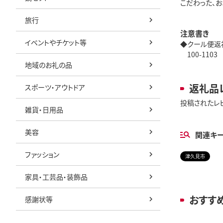
こだわった、
旅行
注意書き
イベントやチケット等
◆クール便返礼品対
100-1103 1
地域のお礼の品
返礼品
スポーツ・アウトドア
投稿されたレ
雑貨・日用品
美容
関連キ
ファッション
津久見市
家具・工芸品・装飾品
おすす
感謝状等