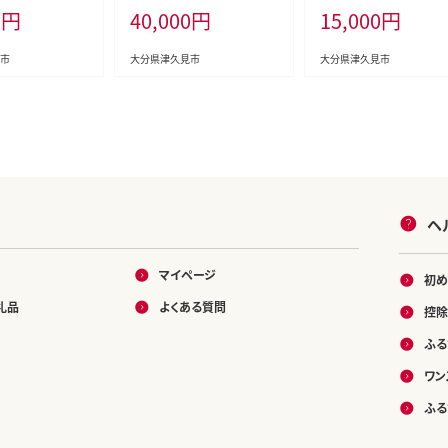
0
円
40,000
円
15,000
円
 おかず お弁当
久見市 国産
惣菜 大分県 九州 津久
料理 レンジ 惣
国産
分県産 九州産 津
市
大分県津久見市
大分県津久見市
産
ヘ
マイページ
初め
礼品
よくある質問
控除
ふる
ワン
ふる