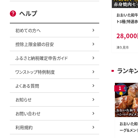
ヘルプ
おおいた和牛
ト3種(特選赤身2
00g 赤身カル
初めての方へ
28,000
黒毛和牛 大
見市 国産
控除上限金額の目安
津久見市
ふるさと納税確定申告ガイド
ランキ
ワンストップ特例制度
よくある質問
お知らせ
お問い合わせ
おおいた和
利用規約
ーグ＆メン
約1.4kg