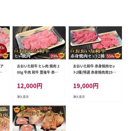
ア
おおいた和牛 ヒレ肉 焼肉 2
おおいた和牛 赤身焼肉セッ
牛
00g 牛肉 和牛 豊後牛 赤身
ト2種(特選 赤身焼肉用250g
き
肉 焼き肉 牛肉 和牛 大分県
赤身焼肉用300g)牛肉 和牛
12,000
円
19,000
円
県産
産 九州産 津久見市 熨斗対
ブランド牛 黒毛和牛 ミスジ
応
応
サンカク もも肉 赤身肉 焼き
肉 焼肉 バーベキュー 大分県
津久見市
津久見市
産 九州産 津久見市 熨斗対
応