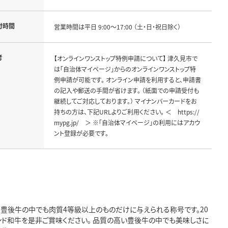
付時間
営業時間は平日 9:00～17:00 （土・日・祝日除く）
考
【オンラインワンストップ特例申請について】 津久見市で
は「自治体マイページ」からのオンラインワンストップ特
例申請が可能です。 オンライン申請を利用すると、申請書
の記入や郵送の手間が省けます。 （紙面での申請受付も
継続してご対応しております。） マイナンバーカードをお
持ちの方は、下記URLよりご利用ください。 ＜ https://
mypg.jp/ ＞ ※「自治体マイページ」の利用にはアカウ
ント登録が必要です。
 豊後牛の中でも肉質4等級以上のものだけに与えられる称号です。20
ンド和牛を是非ご賞味ください。 品質の高い豊後牛の中でも美味しさに