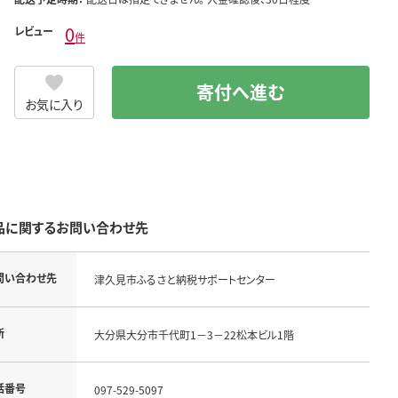
0
レビュー
件
寄付へ進む
お気に入り
品に関するお問い合わせ先
問い合わせ先
津久見市ふるさと納税サポートセンター
所
大分県大分市千代町1－3－22松本ビル1階
話番号
097-529-5097