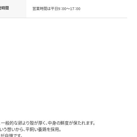
付時間
営業時間は平日9：00～17：00
、一般的な卵より殻が厚く、中身の鮮度が保たれます。
という想いから、平飼い養鶏を採用。
が自慢です。