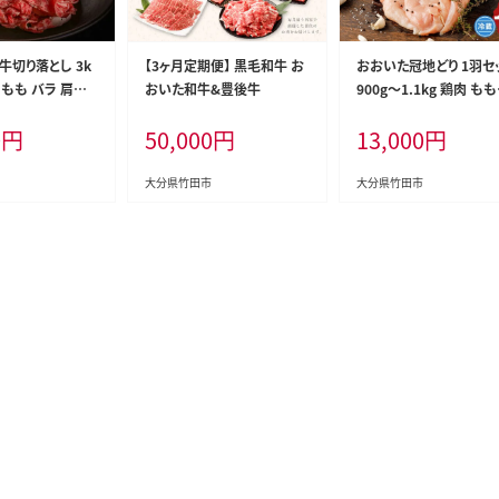
牛切り落とし 3k
【3ヶ月定期便】 黒毛和牛 お
おおいた冠地どり 1羽セ
 もも バラ 肩ロ
おいた和牛&豊後牛
900g～1.1kg 鶏肉 も
むね肉
0
円
50,000
円
13,000
円
大分県竹田市
大分県竹田市