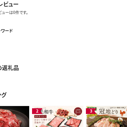
レビュー
ビューは0件です。
ーワード
め返礼品
ング