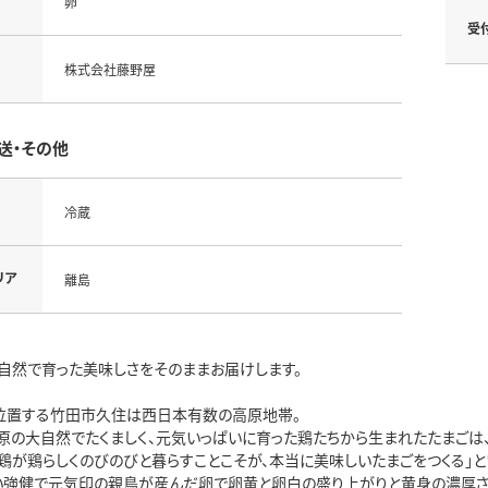
卵
受
株式会社藤野屋
送・その他
冷蔵
リア
離島
自然で育った美味しさをそのままお届けします。
に位置する竹田市久住は西日本有数の高原地帯。
原の大自然でたくましく、元気いっぱいに育った鶏たちから生まれたたまごは
「鶏が鶏らしくのびのびと暮らすことこそが、本当に美味しいたまごをつくる」
い強健で元気印の親鳥が産んだ卵で卵黄と卵白の盛り上がりと黄身の濃厚さ