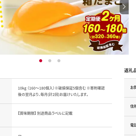
1
2
3
返礼
お
10kg （160～180個入）※破損保証5個含む ※寄附確認
後の翌月より、毎月(計2回)お届けいたします。
住
【賞味期限】 別途商品ラベルに記載
電