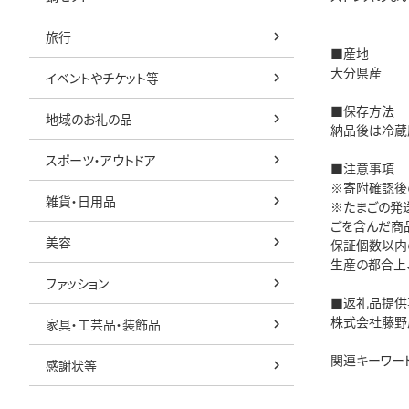
旅行
■産地
大分県産
イベントやチケット等
■保存方法
地域のお礼の品
納品後は冷蔵庫
スポーツ・アウトドア
■注意事項
※寄附確認後の
雑貨・日用品
※たまごの発
ごを含んだ商
美容
保証個数以内
生産の都合上
ファッション
■返礼品提供
株式会社藤野
家具・工芸品・装飾品
関連キーワード：
感謝状等