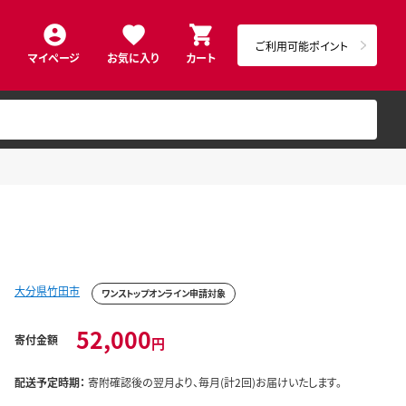
ご利用可能ポイント
マイページ
お気に入り
カート
大分県竹田市
ワンストップオンライン申請対象
52,000
寄付金額
円
配送予定時期：
寄附確認後の翌月より、毎月(計2回)お届けいたします。