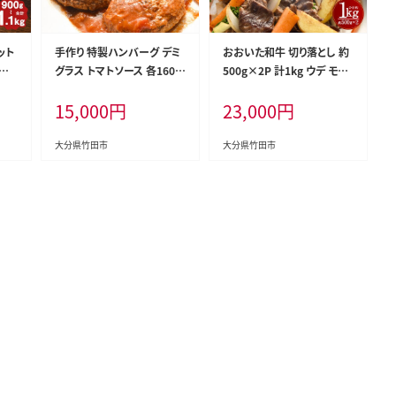
ット
手作り 特製ハンバーグ デミ
おおいた和牛 切り落とし 約
も肉
グラス トマトソース 各160g
500g×2P 計1kg ウデ モモ
×5個
バラ
15,000
円
23,000
円
大分県竹田市
大分県竹田市