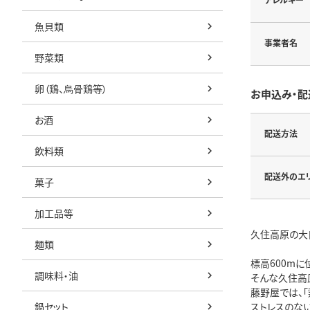
魚貝類
事業者名
野菜類
卵（鶏、烏骨鶏等）
お申込み・配
お酒
配送方法
飲料類
配送外のエ
菓子
加工品等
久住高原の大
麺類
標高600m
調味料・油
そんな久住高
藤野屋では、
鍋セット
ストレスのな