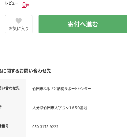
0
レビュー
件
寄付へ進む
お気に入り
品に関するお問い合わせ先
問い合わせ先
竹田市ふるさと納税サポートセンター
所
大分県竹田市大字会々１６５０番地
話番号
050-3173-9222