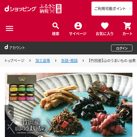
ご利用可能ポイント
検索
マイページ
お気に入り
カート
アカウント
ログイン
トップページ
加工品等
缶詰・瓶詰
【竹田産】山のうまいもの 佃煮 