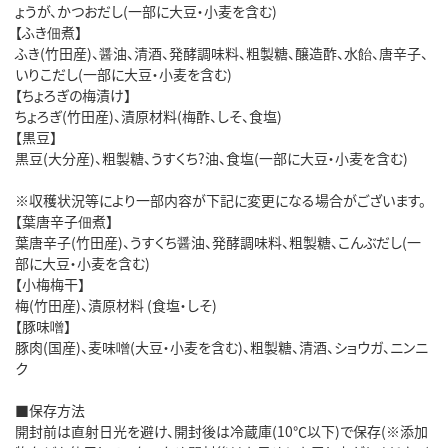
ょうが、かつおだし(一部に大豆・小麦を含む)
【ふき佃煮】
ふき(竹田産)、醤油、清酒、発酵調味料、粗製糖、醸造酢、水飴、唐辛子、
いりこだし(一部に大豆・小麦を含む)
【ちょろぎの梅漬け】
ちょろぎ(竹田産)、漬原材料(梅酢、しそ、食塩)
【黒豆】
黒豆(大分産)、粗製糖、うすくち?油、食塩(一部に大豆・小麦を含む)
※収穫状況等により一部内容が下記に変更になる場合がございます。
【葉唐辛子佃煮】
葉唐辛子(竹田産)、うすくち醤油、発酵調味料、粗製糖、こんぶだし(一
部に大豆・小麦を含む)
【小梅梅干】
梅(竹田産)、漬原材料 (食塩・しそ)
【豚味噌】
豚肉(国産)、麦味噌(大豆・小麦を含む)、粗製糖、清酒、ショウガ、ニンニ
ク
■保存方法
開封前は直射日光を避け、開封後は冷蔵庫(10℃以下)で保存(※添加