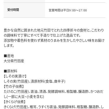
受付時間
営業時間は平日9：00～17：00
豊かな自然に囲まれた地元竹田でとれた四季折々の食材と、こだわり
の調味料で丁寧にすべて手造りで仕上げた逸品です。
添加物や着色料を使わず素材のうまみを生かしたやさしい味をお届け
します。
■産地
大分県竹田産
■原材料
【しその実漬け】
しその実(竹田産)、漬原材料(食塩、唐辛子)
【竹の子佃煮】
たけのこ(竹田産)、醤油、清酒、発酵調味料、粗製糖、醸造酢、かつおだ
し(一部に大豆・小麦を含む)
【きくらげ佃煮】
きくらげ(竹田産)、椎茸、うすくち醤油、発酵調味料、粗製糖、醸造酢、し