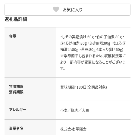
お気に入り
返礼品詳細
容量
・しその実塩漬け:60g ・竹の子佃煮:80g ・
きくらげ佃煮:80g ・ふき佃煮:80g ・ちょろぎ
梅漬け:80g ・黒豆:80g 6本入り(計460g)
※季節商品も含まれるため、収穫状況等に
より一部内容が変更になることがございま
す。
賞味期限
賞味期限：180日(全商品対象)
消費期限
アレルギー
小麦／豚肉／大豆
事業者名
株式会社 華陽会