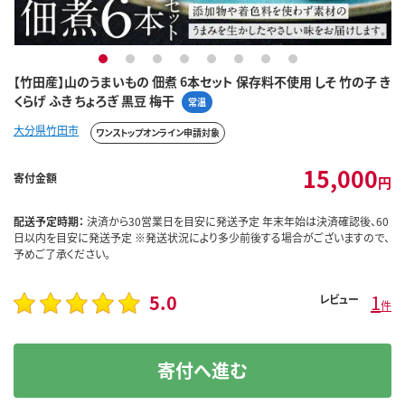
1
2
3
4
5
6
7
8
【竹田産】山のうまいもの 佃煮 6本セット 保存料不使用 しそ 竹の子 き
くらげ ふき ちょろぎ 黒豆 梅干
常温
大分県竹田市
ワンストップオンライン申請対象
15,000
寄付金額
円
配送予定時期：
決済から30営業日を目安に発送予定 年末年始は決済確認後、60
日以内を目安に発送予定 ※発送状況により多少前後する場合がございますので、
予めご了承ください。
5.0
1
レビュー
件
寄付へ進む