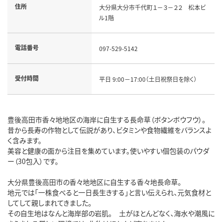
住所
大分県大分市千代町１－３－２２ 松本ビ
ル1階
電話番号
097-529-5142
受付時間
平日 9:00－17:00（土日祝祭日を除く）
豊後高田市香々地地区の海岸に自生する長命草（ボタンボウフウ）。
昔から長寿の作物として伝説があり、ビタミンや食物繊維をバランスよ
く含みます。
美容と健康の面から注目を集めています。使いやすい個包装のパウダ
ー（30包入）です。
大分県豊後高田市の香々地地区に自生する香々地長命草。
地元では「一株食べると一日長生きする」と言い伝えられ、元気食材と
してして親しまれてきました。
その自生地はなんと海岸部の岩肌。 土がほとんどなく、海水や潮風に