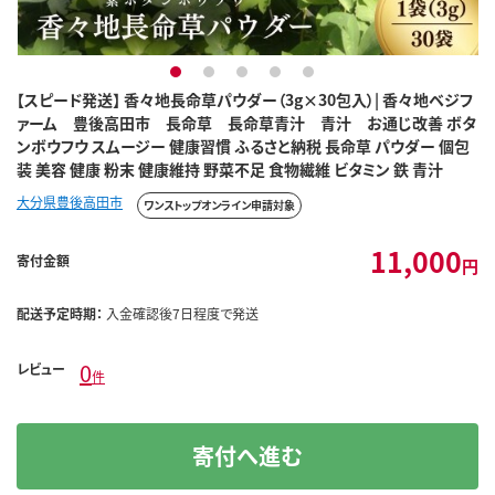
1
2
3
4
5
【スピード発送】 香々地長命草パウダー（3g×30包入）| 香々地ベジフ
ァーム 豊後高田市 長命草 長命草青汁 青汁 お通じ改善 ボタ
ンボウフウ スムージー 健康習慣 ふるさと納税 長命草 パウダー 個包
装 美容 健康 粉末 健康維持 野菜不足 食物繊維 ビタミン 鉄 青汁
大分県豊後高田市
ワンストップオンライン申請対象
11,000
寄付金額
円
配送予定時期：
入金確認後7日程度で発送
0
レビュー
件
寄付へ進む