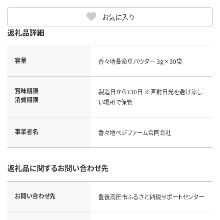
お気に入り
返礼品詳細
容量
香々地長命草パウダー 3g×30袋
賞味期限
製造日から730日 ※直射日光を避け涼し
消費期限
い場所で保管
事業者名
香々地ベジファーム合同会社
返礼品に関するお問い合わせ先
お問い合わせ先
豊後高田市ふるさと納税サポートセンター