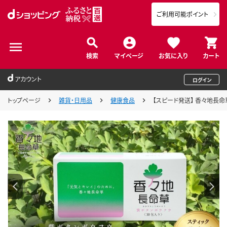
ご利用可能ポイント
検索
マイページ
お気に入り
カート
アカウント
ログイン
トップページ
雑貨・日用品
健康食品
【スピード発送】 香々地長命