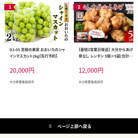
D3-05 至極の果実 おおいたのシャ
【最短3営業日発送】 大分からあげ
インマスカット2kg【先行予約】
骨なし レンチン 5個×5袋(合計約
800g)| 唐揚げ レンジ 冷凍 小分け
20,000
円
12,000
円
レンチン唐揚げ 骨なし唐揚げ お弁
当 唐揚げ 冷凍唐揚げ 大分県 C-19
3
大分県豊後高田市
大分県豊後高田市
ページ上部へ戻る