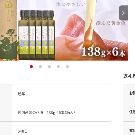
1
2
3
4
5
返礼
お
通年
住
純国産菜の花油 138g×6本（箱入）
電
548日