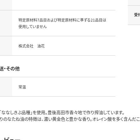
受
特定原材料7品目および特定原材料に準ずる21品目は
使用していません
株式会社 油花
送・その他
常温
ななしきぶ品種」を使用。豊後高田市香々地で作り搾油しています。
のなたね油の特徴は、濃い黄金色と豊かな香り。オレイン酸を多く含んだこ