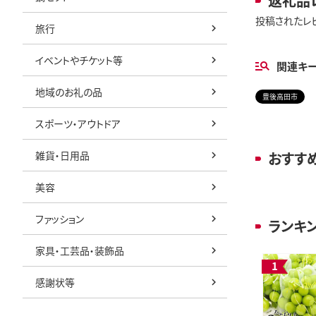
返礼品
投稿されたレ
旅行
イベントやチケット等
関連キ
地域のお礼の品
豊後高田市
スポーツ・アウトドア
雑貨・日用品
おすす
美容
ファッション
ランキ
家具・工芸品・装飾品
感謝状等