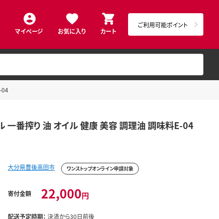
ご利用可能ポイント
マイページ
お気に入り
カート
04
 一番搾り 油 オイル 健康 美容 調理油 調味料E-04
大分県豊後高田市
ワンストップオンライン申請対象
22,000
寄付金額
円
配送予定時期：
決済から30日前後