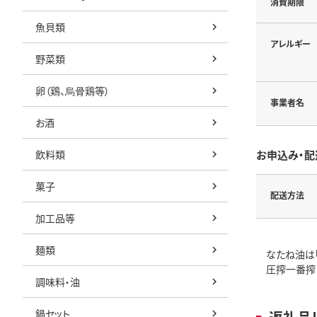
消費期限
魚貝類
アレルギー
野菜類
卵（鶏、烏骨鶏等）
事業者名
お酒
飲料類
お申込み・配
菓子
配送方法
加工品等
麺類
なたね油は「
圧搾一番搾り
調味料・油
鍋セット