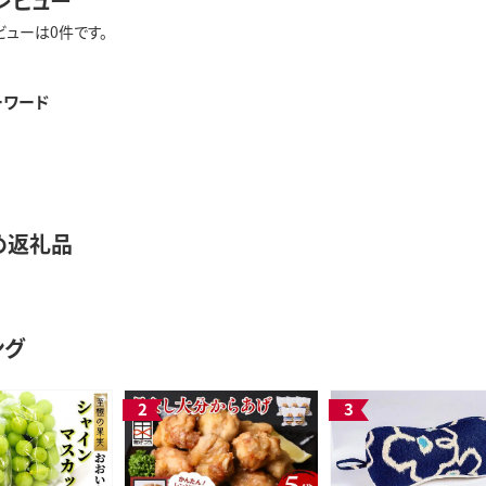
レビュー
ビューは0件です。
ーワード
め返礼品
ング