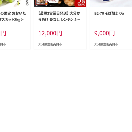
至極の果実 おおいた
【最短3営業日発送】 大分か
B2-70 そば殻まくら
スカット2kg【先
らあげ 骨なし レンチン 5個
×5袋(合計約800g)| 唐揚げ
0
円
12,000
円
9,000
円
レンジ 冷凍 小分け レンチン
唐揚げ 骨なし唐揚げ お弁
当 唐揚げ 冷凍唐揚げ 大分
田市
大分県豊後高田市
大分県豊後高田市
県 C-193