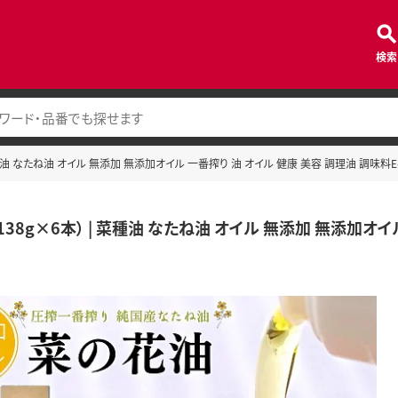
検索
菜種油 なたね油 オイル 無添加 無添加オイル 一番搾り 油 オイル 健康 美容 調理油 調味料E-
38g×6本） | 菜種油 なたね油 オイル 無添加 無添加オイル