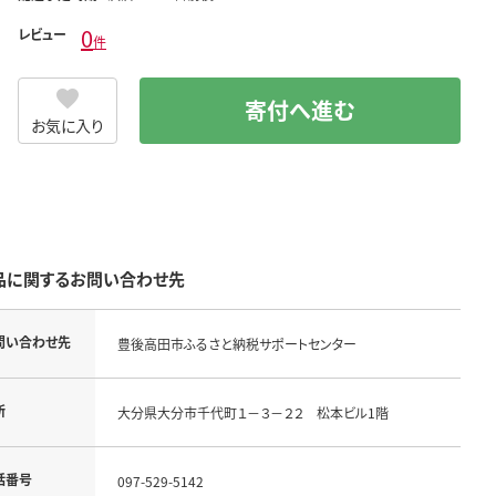
0
レビュー
件
寄付へ進む
お気に入り
品に関するお問い合わせ先
問い合わせ先
豊後高田市ふるさと納税サポートセンター
所
大分県大分市千代町１－３－２２ 松本ビル1階
話番号
097-529-5142