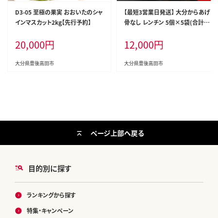
D3-05 至極の果実 おおいたのシャ
【最短3営業日発送】 大分からあげ
インマスカット2kg【先行予約】
骨なし レンチン 5個×5袋(合計約
800g)| 唐揚げ レンジ 冷凍 小分け
20,000
円
12,000
円
レンチン唐揚げ 骨なし唐揚げ お弁
当 唐揚げ 冷凍唐揚げ 大分県 C-19
3
大分県豊後高田市
大分県豊後高田市
ページ上部へ戻る
目的別に探す
ランキングから探す
特集・キャンペーン