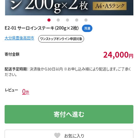
1
2
3
4
5
E2-01 サーロインステーキ（200g×2枚）
冷凍
大分県豊後高田市
ワンストップオンライン申請対象
24,000
寄付金額
円
配送予定時期：
決済後から30日以内 ※お申し込み順により配送します。ご了承く
ださい。
0
レビュー
件
寄付へ進む
お気に入り