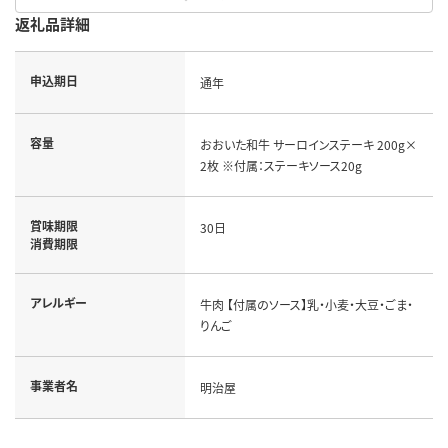
返礼品詳細
申込期日
通年
容量
おおいた和牛 サーロインステーキ 200g×
2枚 ※付属：ステーキソース20g
賞味期限
30日
消費期限
アレルギー
牛肉 【付属のソース】乳・小麦・大豆・ごま・
りんご
事業者名
明治屋