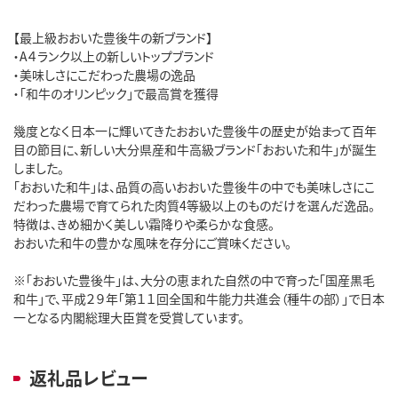
【最上級おおいた豊後牛の新ブランド】
・A４ランク以上の新しいトップブランド
・美味しさにこだわった農場の逸品
・「和牛のオリンピック」で最高賞を獲得
幾度となく日本一に輝いてきたおおいた豊後牛の歴史が始まって百年
目の節目に、新しい大分県産和牛高級ブランド「おおいた和牛」が誕生
しました。
「おおいた和牛」は、品質の高いおおいた豊後牛の中でも美味しさにこ
だわった農場で育てられた肉質4等級以上のものだけを選んだ逸品。
特徴は、きめ細かく美しい霜降りや柔らかな食感。
おおいた和牛の豊かな風味を存分にご賞味ください。
※「おおいた豊後牛」は、大分の恵まれた自然の中で育った「国産黒毛
和牛」で、平成２９年「第１１回全国和牛能力共進会（種牛の部）」で日本
一となる内閣総理大臣賞を受賞しています。
返礼品レビュー