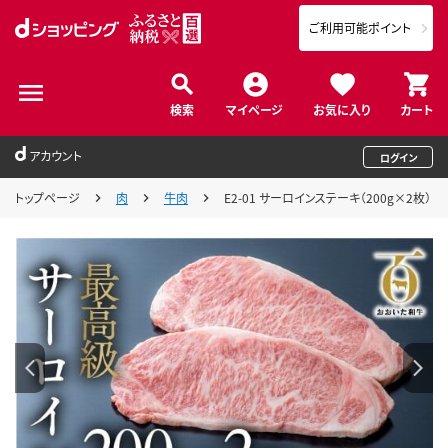
ご利用可能ポイント
検索
マイページ
お気に入り
カート
アカウント
ログイン
トップページ
肉
牛肉
E2-01 サーロインステーキ（200g×2枚）