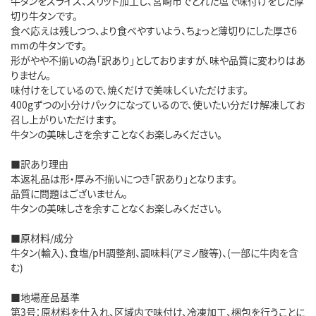
牛タンをスライス、スリット加工し、宮崎市でとれた塩で味付けをした厚
切り牛タンです。
食べ応えは残しつつ、より食べやすいよう、ちょっと薄切りにした厚さ6
mmの牛タンです。
形がやや不揃いの為「訳あり」としておりますが、味や品質に変わりはあ
りません。
味付けをしているので、焼くだけで美味しくいただけます。
400gずつの小分けパックになっているので、使いたい分だけ解凍してお
召し上がりいただけます。
牛タンの美味しさを余すことなくお楽しみください。
■訳あり理由
本返礼品は形・厚み不揃いにつき「訳あり」となります。
品質に問題はございません。
牛タンの美味しさを余すことなくお楽しみください。
■原材料/成分
牛タン(輸入)、食塩/pH調整剤、調味料(アミノ酸等)、(一部に牛肉を含
む)
■地場産品基準
第3号：原材料を仕入れ、区域内で味付け、冷凍加工、梱包を行うことに