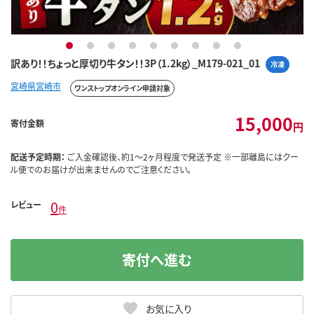
1
2
3
4
5
6
7
8
9
訳あり！！ちょっと厚切り牛タン！！3P（1.2kg）_M179-021_01
冷凍
宮崎県宮崎市
ワンストップオンライン申請対象
15,000
寄付金額
円
配送予定時期：
ご入金確認後、約1～2ヶ月程度で発送予定 ※一部離島にはクー
ル便でのお届けが出来ませんのでご注意ください。
0
レビュー
件
寄付へ進む
お気に入り