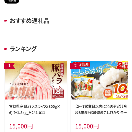
宮崎市
おすすめ返礼品
ランキング
宮崎県産 豚バラスライス(300g×
【2～7営業日以内に発送予定】《令
6) 計1.8kg_M241-011
和8年産》宮崎県産こしひかり 合計
10kg(5kg×2袋)_M181-007-02-7
15,000
円
15,000
円
E