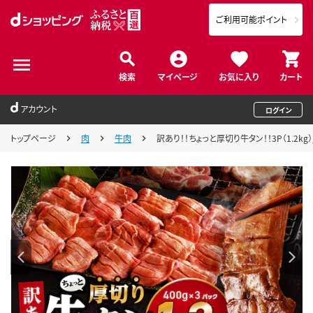
ご利用可能ポイント
検索
マイページ
お気に入り
カート
アカウント
ログイン
トップページ
肉
牛肉
訳あり！！ちょっと厚切り牛タン！！3P（1.2kg）_