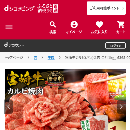
ご利用可能ポイント
検索
マイページ
お気に入り
カート
アカウント
ログイン
トップページ
肉
牛肉
宮崎牛カルビ(バラ)焼肉 合計1kg_M365-0