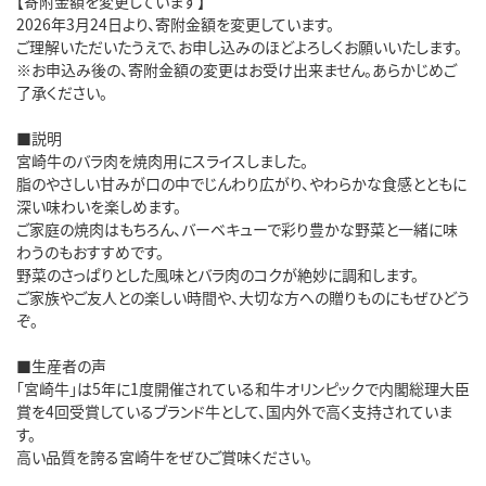
【寄附金額を変更しています】
2026年3月24日より、寄附金額を変更しています。
ご理解いただいたうえで、お申し込みのほどよろしくお願いいたします。
※お申込み後の、寄附金額の変更はお受け出来ません。あらかじめご
了承ください。
■説明
宮崎牛のバラ肉を焼肉用にスライスしました。
脂のやさしい甘みが口の中でじんわり広がり、やわらかな食感とともに
深い味わいを楽しめます。
ご家庭の焼肉はもちろん、バーベキューで彩り豊かな野菜と一緒に味
わうのもおすすめです。
野菜のさっぱりとした風味とバラ肉のコクが絶妙に調和します。
ご家族やご友人との楽しい時間や、大切な方への贈りものにもぜひどう
ぞ。
■生産者の声
「宮崎牛」は5年に1度開催されている和牛オリンピックで内閣総理大臣
賞を4回受賞しているブランド牛として、国内外で高く支持されていま
す。
高い品質を誇る宮崎牛をぜひご賞味ください。