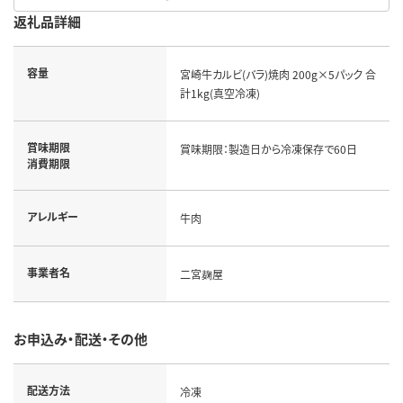
返礼品詳細
容量
宮崎牛カルビ(バラ)焼肉 200g×5パック 合
計1kg(真空冷凍)
賞味期限
賞味期限：製造日から冷凍保存で60日
消費期限
アレルギー
牛肉
事業者名
二宮麹屋
お申込み・配送・その他
配送方法
冷凍