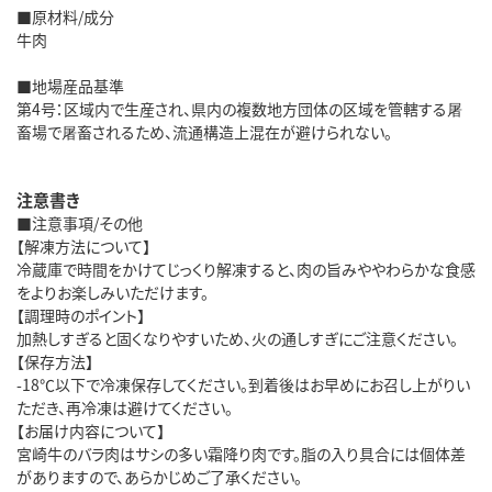
■原材料/成分
牛肉
■地場産品基準
第4号：区域内で生産され、県内の複数地方団体の区域を管轄する屠
畜場で屠畜されるため、流通構造上混在が避けられない。
注意書き
■注意事項/その他
【解凍方法について】
冷蔵庫で時間をかけてじっくり解凍すると、肉の旨みややわらかな食感
をよりお楽しみいただけます。
【調理時のポイント】
加熱しすぎると固くなりやすいため、火の通しすぎにご注意ください。
【保存方法】
-18℃以下で冷凍保存してください。到着後はお早めにお召し上がりい
ただき、再冷凍は避けてください。
【お届け内容について】
宮崎牛のバラ肉はサシの多い霜降り肉です。脂の入り具合には個体差
がありますので、あらかじめご了承ください。