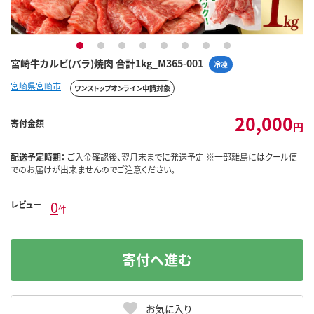
1
2
3
4
5
6
7
8
宮崎牛カルビ(バラ)焼肉 合計1kg_M365-001
冷凍
宮崎県宮崎市
ワンストップオンライン申請対象
20,000
寄付金額
円
配送予定時期：
ご入金確認後、翌月末までに発送予定 ※一部離島にはクール便
でのお届けが出来ませんのでご注意ください。
0
レビュー
件
寄付へ進む
お気に入り