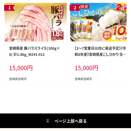
宮崎県産 豚バラスライス(300g×
【2～7営業日以内に発送予定】《令
6) 計1.8kg_M241-011
和8年産》宮崎県産こしひかり 合計
10kg(5kg×2袋)_M181-007-02-7
15,000
円
15,000
円
E
宮崎県宮崎市
宮崎県宮崎市
ページ上部へ戻る