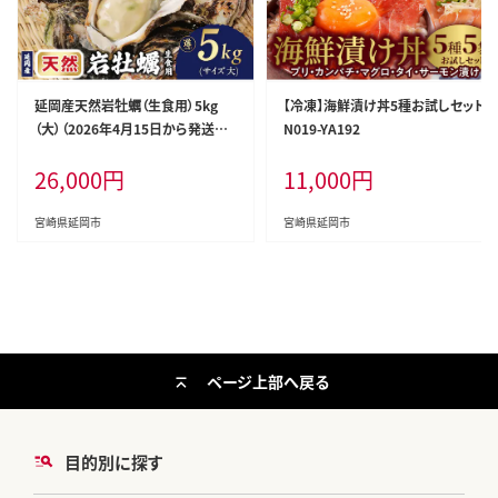
延岡産天然岩牡蠣（生食用）5kg
【冷凍】海鮮漬け丼5種お試しセット
（大）（2026年4月15日から発送開
N019-YA192
始） N036-YB307
26,000
円
11,000
円
宮崎県延岡市
宮崎県延岡市
ページ上部へ戻る
目的別に探す