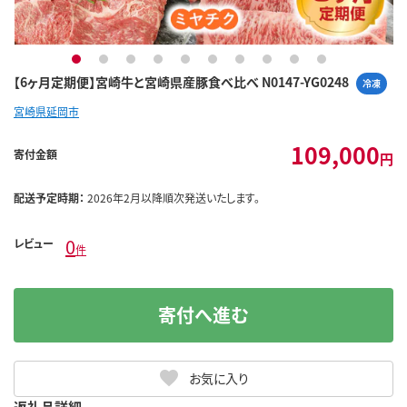
1
2
3
4
5
6
7
8
9
10
【6ヶ月定期便】宮崎牛と宮崎県産豚食べ比べ N0147-YG0248
冷凍
宮崎県延岡市
109,000
寄付金額
円
配送予定時期：
2026年2月以降順次発送いたします。
0
レビュー
件
寄付へ進む
お気に入り
返礼品詳細