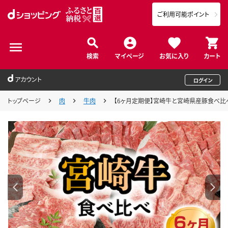
ご利用可能ポイント
検索
マイページ
お気に入り
カート
アカウント
ログイン
トップページ
肉
牛肉
【6ヶ月定期便】宮崎牛と宮崎県産豚食べ比べ N0