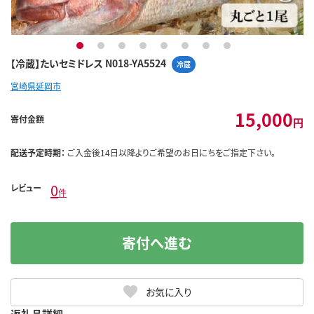
1
2
3
4
5
6
7
8
【冷蔵】たいセミドレス N018-YA5524
冷蔵
宮崎県延岡市
15,000
寄付金額
円
配送予定時期：
ご入金後14日以降よりご希望のお日にちをご指定下さい。
0
レビュー
件
寄付へ進む
お気に入り
返礼品詳細