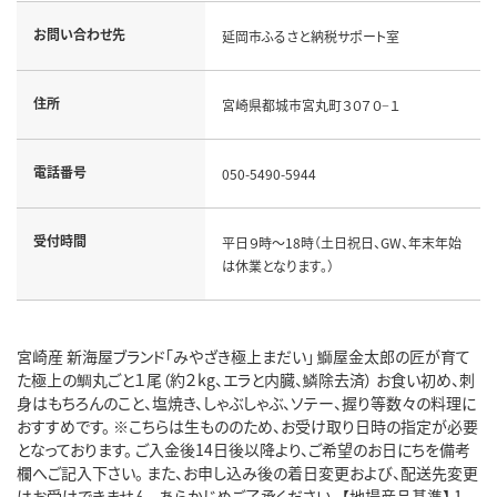
お問い合わせ先
延岡市ふるさと納税サポート室
住所
宮崎県都城市宮丸町３０７０−１
電話番号
050-5490-5944
受付時間
平日９時～18時（土日祝日、GW、年末年始
は休業となります。）
宮崎産 新海屋ブランド「みやざき極上まだい」 鰤屋金太郎の匠が育て
た極上の鯛丸ごと１尾（約２kg、エラと内臓、鱗除去済） お食い初め、刺
身はもちろんのこと、塩焼き、しゃぶしゃぶ、ソテー、握り等数々の料理に
おすすめです。 ※こちらは生もののため、お受け取り日時の指定が必要
となっております。 ご入金後14日後以降より、ご希望のお日にちを備考
欄へご記入下さい。 また、お申し込み後の着日変更および、配送先変更
はお受けできません。 あらかじめご了承ください。 【地場産品基準】 1