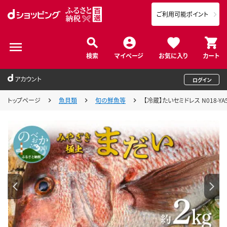
ご利用可能ポイント
検索
マイページ
お気に入り
カート
アカウント
ログイン
トップページ
魚貝類
旬の鮮魚等
【冷蔵】たいセミドレス N018-YA5