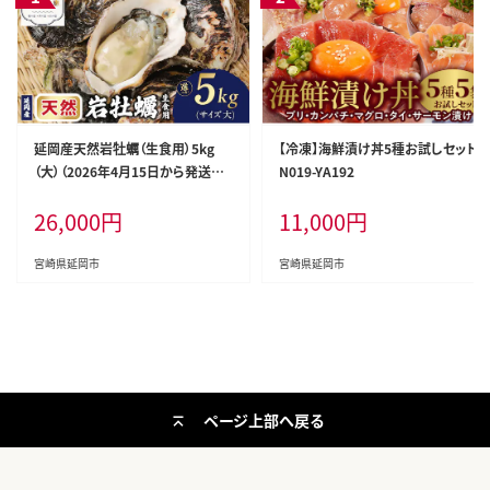
延岡産天然岩牡蠣（生食用）5kg
【冷凍】海鮮漬け丼5種お試しセット
（大）（2026年4月15日から発送開
N019-YA192
始） N036-YB307
26,000
円
11,000
円
宮崎県延岡市
宮崎県延岡市
ページ上部へ戻る