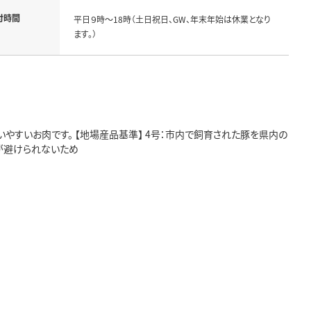
付時間
平日９時～18時（土日祝日、GW、年末年始は休業となり
ます。）
やすいお肉です。 【地場産品基準】 4号：市内で飼育された豚を県内の
が避けられないため