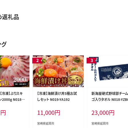
め返礼品
ング
【冷凍】ぶりスキ
【冷凍】海鮮漬け丼5種お試
新海屋硬式野球部チー
000g N018-Y
しセット N019-YA192
ゴ入りタオル N018-YZB
0
円
11,000
円
23,000
円
宮崎県延岡市
宮崎県延岡市