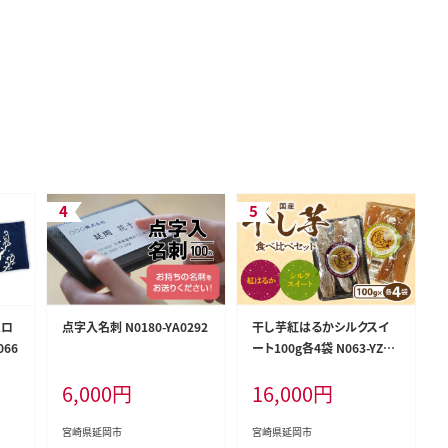
ムロ
点字入名刺 N0180-YA0292
干し芋紅はるかシルクスイ
066
ート100g各4袋 N063-YZA4
84
6,000
円
16,000
円
宮崎県延岡市
宮崎県延岡市