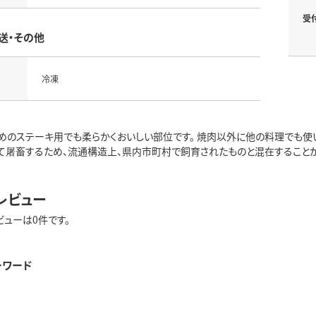
受
送・その他
冷凍
めのステーキ用でも柔らかくおいしい部位です。 焼肉以外に他の料理でも使い
て屠畜するため、流通構造上、県内市町村で飼育されたものと混在すること
レビュー
ビューは0件です。
ーワード