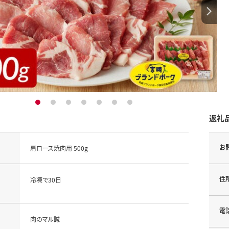
1
2
3
4
5
6
7
返礼
お
肩ロース焼肉用 500g
住
冷凍で30日
電
肉のマル誠