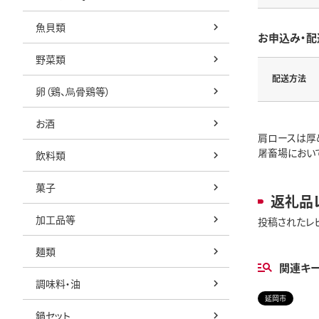
魚貝類
お申込み・配
野菜類
配送方法
卵（鶏、烏骨鶏等）
お酒
肩ロースは厚
屠畜場におい
飲料類
菓子
返礼品
加工品等
投稿されたレ
麺類
関連キ
調味料・油
延岡市
鍋セット