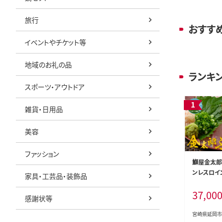
旅行
おすす
イベントやチケット等
地域のお礼の品
ランキ
スポーツ・アウトドア
雑貨・日用品
美容
ファッション
鰤屋金太郎
ンレスロイン2
家具・工芸品・装飾品
C715-2
37,00
感謝状等
宮崎県延岡市