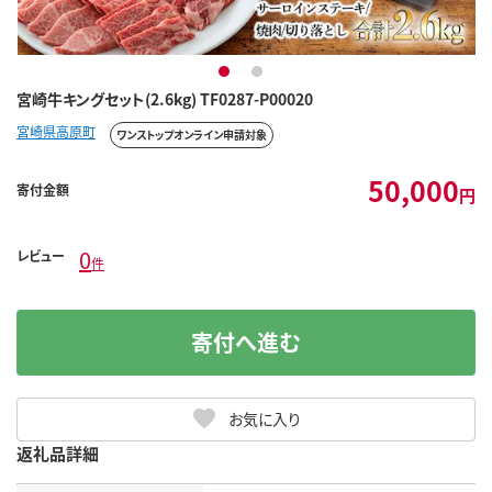
1
2
宮崎牛キングセット(2.6kg) TF0287-P00020
宮崎県高原町
ワンストップオンライン申請対象
50,000
寄付金額
円
0
レビュー
件
寄付へ進む
お気に入り
返礼品詳細