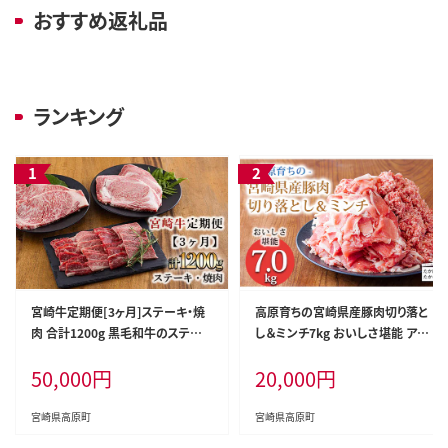
おすすめ返礼品
ランキング
宮崎牛定期便[3ヶ月]ステーキ・焼
高原育ちの宮崎県産豚肉切り落と
肉 合計1200g 黒毛和牛のステーキ
し＆ミンチ7kg おいしさ堪能 アレ
や焼肉を3回に分けて発送！ ［国産
ンジ色々 [夕食 お弁当 一人暮らし
50,000
円
20,000
円
ブランド牛 お肉 ステーキ 焼肉 500
万能食材 生姜焼き しゃぶしゃぶ ハ
00円 5万円］ TF0684-P00020
ンバーグ 餃子 肉巻き ミートソース
麻婆豆腐] TF0768-P00070
宮崎県高原町
宮崎県高原町