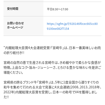
受付時間
平日8:30～17:00
お問い合わせ
https://sgfm.jp/f/928146f0cec665cc80
ホームページ
9100ee082f7154
"内閣総理大臣賞4大会連続受賞!「宮崎牛」は、日本一番美味しいお肉
の折り紙付き!!
宮崎の自然の恵で生産される宮崎牛は、きめ細やかで柔らかな食感が
特徴。上品なコク・旨み・ジューシーさ、とろける豊かな味わいを是非ご
堪能ください。
宮崎県の誇るブランド牛「宮崎牛」は、5年に1度全国から選りすぐりの
和牛を集めて行われる大会で見事に4大会連続(2008、2013、2018年、
2022年)内閣総理大臣賞を受賞し、日本一の称号でV4を獲得しまし
た!!