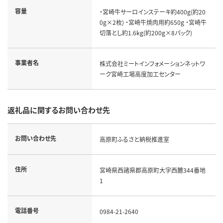
容量
・宮崎牛サーロインステーキ約400g(約20
0g×2枚) ・宮崎牛焼肉用約650g ・宮崎牛
切落とし約1.6kg(約200g×8パック)
事業者名
株式会社ミートインフォメーションネットワ
ーク宮崎工場高度加工センター
返礼品に関するお問い合わせ先
お問い合わせ先
高原町ふるさと納税推進室
住所
宮崎県西諸県郡高原町大字西麓344番地
1
電話番号
0984-21-2640