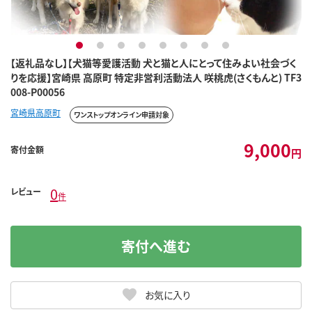
1
2
3
4
5
6
7
8
【返礼品なし】【犬猫等愛護活動 犬と猫と人にとって住みよい社会づく
りを応援】宮崎県 高原町 特定非営利活動法人 咲桃虎(さくもんと) TF3
008-P00056
宮崎県高原町
ワンストップオンライン申請対象
9,000
寄付金額
円
0
レビュー
件
寄付へ進む
お気に入り