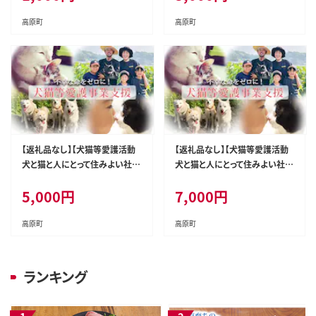
もんと) TF3000-P00056
もんと) TF3002-P00056
高原町
高原町
【返礼品なし】【犬猫等愛護活動
【返礼品なし】【犬猫等愛護活動
犬と猫と人にとって住みよい社会
犬と猫と人にとって住みよい社会
づくりを応援】宮崎県 高原町 特
づくりを応援】宮崎県 高原町 特
5,000
円
7,000
円
定非営利活動法人 咲桃虎(さく
定非営利活動法人 咲桃虎(さく
もんと) TF3004-P00056
もんと) TF3006-P00056
高原町
高原町
ランキング