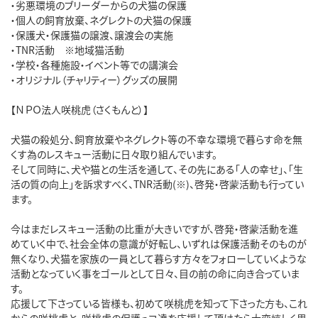
・劣悪環境のブリーダーからの犬猫の保護
・個人の飼育放棄、ネグレクトの犬猫の保護
・保護犬・保護猫の譲渡、譲渡会の実施
・TNR活動 ※地域猫活動
・学校・各種施設・イベント等での講演会
・オリジナル（チャリティー）グッズの展開
【ＮＰＯ法人咲桃虎（さくもんと）】
犬猫の殺処分、飼育放棄やネグレクト等の不幸な環境で暮らす命を無
くす為のレスキュー活動に日々取り組んでいます。
そして同時に、犬や猫との生活を通して、その先にある「人の幸せ」、「生
活の質の向上」を訴求すべく、TNR活動(※)、啓発・啓蒙活動も行ってい
ます。
今はまだレスキュー活動の比重が大きいですが、啓発・啓蒙活動を進
めていく中で、社会全体の意識が好転し、いずれは保護活動そのものが
無くなり、犬猫を家族の一員として暮らす方々をフォローしていくような
活動となっていく事をゴールとして日々、目の前の命に向き合っていま
す。
応援して下さっている皆様も、初めて咲桃虎を知って下さった方も、これ
からの咲桃虎と、咲桃虎の保護っコ達を応援して頂けたら大変嬉しく思