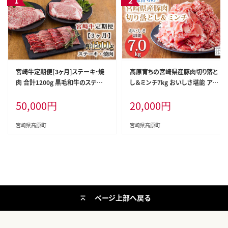
宮崎牛定期便[3ヶ月]ステーキ・焼
高原育ちの宮崎県産豚肉切り落と
肉 合計1200g 黒毛和牛のステーキ
し＆ミンチ7kg おいしさ堪能 アレ
や焼肉を3回に分けて発送！ ［国産
ンジ色々 [夕食 お弁当 一人暮らし
50,000
円
20,000
円
ブランド牛 お肉 ステーキ 焼肉 500
万能食材 生姜焼き しゃぶしゃぶ ハ
00円 5万円］ TF0684-P00020
ンバーグ 餃子 肉巻き ミートソース
麻婆豆腐] TF0768-P00070
宮崎県高原町
宮崎県高原町
ページ上部へ戻る