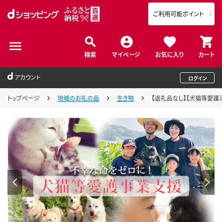
ご利用可能ポイント
検索
マイページ
お気に入り
カート
アカウント
ログイン
トップページ
地域のお礼の品
生き物
【返礼品なし】【犬猫等愛護活