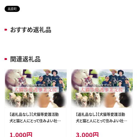
高原町
おすすめ返礼品
関連返礼品
【返礼品なし】【犬猫等愛護活動
【返礼品なし】【犬猫等愛護活動
犬と猫と人にとって住みよい社会
犬と猫と人にとって住みよい社会
づくりを応援】宮崎県 高原町 特
づくりを応援】宮崎県 高原町 特
1,000
円
3,000
円
定非営利活動法人 咲桃虎(さく
定非営利活動法人 咲桃虎(さく