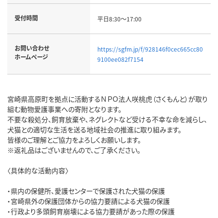
受付時間
平日8:30～17:00
お問い合わせ
https://sgfm.jp/f/928146f0cec665cc80
ホームページ
9100ee082f7154
宮崎県高原町を拠点に活動するＮＰＯ法人咲桃虎（さくもんと）が取り
組む動物愛護事業への寄附となります。
不要な殺処分、飼育放棄や、ネグレクトなど受ける不幸な命を減らし、
犬猫との適切な生活を送る地域社会の推進に取り組みます。
皆様のご理解とご協力をよろしくお願いします。
※返礼品はございませんので、ご了承ください。
〈具体的な活動内容〉
・県内の保健所、愛護センターで保護された犬猫の保護
・宮崎県外の保護団体からの協力要請による犬猫の保護
・行政より多頭飼育崩壊による協力要請があった際の保護