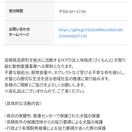
受付時間
平日8:30～17:00
お問い合わせ
https://sgfm.jp/f/928146f0cec665cc80
ホームページ
9100ee082f7154
宮崎県高原町を拠点に活動するＮＰＯ法人咲桃虎（さくもんと）が取り
組む動物愛護事業への寄附となります。
不要な殺処分、飼育放棄や、ネグレクトなど受ける不幸な命を減らし、
犬猫との適切な生活を送る地域社会の推進に取り組みます。
皆様のご理解とご協力をよろしくお願いします。
※返礼品はございませんので、ご了承ください。
〈具体的な活動内容〉
・県内の保健所、愛護センターで保護された犬猫の保護
・宮崎県外の保護団体からの協力要請による犬猫の保護
・行政より多頭飼育崩壊による協力要請があった際の保護