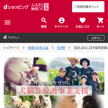
ご利用可能ポイント
検索
マイページ
お気に入り
カート
アカウント
ログイン
トップページ
地域のお礼の品
生き物
【返礼品なし】【犬猫等愛護活