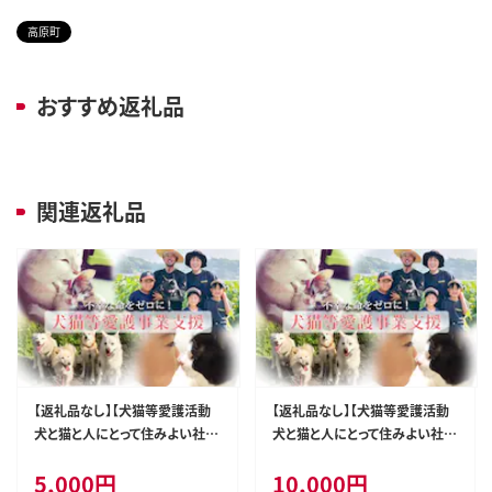
高原町
おすすめ返礼品
関連返礼品
【返礼品なし】【犬猫等愛護活動
【返礼品なし】【犬猫等愛護活動
犬と猫と人にとって住みよい社会
犬と猫と人にとって住みよい社会
づくりを応援】宮崎県 高原町 特
づくりを応援】宮崎県 高原町 特
5,000
円
10,000
円
定非営利活動法人 咲桃虎(さく
定非営利活動法人 咲桃虎(さく