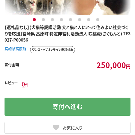
1
2
3
4
5
6
7
8
【返礼品なし】【犬猫等愛護活動 犬と猫と人にとって住みよい社会づく
りを応援】宮崎県 高原町 特定非営利活動法人 咲桃虎(さくもんと) TF3
027-P00056
宮崎県高原町
ワンストップオンライン申請対象
250,000
寄付金額
円
0
レビュー
件
寄付へ進む
お気に入り