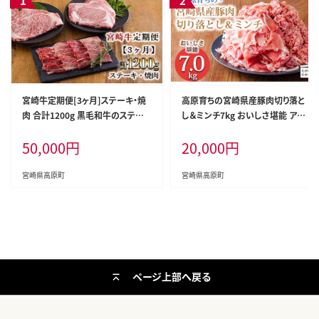
宮崎牛定期便[3ヶ月]ステーキ・焼
高原育ちの宮崎県産豚肉切り落と
肉 合計1200g 黒毛和牛のステーキ
し＆ミンチ7kg おいしさ堪能 アレ
や焼肉を3回に分けて発送！ ［国産
ンジ色々 [夕食 お弁当 一人暮らし
50,000
円
20,000
円
ブランド牛 お肉 ステーキ 焼肉 500
万能食材 生姜焼き しゃぶしゃぶ ハ
00円 5万円］ TF0684-P00020
ンバーグ 餃子 肉巻き ミートソース
麻婆豆腐] TF0768-P00070
宮崎県高原町
宮崎県高原町
ページ上部へ戻る