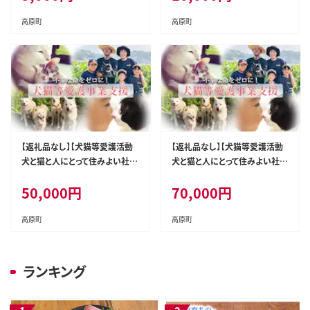
もんと) TF3004-P00056
もんと) TF3009-P00056
高原町
高原町
【返礼品なし】【犬猫等愛護活動
【返礼品なし】【犬猫等愛護活動
犬と猫と人にとって住みよい社会
犬と猫と人にとって住みよい社会
づくりを応援】宮崎県 高原町 特
づくりを応援】宮崎県 高原町 特
50,000
円
70,000
円
定非営利活動法人 咲桃虎(さく
定非営利活動法人 咲桃虎(さく
もんと) TF3019-P00056
もんと) TF3021-P00056
高原町
高原町
ランキング