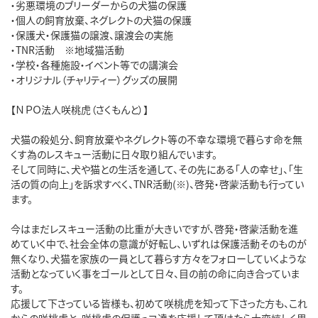
・劣悪環境のブリーダーからの犬猫の保護
・個人の飼育放棄、ネグレクトの犬猫の保護
・保護犬・保護猫の譲渡、譲渡会の実施
・TNR活動 ※地域猫活動
・学校・各種施設・イベント等での講演会
・オリジナル（チャリティー）グッズの展開
【ＮＰＯ法人咲桃虎（さくもんと）】
犬猫の殺処分、飼育放棄やネグレクト等の不幸な環境で暮らす命を無
くす為のレスキュー活動に日々取り組んでいます。
そして同時に、犬や猫との生活を通して、その先にある「人の幸せ」、「生
活の質の向上」を訴求すべく、TNR活動(※)、啓発・啓蒙活動も行ってい
ます。
今はまだレスキュー活動の比重が大きいですが、啓発・啓蒙活動を進
めていく中で、社会全体の意識が好転し、いずれは保護活動そのものが
無くなり、犬猫を家族の一員として暮らす方々をフォローしていくような
活動となっていく事をゴールとして日々、目の前の命に向き合っていま
す。
応援して下さっている皆様も、初めて咲桃虎を知って下さった方も、これ
からの咲桃虎と、咲桃虎の保護っコ達を応援して頂けたら大変嬉しく思