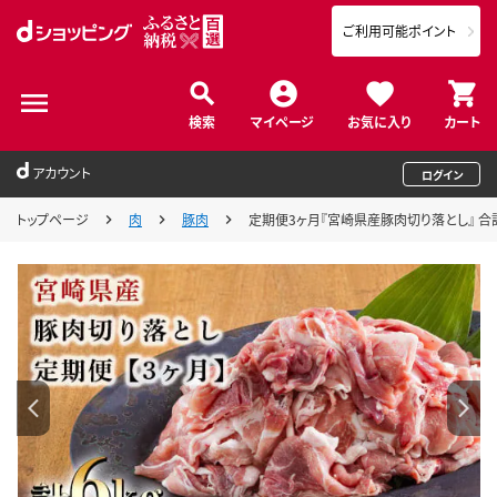
ご利用可能ポイント
検索
マイページ
お気に入り
カート
アカウント
ログイン
トップページ
肉
豚肉
定期便3ヶ月『宮崎県産豚肉切り落とし』 合計6k