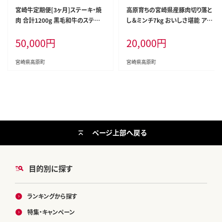
宮崎牛定期便[3ヶ月]ステーキ・焼
高原育ちの宮崎県産豚肉切り落と
肉 合計1200g 黒毛和牛のステーキ
し＆ミンチ7kg おいしさ堪能 アレ
や焼肉を3回に分けて発送！ ［国産
ンジ色々 [夕食 お弁当 一人暮らし
50,000
円
20,000
円
ブランド牛 お肉 ステーキ 焼肉 500
万能食材 生姜焼き しゃぶしゃぶ ハ
00円 5万円］ TF0684-P00020
ンバーグ 餃子 肉巻き ミートソース
麻婆豆腐] TF0768-P00070
宮崎県高原町
宮崎県高原町
ページ上部へ戻る
目的別に探す
ランキングから探す
特集・キャンペーン