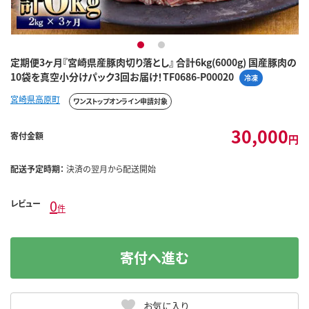
1
2
定期便3ヶ月『宮崎県産豚肉切り落とし』 合計6kg(6000g) 国産豚肉の
10袋を真空小分けパック3回お届け！TF0686-P00020
冷凍
宮崎県高原町
ワンストップオンライン申請対象
30,000
寄付金額
円
配送予定時期：
決済の翌月から配送開始
0
レビュー
件
寄付へ進む
お気に入り