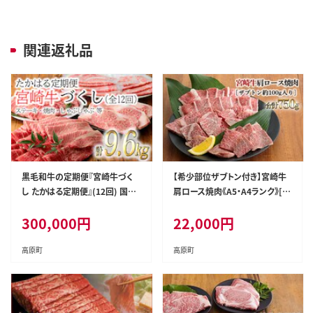
関連返礼品
黒毛和牛の定期便『宮崎牛づく
【希少部位ザブトン付き】宮崎牛
し たかはる定期便』(12回) 国産
肩ロース焼肉《A5・A4ランク》[黒
ブランド牛のステーキ・しゃぶし
毛和牛 ブランド牛 国産牛 牛肉
300,000
円
22,000
円
ゃぶ・焼肉などを品を変えて12ヶ
22000円 ２２０００円] TF0385-
月間毎月配送！ [国産牛 サーロ
P00007
イン ブランド牛 牛肉 お肉 1年間
高原町
高原町
300000円 30万円] TF0308-P0
0020