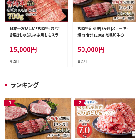
日本一おいしい「宮崎牛」の『す
宮崎牛定期便[3ヶ月]ステーキ・
き焼きしゃぶしゃぶ用ももスライ
焼肉 合計1200g 黒毛和牛のス
ス700g(350g×2p)』 ブランド牛
テーキや焼肉を3回に分けて発
15,000
円
50,000
円
の人気な赤身 内閣総理大臣賞4
送！ ［国産 ブランド牛 お肉 ステ
連続受賞の黒毛和牛 [お肉 牛肉
ーキ 焼肉 50000円 5万円］ TF
国産牛 宮崎県 高原町] TF0613-
0684-P00020
高原町
高原町
P00020
ランキング