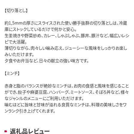
【切り落とし】
約1,5mmの厚さにスライスされた使い勝手抜群の切り落としは、冷蔵
庫にストックしているだけで何かと安心。
生姜焼きや野菜炒め、カレー、しゃぶしゃぶ、豚丼、豚汁など、幅広いレシ
ピで大活躍。
薄切りながら、肉々しい噛み応え、ジューシーな風味をしっかりお楽し
みいただけます。
夕食やお弁当など、日々の献立の強い味方です。
【ミンチ】
赤身と脂のバランスが絶妙なミンチは、お肉の食感と風味を感じること
ができ、餃子や麻婆豆腐、ハンバーグ、ミートソース、そぼろ丼など、様々
なジャンルのメニューにご利用いただけます。
噛むほどに旨味と甘味が溢れる良質なミンチは、料理の美味しさをワ
ンランク引き上げてくれます。
返礼品レビュー