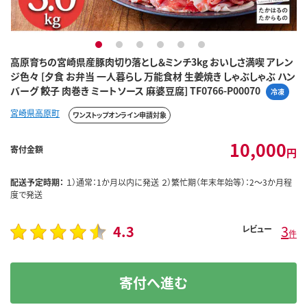
1
2
3
4
5
6
高原育ちの宮崎県産豚肉切り落とし＆ミンチ3kg おいしさ満喫 アレン
ジ色々 [夕食 お弁当 一人暮らし 万能食材 生姜焼き しゃぶしゃぶ ハン
バーグ 餃子 肉巻き ミートソース 麻婆豆腐] TF0766-P00070
冷凍
宮崎県高原町
ワンストップオンライン申請対象
10,000
寄付金額
円
配送予定時期：
１）通常：1か月以内に発送 ２）繁忙期（年末年始等）：2～3か月程
度で発送
4.3
3
レビュー
件
寄付へ進む