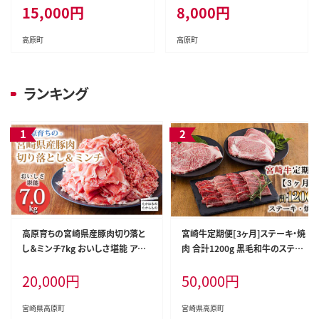
15,000
円
8,000
円
の人気な赤身 内閣総理大臣賞4
人暮らし 万能食材 生姜焼き し
連続受賞の黒毛和牛 [お肉 牛肉
ゃぶしゃぶ ハンバーグ 餃子 肉
国産牛 宮崎県 高原町] TF0613-
巻き ミートソース 麻婆豆腐] TF
高原町
高原町
P00020
0765-P00070
ランキング
高原育ちの宮崎県産豚肉切り落と
宮崎牛定期便[3ヶ月]ステーキ・焼
し＆ミンチ7kg おいしさ堪能 アレ
肉 合計1200g 黒毛和牛のステーキ
ンジ色々 [夕食 お弁当 一人暮らし
や焼肉を3回に分けて発送！ ［国産
20,000
円
50,000
円
万能食材 生姜焼き しゃぶしゃぶ ハ
ブランド牛 お肉 ステーキ 焼肉 500
ンバーグ 餃子 肉巻き ミートソース
00円 5万円］ TF0684-P00020
麻婆豆腐] TF0768-P00070
宮崎県高原町
宮崎県高原町