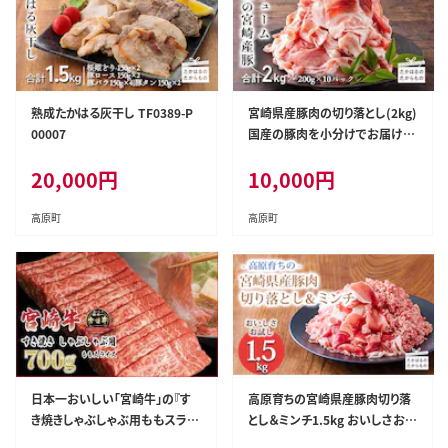
熟成たかはる灰干し TF0389-P
宮崎県産豚肉の切り落とし(2kg)
00007
国産の豚肉を小分けでお届け
[お肉 真空パック 一人暮らし 1
20,000
円
10,000
円
人暮らし 独り暮らし 日本産] TF
0553-P00020
高原町
高原町
日本一おいしい「宮崎牛」の『す
高原育ちの宮崎県産豚肉切り落
き焼きしゃぶしゃぶ用ももスライ
とし＆ミンチ1.5kg おいしさお試
ス700g(350g×2p)』 ブランド牛
しアレンジ色々 [夕食 お弁当 一