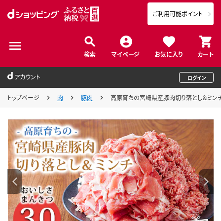
ご利用可能ポイント
検索
マイページ
お気に入り
カート
アカウント
ログイン
トップページ
肉
豚肉
高原育ちの宮崎県産豚肉切り落とし＆ミンチ3kg