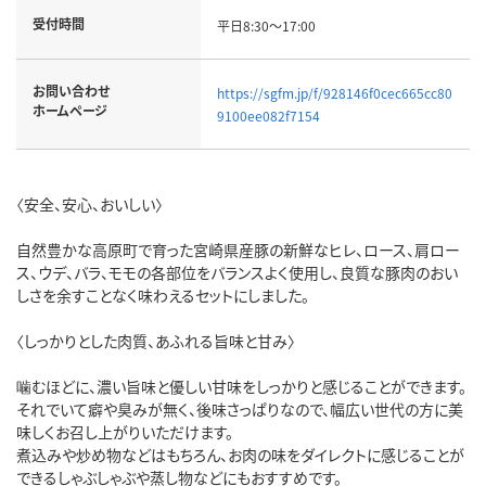
受付時間
平日8:30～17:00
お問い合わせ
https://sgfm.jp/f/928146f0cec665cc80
ホームページ
9100ee082f7154
〈安全、安心、おいしい〉
自然豊かな高原町で育った宮崎県産豚の新鮮なヒレ、ロース、肩ロー
ス、ウデ、バラ、モモの各部位をバランスよく使用し、良質な豚肉のおい
しさを余すことなく味わえるセットにしました。
〈しっかりとした肉質、あふれる旨味と甘み〉
噛むほどに、濃い旨味と優しい甘味をしっかりと感じることができます。
それでいて癖や臭みが無く、後味さっぱりなので、幅広い世代の方に美
味しくお召し上がりいただけます。
煮込みや炒め物などはもちろん、お肉の味をダイレクトに感じることが
できるしゃぶしゃぶや蒸し物などにもおすすめです。