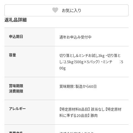
お気に入り
返礼品詳細
申込期日
通年お申込み受付中
容量
切り落とし＆ミンチお試し3kg ・切り落と
し：2.5kg（500g×5パック） ・ミンチ ：5
00g
賞味期限
賞味期限：製造から60日
消費期限
アレルギー
【特定原材料8品目】 該当なし 【特定原材
料に準ずる20品目】 豚肉