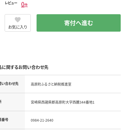
0
レビュー
件
寄付へ進む
お気に入り
品に関するお問い合わせ先
問い合わせ先
高原町ふるさと納税推進室
所
宮崎県西諸県郡高原町大字西麓344番地1
話番号
0984-21-2640