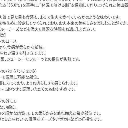
る「36.0℃」を基準に、“体温で溶ける脂”を目指して作り上げられた曽山
肉質で見た目も食感も、まるで生肉を食べているかのような味わいです。
を控えめに設定してつくられており、お肉本来の美味しさを楽しむことができま
ブルーチーズなどを添えて贅沢な時間をお過ごしください。
徴】
クのロース
かく、食感が柔らかな部位。
味わい深さを引き立てます。
野菜、ジューシーなフルーツとの相性が抜群です。
のバラ（パンチェッタ）
ーで調理に万能な部位。
層になっており、よりお肉らしさを感じられます。
ットにあわせて調理いただくのもおすすめです。
クの外モモ
ない部位。
キメ細かな肉質、モモの柔らかさを兼ね備えた希少部位です。
リとした味わいで、濃厚なチーズやアボカドなどと好相性です。