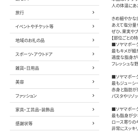
人の体温にあた
旅行
きめ細やかな
あえて塩分量
イベントやチケット等
ぜひ、果実や
【部位ごとの特
地域のお礼の品
■ソヤマポー
最もキメが細
スポーツ・アウトドア
適度な脂身が
フレッシュな
雑貨・日用品
■ソヤマポーク
美容
最もジューシ
赤身と脂肪が
ファッション
パスタやリゾ
■ソヤマポー
家具・工芸品・装飾品
最も脂身が少
ロース寄りの
感謝状等
非常にスッキ