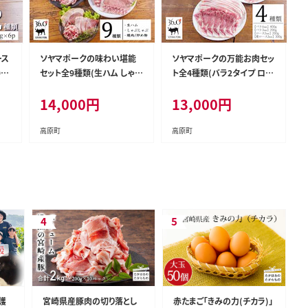
ース
ソヤマポークの味わい堪能
ソヤマポークの万能お肉セッ
-P
セット全9種類(生ハム しゃぶ
ト全4種類(バラ2タイプ ロー
しゃぶ 焼肉・炒め物用) 1.1k
ス 肩ロース) 1.1kg TF831-
14,000
円
13,000
円
g TF830-P00078
P00078
高原町
高原町
護
宮崎県産豚肉の切り落とし
赤たまご「きみの力(チカラ)」