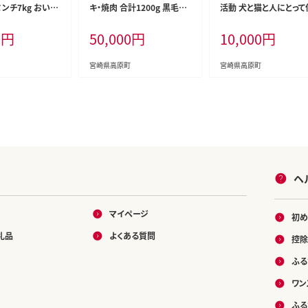
ンチ7kg おいし
キ・焼肉 合計1200g 黒毛和
活動 犬と猫と人にとって
ンジ色々 [夕食
牛のステーキや焼肉を3回に
みよい社会づくりを応援
0
円
50,000
円
10,000
円
人暮らし 万能食材
分けて発送！ ［国産 ブランド
崎県 高原町 特定非営利
しゃぶしゃぶ ハン
牛 お肉 ステーキ 焼肉 5000
動法人 咲桃虎(さくもん
 肉巻き ミートソ
0円 5万円］ TF0684-P0002
TF3009-P00056
宮崎県高原町
宮崎県高原町
] TF0768-P0
0
ヘ
マイページ
初め
礼品
よくある質問
控除
ふる
ワン
ふる