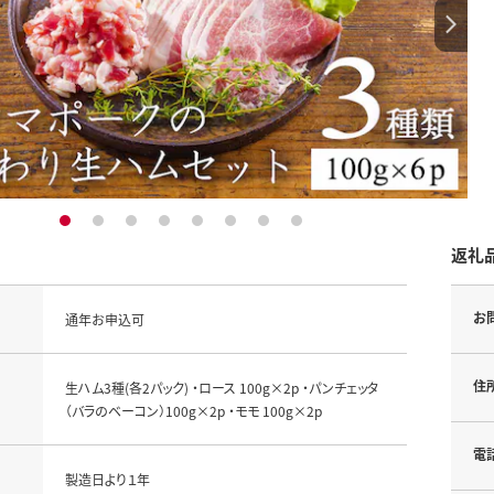
1
2
3
4
5
6
7
8
返礼
お
通年お申込可
住
生ハム3種(各2パック) ・ロース 100g×2p ・パンチェッタ
（バラのベーコン）100g×2p ・モモ 100g×2p
電
製造日より１年