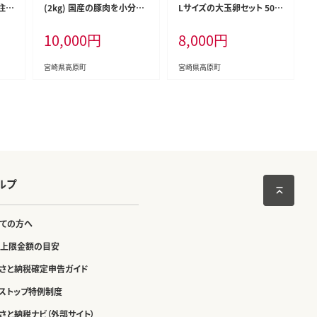
住
(2kg) 国産の豚肉を小分け
Lサイズの大玉卵セット 50
】宮
でお届け [お肉 真空パック
個 TF0793-P00035
10,000
円
8,000
円
活
一人暮らし 1人暮らし 独り
と)
暮らし 日本産] TF0553-P0
0020
宮崎県高原町
宮崎県高原町
ルプ
ての方へ
上限金額の目安
さと納税確定申告ガイド
ストップ特例制度
さと納税ナビ（外部サイト）