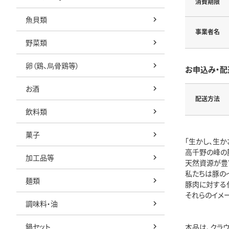
消費期限
魚貝類
事業者名
野菜類
卵（鶏、烏骨鶏等）
お申込み・配
お酒
配送方法
飲料類
菓子
「生かし、生か
高千野の峰の
加工品等
天然資源が豊
私たちは豚の
麺類
豚肉に対する
それらのイメ
調味料・油
鍋セット
本品は、クラ