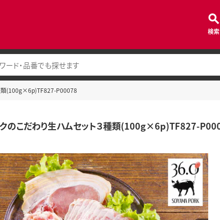
検索
0g×6p)TF827-P00078
のこだわり生ハムセット３種類(100g×6p)TF827-P000