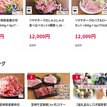
宮崎県産豚の切
ソヤマポークのしゃぶしゃぶ
ソヤマポークのバラ＆ロ
500g×4p)TF8
食べ比べセット4種類 1.2kg
セット (400g×3p)TF829
TF828-P00078
00078
円
12,000
円
12,000
円
高原町
高原町
ング
宮崎県産豚肉切
宮崎牛定期便[3ヶ月]ステー
【返礼品なし】【犬猫等愛