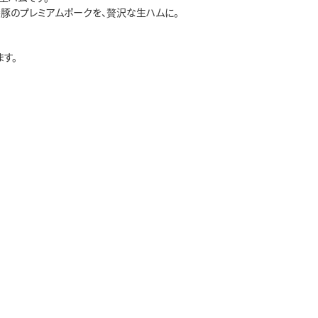
養豚のプレミアムポークを、贅沢な生ハムに。
す。