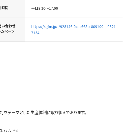
付時間
平日8:30～17:00
問い合わせ
https://sgfm.jp/f/928146f0cec665cc809100ee082f
ームページ
7154
ク」をテーマとした生産体制に取り組んでおります。
生ハムです。