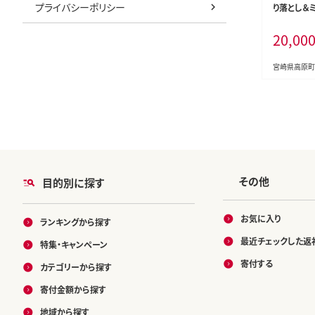
プライバシーポリシー
り落とし＆ミ
さ堪能 アレ
20,00
お弁当 一
生姜焼き 
バーグ 餃子
宮崎県高原町
ース 麻婆豆腐
0070
その他
目的別に探す
お気に入り
ランキングから探す
最近チェックした返
特集・キャンペーン
寄付する
カテゴリーから探す
寄付金額から探す
地域から探す